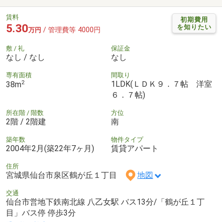
賃料
初期費用
5.30
を知りたい
/ 管理費等 4000円
万円
敷 / 礼
保証金
なし / なし
なし
専有面積
間取り
2
1LDK(ＬＤＫ９．７帖 洋室
38m
６．７帖)
所在階 / 階数
方位
2階 / 2階建
南
築年数
物件タイプ
2004年2月(築22年7ヶ月)
賃貸アパート
住所
宮城県仙台市泉区鶴が丘１丁目
地図
交通
仙台市営地下鉄南北線 八乙女駅 バス13分/「鶴が丘１丁
目」バス停 停歩3分