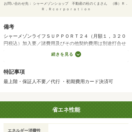
お問い合わせ先
シャーメゾンショップ 不動産の杜のくまさん （株）Ｒ．
Ｒ．Ｒｃｏｒｐｏｒａｔｉｏｎ
備考
シャーメゾンライフＳＵＰＰＯＲＴ２４（月額１，３２０
円税込）加入要／諸費用及びその他契約費用は別途打合せ
／※家具や車は配置イメージであり、賃貸物件には含まれ
続きを見る
ません（家具家電付等を除く）。・賃貸保証等：加入要
（【個人契約】 初回契約事務手数料：３３，０００円
特記事項
（税込）、月額保証料：賃料等の２％、保証会社：積水ハ
ウスシャーメゾンパートナーズ）・維持費等：シャーメゾ
最上階・保証人不要／代行 ・初期費用カード決済可
ンライフＳＵＰＰＯＲＴ２４月額１，３２０円／月・【設
備】暗証番号式キーで鍵を持ち歩く必要がありません、身
支度に便利な独立洗面化粧台、雨の日のお洗濯も安心な浴
省エネ性能
室暖房乾燥機付き！・駐輪場：なし・仲介手数料：１．１
ヶ月/退去クリーニング費用 81400円
エネルギー消費性