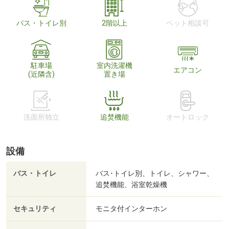
バス・トイレ別
2階以上
ペット相談可
駐車場
室内洗濯機
エアコン
(近隣含)
置き場
洗面所独立
追焚機能
オートロック
設備
バス・トイレ
バス･トイレ別、トイレ、シャワー、
追焚機能、浴室乾燥機
セキュリティ
モニタ付インターホン