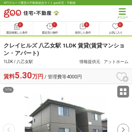
NTTグループ運営の不動産総合サイト goo住宅・不動産
0
1
0
0
最近検索した条件
最近見た物件
保存した条件
お気に入り
クレイヒルズ 八乙女駅 1LDK 賃貸(賃貸マンショ
ン・アパート)
1LDK / 八乙女駅
情報提供元
アットホーム
5.30
賃料
万円
/ 管理費等4000円
1
/
16