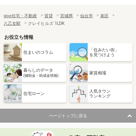
goo住宅・不動産
賃貸
宮城県
仙台市
泉区
八乙女駅
クレイヒルズ 1LDK
お役立ち情報
「住みたい街」
住まいのコラム
を見つけよう
暮らしのデータ
家賃相場
(補助金・助成金情報)
人気タウン
住宅ローン
ランキング
ページトップに戻る