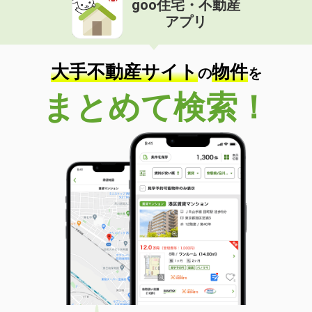
goo住宅・不動産
アプリ
大手不動産サイト
物件
の
を
まとめて検索！