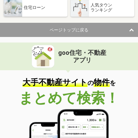
人気タウン
住宅ローン
ランキング
ページトップに戻る
goo住宅・不動産
アプリ
大手不動産サイト
物件
の
を
まとめて検索！