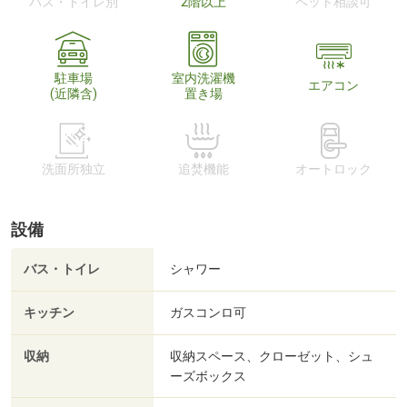
バス・トイレ別
2階以上
ペット相談可
駐車場
室内洗濯機
エアコン
(近隣含)
置き場
洗面所独立
追焚機能
オートロック
設備
バス・トイレ
シャワー
キッチン
ガスコンロ可
収納
収納スペース、クローゼット、シュ
ーズボックス