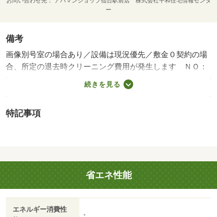
お問い合わせ先
アパマンショップ仙台駅前店 株式会社平和住宅情報センタ
ー
備考
画像別号室の場合あり／設備は現況優先／敷金０契約の場
合、所定の退去時クリーニング費用が発生します ＮＯ：
１１２１４０１５１・賃貸保証等：加入要（賃料等の１ヶ
続きを見る
月分（最低保証料２万円～） 口振データ作成料：４００
円／月 継続保証料１万／年）・維持費等：町会費７５円
特記事項
／月・他交通手段：向山四丁目停歩２分／愛宕中学校前停
歩２分・敷金０・礼金０！ 地下鉄＜愛宕橋駅＞徒歩１
６分♪ 高台にある１Ｋマンションで眺望良好♪ 南東向き
で日当たりも良好！ 来客確認できるＴＶインターホン完
備◎ ※個人契約は定期借家契約となります・バイク置
省エネ性能
場：なし・駐輪場：有/アパマン安心入居サポート（課税対
象） 16500円/室内抗菌コート（課税対象） 14300円
エネルギー消費性
-