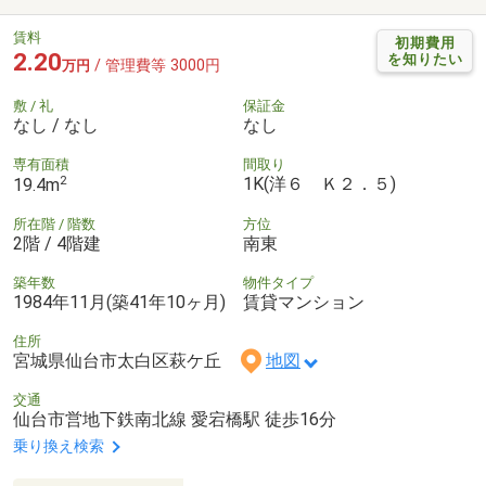
賃料
初期費用
2.20
を知りたい
/ 管理費等 3000円
万円
敷 / 礼
保証金
なし / なし
なし
専有面積
間取り
2
1K(洋６ Ｋ２．５)
19.4m
所在階 / 階数
方位
2階 / 4階建
南東
築年数
物件タイプ
1984年11月(築41年10ヶ月)
賃貸マンション
住所
宮城県仙台市太白区萩ケ丘
地図
交通
仙台市営地下鉄南北線 愛宕橋駅 徒歩16分
乗り換え検索