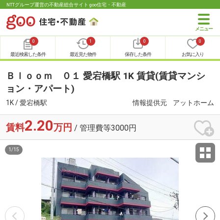
NTTグループ運営の不動産総合サイト goo住宅・不動産
0
1
0
0
最近検索した条件
最近見た物件
保存した条件
お気に入り
Ｂｌｏｏｍ ０１ 愛宕橋駅 1K 賃貸(賃貸マンシ
ョン・アパート)
1K / 愛宕橋駅
情報提供元
アットホーム
2.20
賃料
万円
/ 管理費等3000円
1
/
15