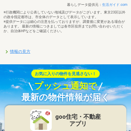
暮らしデータ提供元：
生活ガイド.com
※行政機関により公表していない地域及びデータがございます。東京23区以外
の政令指定都市は、市全体のデータとして表示しています。
※提供データには細心の注意を払っておりますが、調査後に変更がある場合が
あります。 最新の情報につきましては各市区役所までお問い合わせいただく
か、自治体HPなどをご確認ください。
情報の見方
お気に入りの物件を見逃さない！
プッシュ通知で
最新の物件情報が届く
goo住宅・不動産
アプリ