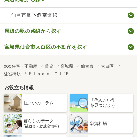
仙台市地下鉄南北線
周辺の駅の路線から探す
宮城県仙台市太白区の不動産を探す
goo住宅・不動産
賃貸
宮城県
仙台市
太白区
愛宕橋駅
Ｂｌｏｏｍ ０１ 1K
お役立ち情報
「住みたい街」
住まいのコラム
を見つけよう
暮らしのデータ
家賃相場
(補助金・助成金情報)