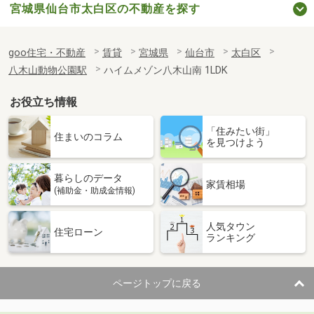
宮城県仙台市太白区の不動産を探す
goo住宅・不動産
賃貸
宮城県
仙台市
太白区
八木山動物公園駅
ハイムメゾン八木山南 1LDK
お役立ち情報
「住みたい街」
住まいのコラム
を見つけよう
暮らしのデータ
家賃相場
(補助金・助成金情報)
人気タウン
住宅ローン
ランキング
ページトップに戻る