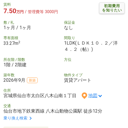
賃料
初期費用
7.50
を知りたい
/ 管理費等 3000円
万円
敷 / 礼
保証金
1ヶ月 / 1ヶ月
なし
専有面積
間取り
2
1LDK(ＬＤＫ１０．２／洋
33.27m
４．２（帖）)
所在階 / 階数
方位
1階 / 2階建
築年数
物件タイプ
2026年9月
賃貸アパート
新築
住所
宮城県仙台市太白区八木山南１丁目
地図
交通
仙台市地下鉄東西線 八木山動物公園駅 徒歩12分
乗り換え検索