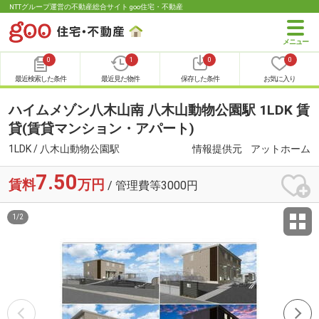
NTTグループ運営の不動産総合サイト goo住宅・不動産
0
1
0
0
最近検索した条件
最近見た物件
保存した条件
お気に入り
ハイムメゾン八木山南 八木山動物公園駅 1LDK 賃
貸(賃貸マンション・アパート)
1LDK / 八木山動物公園駅
情報提供元
アットホーム
7.50
賃料
万円
/ 管理費等3000円
1
/
2