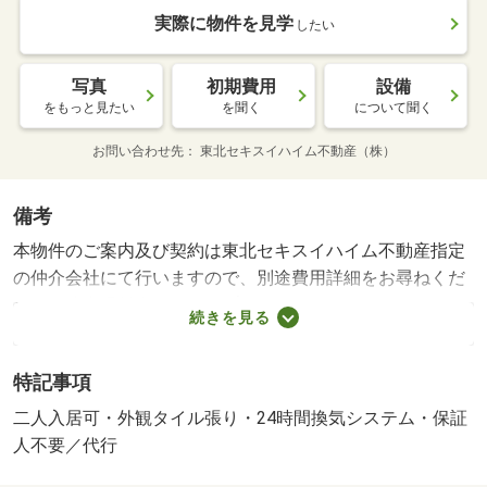
実際に物件を見学
したい
写真
初期費用
設備
をもっと見たい
を聞く
について聞く
お問い合わせ先
東北セキスイハイム不動産（株）
備考
本物件のご案内及び契約は東北セキスイハイム不動産指定
の仲介会社にて行いますので、別途費用詳細をお尋ねくだ
さい。駐車場料金：［タイプ１：６，６００円／月、敷
続きを見る
金：０、礼金：０］、［タイプ２：４，４００円／月、敷
金：０、礼金：０］、［タイプ３：８，８００円／月、敷
特記事項
金：０、礼金：０］ハイム’Ｓ ＣＬＵＢ入会要、会費（２
年毎）：１９，８００円退去時費用：クリーニング ４
二人入居可・外観タイル張り・24時間換気システム・保証
７，３００円・賃貸保証等：加入要（保証会社： ユニデ
人不要／代行
ィア 保証料は契約時月額賃料等の５０％（最低保証料は