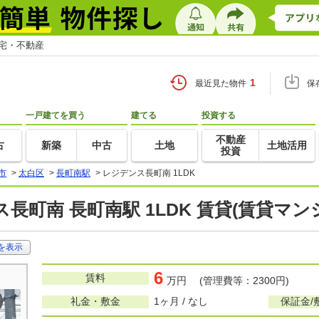
住宅・不動産
1
最近見た物件
保
一戸建てを買う
建てる
投資する
不動産
古
新築
中古
土地
土地活用
投資
市
>
太白区
>
長町南駅
>
レジデンス長町南 1LDK
長町南 長町南駅 1LDK 賃貸(賃貸マ
を表示
6
賃料
万円 (管理費等：2300円)
礼金・敷金
1ヶ月 / なし
保証金/