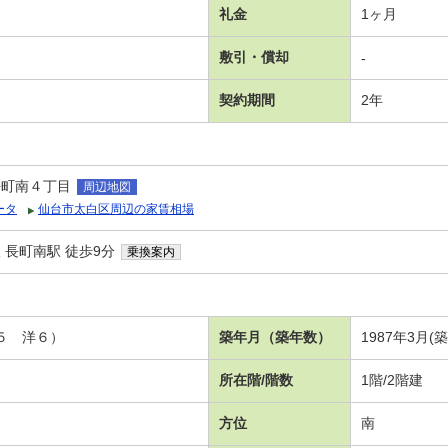
礼金
1ヶ月
敷引・償却
-
契約期間
2年
長町南４丁目
周辺地図
ータ
仙台市太白区周辺の家賃相場
 長町南駅 徒歩9分
乗換案内
．５ 洋６）
築年月（築年数）
1987年3月(
所在階/階数
1階/2階建
方位
南