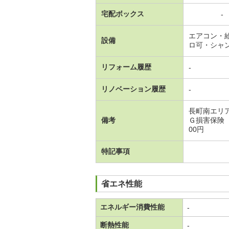
宅配ボックス
-
エアコン・
設備
ロ可・シャ
リフォーム履歴
-
リノベーション履歴
-
長町南エリ
備考
Ｇ損害保険
00円
特記事項
省エネ性能
エネルギー消費性能
-
断熱性能
-