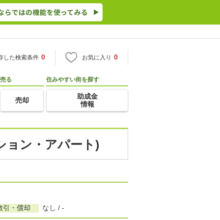
0
0
存した検索条件
お気に入り
売る
住みやすい街を探す
助成金
売却
情報
ンション・アパート)
敷引・償却
なし / -