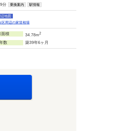
9分
乗換案内
駅情報
周辺地図
白区周辺の家賃相場
有面積
2
34.78m
年数
築39年6ヶ月