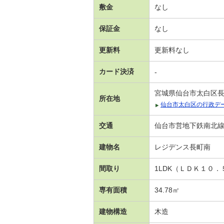
敷金
なし
保証金
なし
更新料
更新料なし
カード決済
-
宮城県仙台市太白区
所在地
仙台市太白区の行政デ
交通
仙台市営地下鉄南北線
建物名
レジデンス長町南
間取り
1LDK（ＬＤＫ１０
専有面積
34.78㎡
建物構造
木造