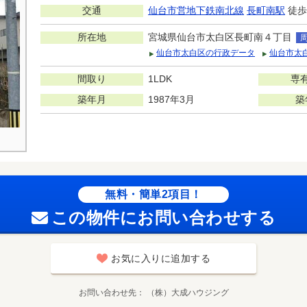
交通
仙台市営地下鉄南北線
長町南駅
徒歩
所在地
宮城県仙台市太白区長町南４丁目
仙台市太白区の行政データ
仙台市太
間取り
1LDK
専
築年月
1987年3月
築
無料・簡単2項目！
この物件にお問い合わせする
お気に入りに追加する
お問い合わせ先
（株）大成ハウジング