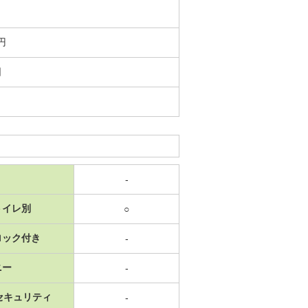
円
日
-
トイレ別
○
ロック付き
-
ニー
-
セキュリティ
-