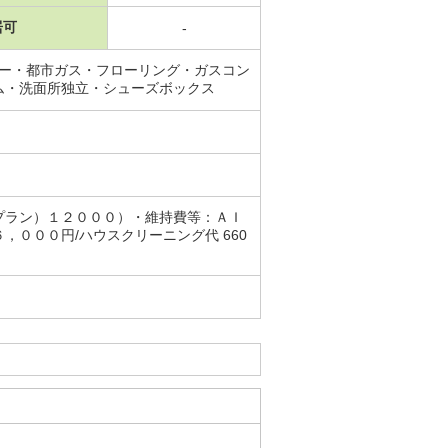
居可
-
ワー・都市ガス・フローリング・ガスコン
ム・洗面所独立・シューズボックス
プラン）１２０００）・維持費等：ＡＩ
０００円/ハウスクリーニング代 660