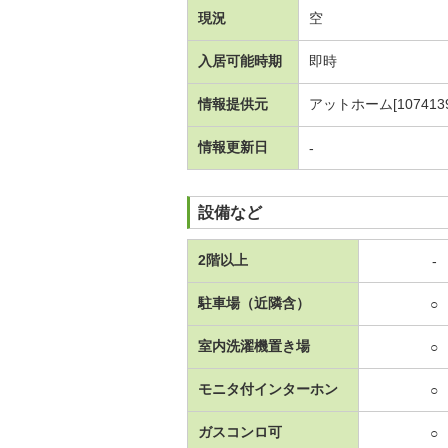
現況
空
入居可能時期
即時
情報提供元
アットホーム[1074139
情報更新日
-
設備など
2階以上
-
駐車場（近隣含）
○
室内洗濯機置き場
○
モニタ付インターホン
○
ガスコンロ可
○