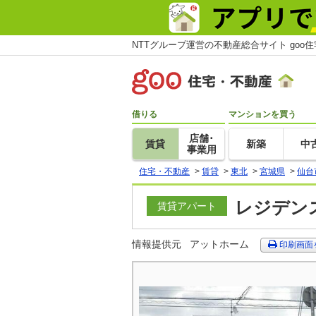
NTTグループ運営の不動産総合サイト goo
借りる
マンションを買う
店舗･
賃貸
新築
中
事業用
住宅・不動産
>
賃貸
>
東北
>
宮城県
>
仙台
レジデンス
賃貸アパート
情報提供元
アットホーム
印刷画面