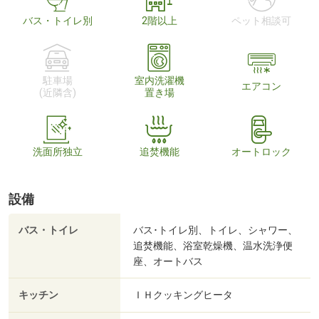
バス・トイレ別
2階以上
ペット相談可
駐車場
室内洗濯機
エアコン
(近隣含)
置き場
洗面所独立
追焚機能
オートロック
設備
バス・トイレ
バス･トイレ別、トイレ、シャワー、
追焚機能、浴室乾燥機、温水洗浄便
座、オートバス
キッチン
ＩＨクッキングヒータ