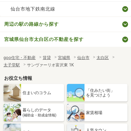
仙台市地下鉄南北線
周辺の駅の路線から探す
宮城県仙台市太白区の不動産を探す
goo住宅・不動産
賃貸
宮城県
仙台市
太白区
太子堂駅
サンヴァーリオ富沢東 1K
お役立ち情報
「住みたい街」
住まいのコラム
を見つけよう
暮らしのデータ
家賃相場
(補助金・助成金情報)
人気タウン