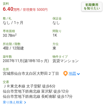
賃料
初期費用
6.40
を知りたい
/ 管理費等 5000円
万円
敷 / 礼
保証金
なし / 1ヶ月
なし
専有面積
間取り
2
1K
30.78m
所在階 / 階数
方位
4階 / 12階建
東
築年数
物件タイプ
2007年11月(築18年10ヶ月)
賃貸マンション
住所
宮城県仙台市太白区大野田２丁目
地図
交通
ＪＲ東北本線 太子堂駅 徒歩6分
仙台市営地下鉄南北線 富沢駅 徒歩12分
仙台市営地下鉄南北線 長町南駅 徒歩17分
乗り換え検索