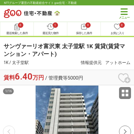
NTTグループ運営の不動産総合サイト goo住宅・不動産
0
1
0
0
最近検索した条件
最近見た物件
保存した条件
お気に入り
サンヴァーリオ富沢東 太子堂駅 1K 賃貸(賃貸マ
ンション・アパート)
1K / 太子堂駅
情報提供元
アットホーム
6.40
賃料
万円
/ 管理費等5000円
1
/
16