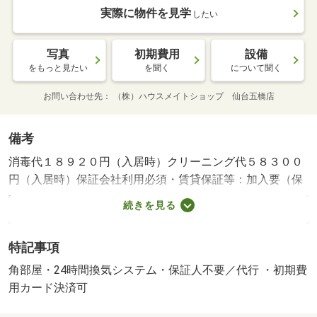
実際に物件を見学
したい
写真
初期費用
設備
をもっと見たい
を聞く
について聞く
お問い合わせ先
（株）ハウスメイトショップ 仙台五橋店
備考
消毒代１８９２０円（入居時）クリーニング代５８３００
円（入居時）保証会社利用必須・賃貸保証等：加入要（保
証料：請求月額の１ヶ月分（最低保証料２万円）継続保証
続きを見る
料１万円／年）・鍵交換代：あり２７，５００円～・維持
費等：Ｎサポート９９０円／月・◆ひとり暮らしに安心の
特記事項
オートロック付きマンション１Ｋタイプ◆◆東北本線『太
子堂駅』まで徒歩６分◆ＴＶモニターホン、追焚、浴室乾
角部屋・24時間換気システム・保証人不要／代行 ・初期費
燥機、ＩＨシステムキッチン、宅配ボックス付きです◆・
用カード決済可
仲介手数料：７０，４００円