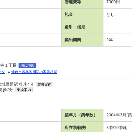
管理費等
7000円
礼金
なし
敷引・償却
-
契約期間
2年
新寺１丁目
周辺地図
ータ
仙台市若林区周辺の家賃相場
宮城野通駅 徒歩4分
乗換案内
徒歩7分
乗換案内
築年月（築年数）
2004年3月(
所在階/階数
5階/10階建