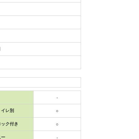
日
-
トイレ別
○
ロック付き
○
ニー
-