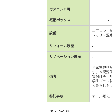
ガスコンロ可
-
宅配ボックス
-
エアコン・
設備
レッサ・温
リフォーム履歴
-
リノベーション履歴
-
※家主包括
す。※現況
備考
貸保証等：
学生プラン
人暮らしも安
特記事項
オール電化