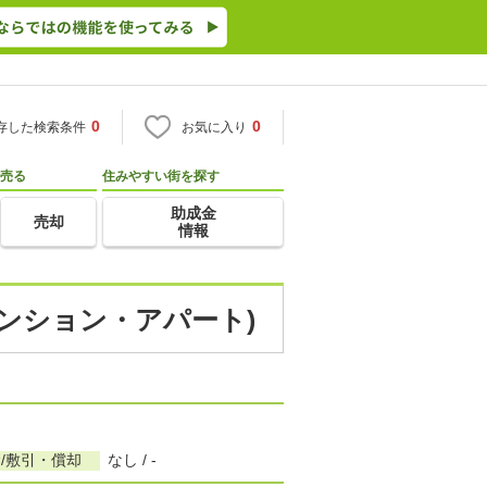
0
0
存した検索条件
お気に入り
売る
住みやすい街を探す
助成金
売却
情報
マンション・アパート)
/敷引・償却
なし / -