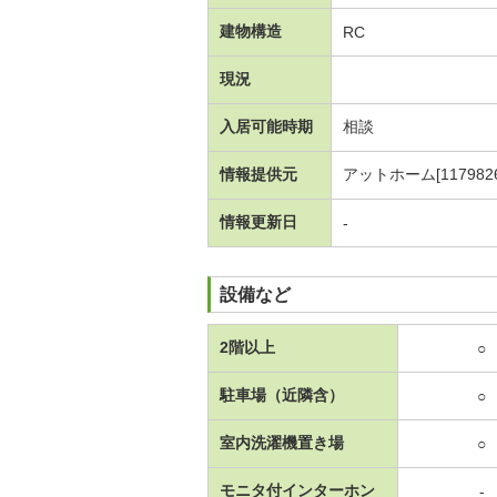
建物構造
RC
現況
入居可能時期
相談
情報提供元
アットホーム[1179826
情報更新日
-
設備など
2階以上
○
駐車場（近隣含）
○
室内洗濯機置き場
○
モニタ付インターホン
-