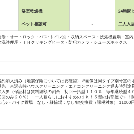
浴室乾燥機
24時間
-
ペット相談可
二人入
-
給湯・オートロック・バス･トイレ別・収納スペース・洗濯機置場・室
水洗浄便座・ＩＨクッキングヒータ・防犯カメラ・シューズボックス
契約加入済み（地震保険については要確認）※画像は同タイプ別号室の
優先 ※退去時ハウスクリーニング・エアコンクリーニング退去時別途
加入要（保証料は賃料総額の割合 初回一括型１１０％ 毎年継続型
初回のみ２０％）・一人暮らしにおすすめの１Ｋ！５階のお部屋です！
心♪・バイク置場：なし・駐輪場：なし/鍵交換費（課税対象） 11000