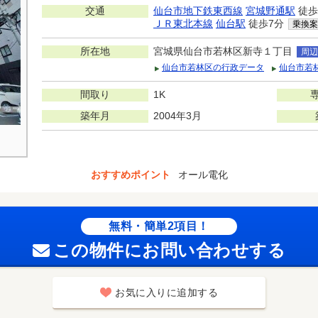
交通
仙台市地下鉄東西線
宮城野通駅
徒歩
ＪＲ東北本線
仙台駅
徒歩7分
乗換案
所在地
宮城県仙台市若林区新寺１丁目
周辺
仙台市若林区の行政データ
仙台市若
間取り
1K
築年月
2004年3月
おすすめポイント
オール電化
無料・簡単2項目！
この物件にお問い合わせする
お気に入りに追加する