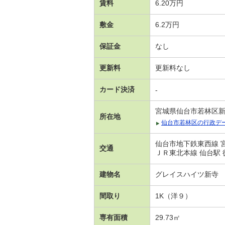
賃料
6.20万円
敷金
6.2万円
保証金
なし
更新料
更新料なし
カード決済
-
宮城県仙台市若林区
所在地
仙台市若林区の行政デ
仙台市地下鉄東西線 
交通
ＪＲ東北本線 仙台駅 
建物名
グレイスハイツ新寺
間取り
1K（洋９）
専有面積
29.73㎡