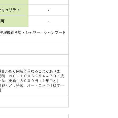
セキュリティ
-
居可
-
内洗濯機置き場・シャワー・シャンプード
場合があり内装等異なることがありま
見積 ＮＯ：１００６２５４４７９・賃
４０％、更新１３０００円（１年ごと）
防犯カメラ搭載、オートロック仕様で一
円