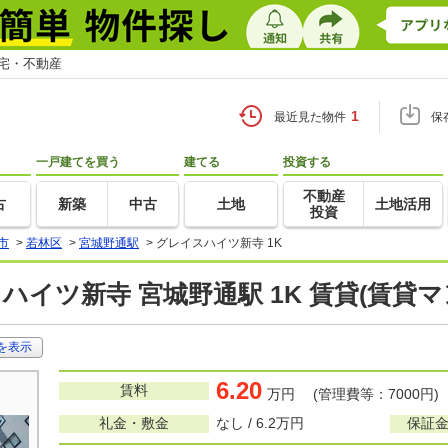
住宅・不動産
1
最近見た物件
保
一戸建てを買う
建てる
投資する
不動産
古
新築
中古
土地
土地活用
投資
市
>
若林区
>
宮城野通駅
>
グレイスハイツ新寺 1K
ハイツ新寺 宮城野通駅 1K 賃貸(賃貸
を表示
6.20
賃料
万円 (管理費等：7000円)
礼金・敷金
なし / 6.2万円
保証金