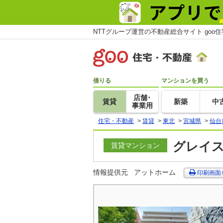
NTTグループ運営の不動産総合サイト goo
借りる
マンションを買う
店舗･
賃貸
新築
中
事業用
住宅・不動産
>
賃貸
>
東北
>
宮城県
>
仙台
グレイス
賃貸マンション
情報提供元
アットホーム
印刷画面