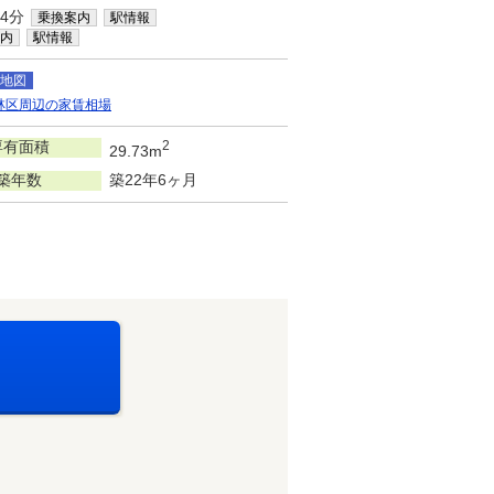
4分
乗換案内
駅情報
内
駅情報
地図
林区周辺の家賃相場
専有面積
2
29.73m
築年数
築22年6ヶ月