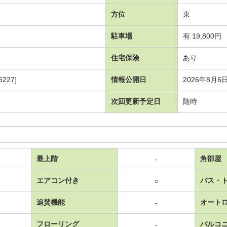
方位
東
駐車場
有 19,800円
住宅保険
あり
227]
情報公開日
2026年8月6
次回更新予定日
随時
最上階
角部屋
-
エアコン付き
バス・
○
追焚機能
オート
-
フローリング
バルコ
-