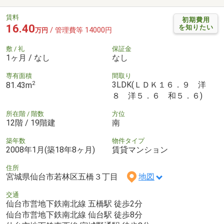
賃料
初期費用
16.40
を知りたい
/ 管理費等 14000円
万円
敷 / 礼
保証金
1ヶ月 / なし
なし
専有面積
間取り
2
3LDK(ＬＤＫ１６．９ 洋
81.43m
８ 洋５．６ 和５．６)
所在階 / 階数
方位
12階 / 19階建
南
築年数
物件タイプ
2008年1月(築18年8ヶ月)
賃貸マンション
住所
宮城県仙台市若林区五橋３丁目
地図
交通
仙台市営地下鉄南北線 五橋駅 徒歩2分
仙台市営地下鉄南北線 仙台駅 徒歩8分