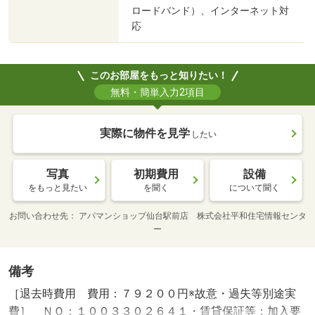
ロードバンド）、インターネット対
応
このお部屋をもっと知りたい！
無料・簡単入力2項目
実際に物件を見学
したい
写真
初期費用
設備
をもっと見たい
を聞く
について聞く
お問い合わせ先
アパマンショップ仙台駅前店 株式会社平和住宅情報センタ
ー
備考
［退去時費用 費用：７９２００円※故意・過失等別途実
費］ ＮＯ：１００３３０２６４１・賃貸保証等：加入要