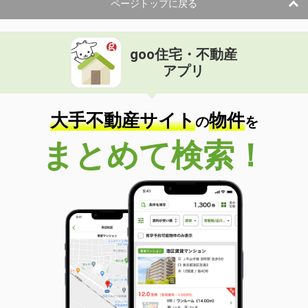
ページトップに戻る
goo住宅・不動産
アプリ
大手不動産サイト
物件
の
を
まとめて検索！