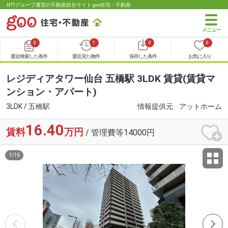
NTTグループ運営の不動産総合サイト goo住宅・不動産
0
1
0
0
最近検索した条件
最近見た物件
保存した条件
お気に入り
レジディアタワー仙台 五橋駅 3LDK 賃貸(賃貸マ
ンション・アパート)
3LDK / 五橋駅
情報提供元
アットホーム
16.40
賃料
万円
/ 管理費等14000円
1
/
16