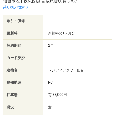
仙台市地下鉄東西線 宮城野通駅 徒歩8分
乗り換え検索
敷引・償却
-
更新料
新賃料の1ヶ月分
契約期間
2年
カード決済
-
建物名
レジディアタワー仙台
建物構造
RC
駐車場
有 33,000円
現況
空