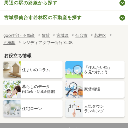
周辺の駅の路線から探す
宮城県仙台市若林区の不動産を探す
goo住宅・不動産
賃貸
宮城県
仙台市
若林区
五橋駅
レジディアタワー仙台 3LDK
お役立ち情報
「住みたい街」
住まいのコラム
を見つけよう
暮らしのデータ
家賃相場
(補助金・助成金情報)
人気タウン
住宅ローン
ランキング