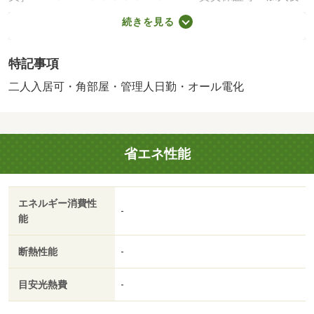
（初回保証料：賃料共益費（＋駐車場バイク賃料）の５
続きを見る
０％※最低保証料２万円、継続保証料（１年毎）：賃料
共）・管理形態／管理員の勤務形態：日勤・地下鉄南北線
特記事項
【五橋駅】徒歩約２分★ オートロック・防犯カメラ・宅
配ＢＯＸ完備◎セキュリティに配慮されております♪・バイ
二人入居可・角部屋・管理人日勤・オール電化
ク置場：有・駐輪場：有/鍵発行手数料 22000円
省エネ性能
エネルギー消費性
-
能
断熱性能
-
目安光熱費
-