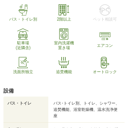
バス・トイレ別
2階以上
ペット相談可
駐車場
室内洗濯機
エアコン
(近隣含)
置き場
洗面所独立
追焚機能
オートロック
設備
バス・トイレ
バス･トイレ別、トイレ、シャワー、
追焚機能、浴室乾燥機、温水洗浄便
座