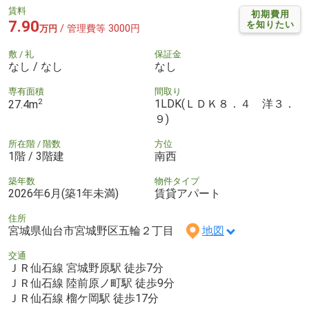
賃料
初期費用
7.90
を知りたい
/ 管理費等 3000円
万円
敷 / 礼
保証金
なし / なし
なし
専有面積
間取り
2
1LDK(ＬＤＫ８．４ 洋３．
27.4m
９)
所在階 / 階数
方位
1階 / 3階建
南西
築年数
物件タイプ
2026年6月(築1年未満)
賃貸アパート
住所
宮城県仙台市宮城野区五輪２丁目
地図
交通
ＪＲ仙石線 宮城野原駅 徒歩7分
ＪＲ仙石線 陸前原ノ町駅 徒歩9分
ＪＲ仙石線 榴ケ岡駅 徒歩17分