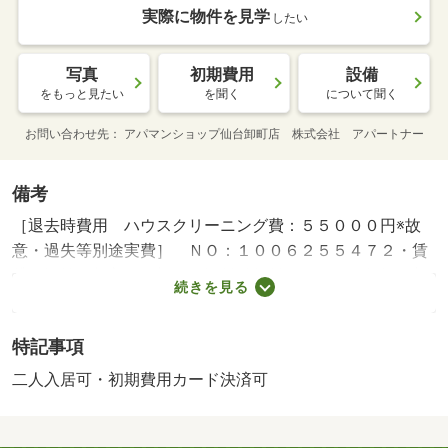
実際に物件を見学
したい
写真
初期費用
設備
をもっと見たい
を聞く
について聞く
お問い合わせ先
アパマンショップ仙台卸町店 株式会社 アパートナー
備考
［退去時費用 ハウスクリーニング費：５５０００円※故
意・過失等別途実費］ ＮＯ：１００６２５５４７２・賃
貸保証等：加入要（初回保証料総賃料５０％、１年毎更新
続きを見る
料１万円）・維持費等：町内会費３００円／月・【２０２
６年築の新築アパート】誰も使っていないお部屋で新生
特記事項
活！使い勝手の良いＩＨコンロ付きキッチンやクローゼッ
ト、シューズボックスなど充実。最寄駅も徒歩圏内で周辺
二人入居可・初期費用カード決済可
環境良好。・バイク置場：なし・駐輪場：なし/住宅保
険 18000円