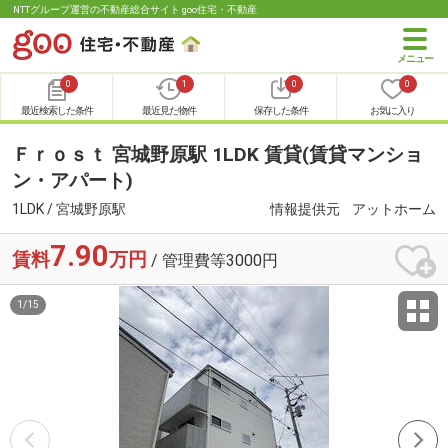
NTTグループ運営の不動産総合サイト goo住宅・不動産
0
1
0
0
最近検索した条件
最近見た物件
保存した条件
お気に入り
Ｆｒｏｓｔ 宮城野原駅 1LDK 賃貸(賃貸マンショ
ン・アパート)
1LDK / 宮城野原駅
情報提供元
アットホーム
7.90
賃料
万円
/ 管理費等3000円
1
/
15