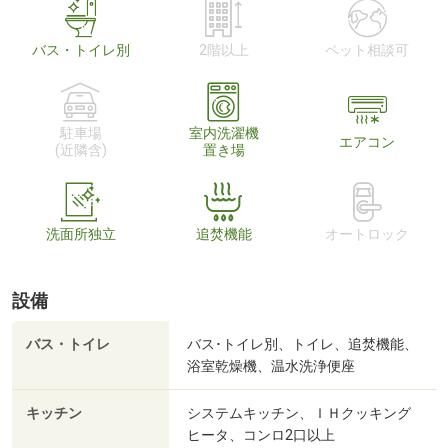
バス・トイレ別
2階以上
ペット相談可
駐車場
室内洗濯機
エアコン
(近隣含)
置き場
洗面所独立
追焚機能
オートロック
設備
バス・トイレ
バス･トイレ別、トイレ、追焚機能、
浴室乾燥機、温水洗浄便座
キッチン
システムキッチン、ＩＨクッキング
ヒータ、コンロ2口以上