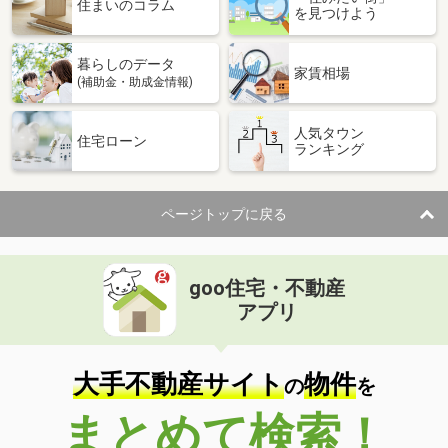
住まいのコラム
を見つけよう
暮らしのデータ
家賃相場
(補助金・助成金情報)
人気タウン
住宅ローン
ランキング
ページトップに戻る
goo住宅・不動産
アプリ
大手不動産サイト
物件
の
を
まとめて検索！