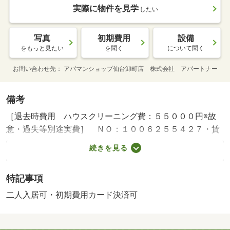
実際に物件を見学
したい
写真
初期費用
設備
をもっと見たい
を聞く
について聞く
お問い合わせ先
アパマンショップ仙台卸町店 株式会社 アパートナー
備考
［退去時費用 ハウスクリーニング費：５５０００円※故
意・過失等別途実費］ ＮＯ：１００６２５５４２７・賃
貸保証等：加入要（初回保証料総賃料５０％、１年毎更新
続きを見る
料１万円）・維持費等：町内会費３００円／月・【２０２
６年築の新築アパート】誰も使っていないお部屋で新生
特記事項
活！使い勝手の良いＩＨコンロ付きキッチンやクローゼッ
ト、シューズボックスなど充実。最寄駅も徒歩圏内で周辺
二人入居可・初期費用カード決済可
環境良好。・バイク置場：なし・駐輪場：なし/住宅保
険 18000円