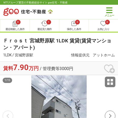
NTTグループ運営の不動産総合サイト goo住宅・不動産
0
1
0
0
最近検索した条件
最近見た物件
保存した条件
お気に入り
Ｆｒｏｓｔ 宮城野原駅 1LDK 賃貸(賃貸マンショ
ン・アパート)
1LDK / 宮城野原駅
情報提供元
アットホーム
7.90
賃料
万円
/ 管理費等3000円
1
/
15