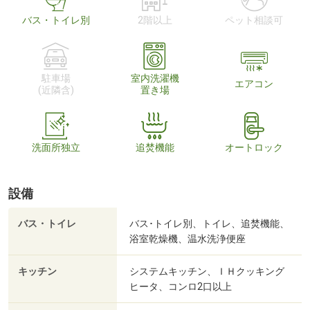
バス・トイレ別
2階以上
ペット相談可
駐車場
室内洗濯機
エアコン
(近隣含)
置き場
洗面所独立
追焚機能
オートロック
設備
バス・トイレ
バス･トイレ別、トイレ、追焚機能、
浴室乾燥機、温水洗浄便座
キッチン
システムキッチン、ＩＨクッキング
ヒータ、コンロ2口以上