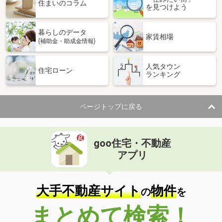
住まいのコラム
を見つけよう
暮らしのデータ
家賃相場
(補助金・助成金情報)
人気タウン
住宅ローン
ランキング
ページトップに戻る
goo住宅・不動産
アプリ
大手不動産サイト
物件
の
を
まとめて検索！