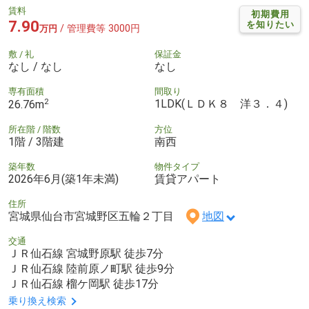
賃料
初期費用
7.90
を知りたい
/ 管理費等 3000円
万円
敷 / 礼
保証金
なし / なし
なし
専有面積
間取り
2
1LDK(ＬＤＫ８ 洋３．４)
26.76m
所在階 / 階数
方位
1階 / 3階建
南西
築年数
物件タイプ
2026年6月(築1年未満)
賃貸アパート
住所
宮城県仙台市宮城野区五輪２丁目
地図
交通
ＪＲ仙石線 宮城野原駅 徒歩7分
ＪＲ仙石線 陸前原ノ町駅 徒歩9分
ＪＲ仙石線 榴ケ岡駅 徒歩17分
乗り換え検索