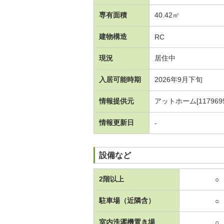
専有面積
40.42㎡
建物構造
RC
現況
居住中
入居可能時期
2026年9月下旬
情報提供元
アットホーム[1179699
情報更新日
-
設備など
2階以上
○
駐車場（近隣含）
○
室内洗濯機置き場
○