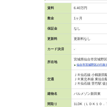
賃料
6.40万円
敷金
1ヶ月
保証金
なし
更新料
更新料なし
カード決済
-
宮城県仙台市宮城野
所在地
仙台市宮城野区の行政
ＪＲ仙石線 小鶴新田駅
交通
ＪＲ東北本線 東仙台駅
ＪＲ仙石線 苦竹駅 徒
建物名
パルメゾン新田東
間取り
1LDK（ＬＤＫ１０