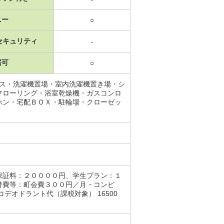
ニー
○
セキュリティ
-
居可
○
ース・洗濯機置場・室内洗濯機置き場・シ
フローリング・浴室乾燥機・ガスコンロ
ホン・宅配ＢＯＸ・駐輪場・クローゼッ
保証料：２００００円、学生プラン：１
持費等：町会費３００円／月・コンビ
オドラント代（課税対象） 16500