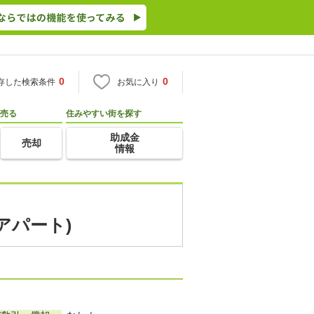
0
0
存した検索条件
お気に入り
売る
住みやすい街を探す
助成金
売却
情報
アパート)