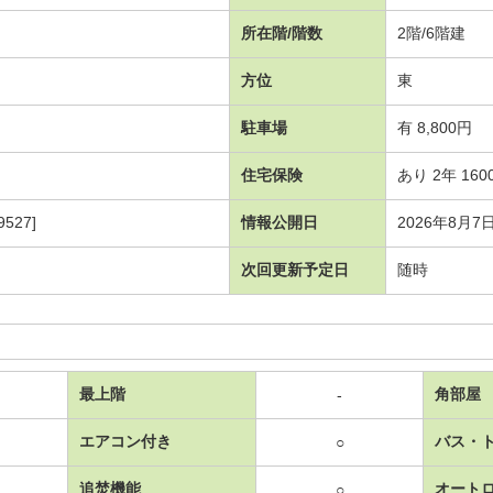
所在階/階数
2階/6階建
方位
東
駐車場
有 8,800円
住宅保険
あり 2年 160
527]
情報公開日
2026年8月7
次回更新予定日
随時
最上階
角部屋
-
エアコン付き
バス・
○
追焚機能
オート
○