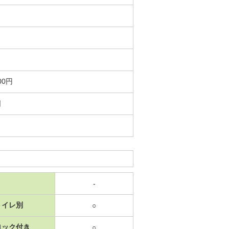
00円
日
-
トイレ別
○
ロック付き
○