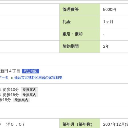
管理費等
5000円
礼金
1ヶ月
敷引・償却
-
契約期間
2年
区新田４丁目
周辺地図
データ
仙台市宮城野区周辺の家賃相場
 徒歩10分
乗換案内
 徒歩15分
乗換案内
歩18分
乗換案内
．７ 洋５．５）
築年月（築年数）
2007年12月