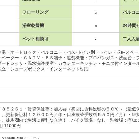
フローリング
バルコ
○
浴室乾燥機
24時間
○
ペット相談可
二人入
-
給湯・オートロック・バルコニー・バス･トイレ別・トイレ・収納スペ
レベーター・ＣＡＴＶ・ＢＳ端子・追焚機能・プロパンガス・洗面台・
プードレッサ・温水洗浄便座・カウンターキッチン・モニタ付インター
独立・シューズボックス・インターネット対応
７８５２６１・賃貸保証等：加入要（初回に賃料総額の５０％～（最低
）、更新保証料１２０００円／年・口座振替手数料５５０円／月）・維
、徒歩圏内で生活に便利な立地！・バイク置場：なし・駐輪場：有/エコデ
 11000円