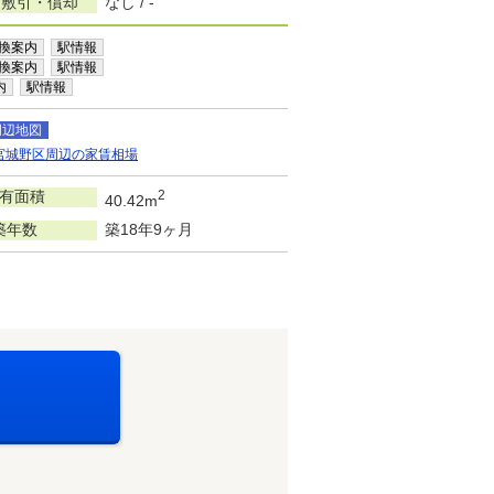
/敷引・償却
なし / -
換案内
駅情報
換案内
駅情報
内
駅情報
周辺地図
宮城野区周辺の家賃相場
有面積
2
40.42m
築年数
築18年9ヶ月