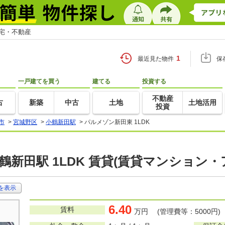
住宅・不動産
1
最近見た物件
保
一戸建てを買う
建てる
投資する
不動産
古
新築
中古
土地
土地活用
投資
市
>
宮城野区
>
小鶴新田駅
>
パルメゾン新田東 1LDK
鶴新田駅 1LDK 賃貸(賃貸マンション・
を表示
6.40
賃料
万円 (管理費等：5000円)