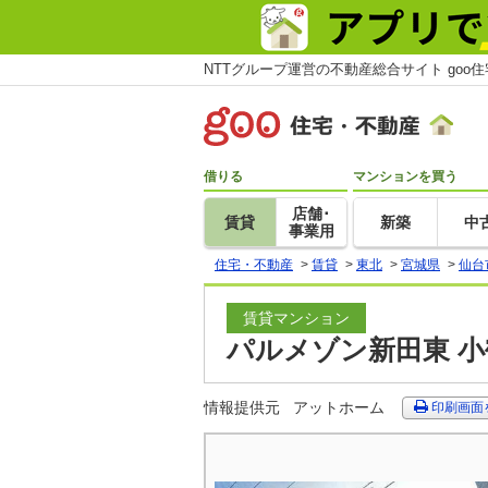
NTTグループ運営の不動産総合サイト goo
借りる
マンションを買う
店舗･
賃貸
新築
中
事業用
住宅・不動産
>
賃貸
>
東北
>
宮城県
>
仙台
賃貸マンション
パルメゾン新田東 小
情報提供元
アットホーム
印刷画面