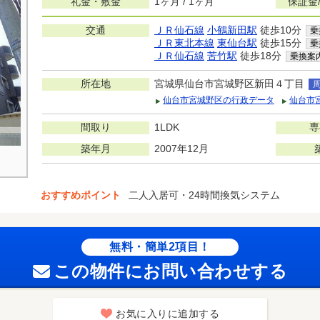
礼金・敷金
1ヶ月 / 1ヶ月
保証金
交通
ＪＲ仙石線
小鶴新田駅
徒歩10分
乗
ＪＲ東北本線
東仙台駅
徒歩15分
乗
ＪＲ仙石線
苦竹駅
徒歩18分
乗換案
所在地
宮城県仙台市宮城野区新田４丁目
仙台市宮城野区の行政データ
仙台市
間取り
1LDK
専
築年月
2007年12月
おすすめポイント
二人入居可・24時間換気システム
無料・簡単2項目！
この物件にお問い合わせする
お気に入りに追加する