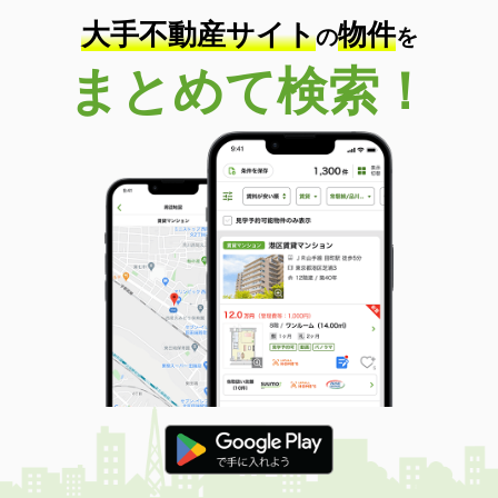
大手不動産サイト
物件
の
を
まとめて検索！