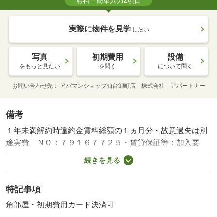
無料・簡単入力2項目
実際に物件を見学
したい
写真
初期費用
設備
をもっと見たい
を聞く
について聞く
お問い合わせ先
アパマンショップ仙台卸町店 株式会社 アパートナー
備考
１年未満解約時違約金賃料総額の１ヵ月分・故意過失は別
途実費 ＮＯ：７９１６７７２５・賃貸保証等：加入要
（初回：賃料等合計の５０％ 口振手数料：４４０円／
続きを見る
月、更新料：１３０００円／年）・維持費等：安心サポー
ト２４（課税対象）７７０円／月・町会費４００円／月・
特記事項
防犯が気になる方にオススメのオートロック付き物件！
４．５帖のロフト付きでお部屋を広く使えます♪・バイク置
角部屋・初期費用カード決済可
場：なし・駐輪場：なし/鍵交換代（課税対象） 16500円/