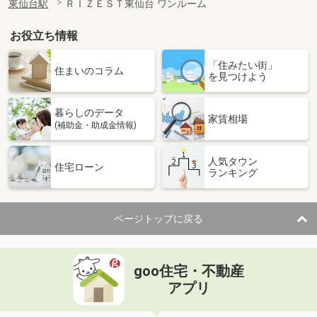
東仙台駅
ＲＩＺＥＳＴ東仙台 ワンルーム
お役立ち情報
「住みたい街」
住まいのコラム
を見つけよう
暮らしのデータ
家賃相場
(補助金・助成金情報)
人気タウン
住宅ローン
ランキング
ページトップに戻る
goo住宅・不動産
アプリ