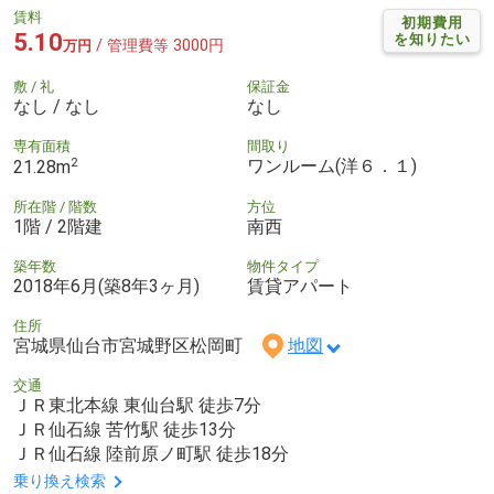
賃料
初期費用
5.10
を知りたい
/ 管理費等 3000円
万円
敷 / 礼
保証金
なし / なし
なし
専有面積
間取り
2
ワンルーム(洋６．１)
21.28m
所在階 / 階数
方位
1階 / 2階建
南西
築年数
物件タイプ
2018年6月(築8年3ヶ月)
賃貸アパート
住所
宮城県仙台市宮城野区松岡町
地図
交通
ＪＲ東北本線 東仙台駅 徒歩7分
ＪＲ仙石線 苦竹駅 徒歩13分
ＪＲ仙石線 陸前原ノ町駅 徒歩18分
乗り換え検索