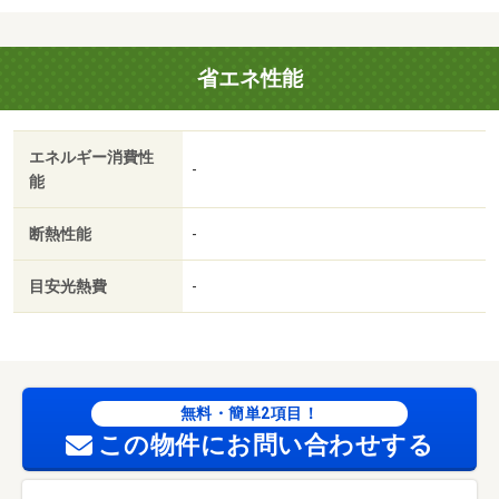
事務手数料（課税対象） 4400円/室内消毒代（課税対
象） 16500円/クリーニング代（課税対象） 55000円
省エネ性能
エネルギー消費性
-
能
断熱性能
-
目安光熱費
-
無料・簡単2項目！
この物件にお問い合わせする