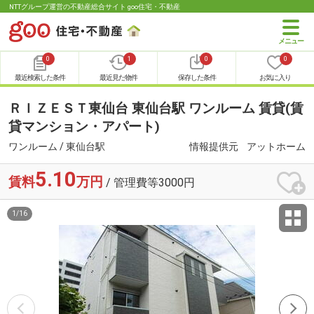
NTTグループ運営の不動産総合サイト goo住宅・不動産
0
1
0
0
最近検索した条件
最近見た物件
保存した条件
お気に入り
ＲＩＺＥＳＴ東仙台 東仙台駅 ワンルーム 賃貸(賃
貸マンション・アパート)
ワンルーム / 東仙台駅
情報提供元
アットホーム
5.10
賃料
万円
/ 管理費等3000円
1
/
16