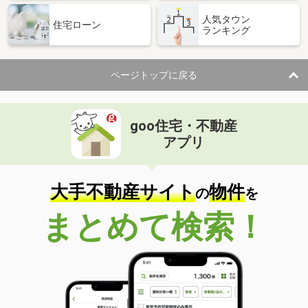
人気タウン
住宅ローン
ランキング
ページトップに戻る
goo住宅・不動産
アプリ
大手不動産サイト
物件
の
を
まとめて検索！