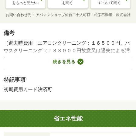
をもっと見たい
を聞く
について聞く
お問い合わせ先
アパマンショップ仙台二十人町店 松栄不動産 株式会社
備考
［退去時費用 エアコンクリーニング：１６５００円、ハ
ウスクリーニング（：３３０００円故意又は過失による汚
損・破損は別途費用がかかります。※故意・過失等別途実
続きを見る
費］ 抗菌消臭施工代１３２００円、安心入居サポート１
６５００円、鍵交換代１８１５０円、保証委託料２１７５
特記事項
０円（駐車場を借りない場合） ＮＯ：６３１６０５３
０・賃貸保証等：加入要（初回家賃総額の５０％ １年毎
初期費用カード決済可
１万円の更新料）・【オンライン内見可能・初期費用クレ
ジット決済可能】・バイク置場：なし・駐輪場：なし/保証
委託料 21750円/安心入居サポート（課税対象） 16500円/
省エネ性能
抗菌消臭施工代（課税対象） 13200円/鍵交換代（課税対
象） 18150円