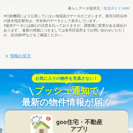
暮らしデータ提供元：
生活ガイド.com
※行政機関により公表していない地域及びデータがございます。東京23区以外
の政令指定都市は、市全体のデータとして表示しています。
※提供データには細心の注意を払っておりますが、調査後に変更がある場合が
あります。 最新の情報につきましては各市区役所までお問い合わせいただく
か、自治体HPなどをご確認ください。
情報の見方
お気に入りの物件を見逃さない！
プッシュ通知で
最新の物件情報が届く
goo住宅・不動産
アプリ