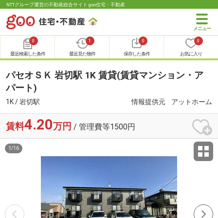
NTTグループ運営の不動産総合サイト goo住宅・不動産
0
1
0
0
最近検索した条件
最近見た物件
保存した条件
お気に入り
パセオＳＫ 岩切駅 1K 賃貸(賃貸マンション・ア
パート)
1K / 岩切駅
情報提供元
アットホーム
4.20
賃料
万円
/ 管理費等1500円
1
/
16