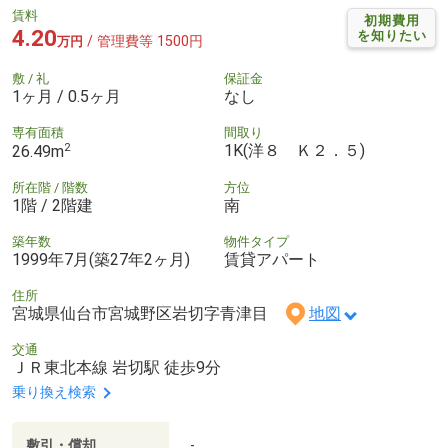
賃料
初期費用
4.20
を知りたい
/ 管理費等 1500円
万円
敷 / 礼
保証金
1ヶ月 / 0.5ヶ月
なし
専有面積
間取り
2
1K(洋８ Ｋ２．５)
26.49m
所在階 / 階数
方位
1階 / 2階建
南
築年数
物件タイプ
1999年7月(築27年2ヶ月)
賃貸アパート
住所
宮城県仙台市宮城野区岩切字青津目
地図
交通
ＪＲ東北本線 岩切駅 徒歩9分
乗り換え検索
敷引・償却
-