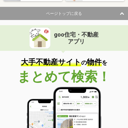
ページトップに戻る
goo住宅・不動産
アプリ
大手不動産サイト
物件
の
を
まとめて検索！