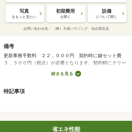
写真
初期費用
設備
をもっと見たい
を聞く
について聞く
お問い合わせ先
（株）大成ハウジング 仙台西支店
備考
更新事務手数料 ２２，０００円 契約時に鍵セット費
３，３００円（税込）が必要となります。契約時にクリー
ニング費として、￥６００００が必要となります。貸主イ
続きを見る
ンボイス登録あり・賃貸保証等：加入要（契約時保証委託
料：２．２万／月額保証委託料：賃料総額の２．２％又は
特記事項
５．５％ ※ペット可は２．５万／２．５％）・維持費
等：町内会費２５０円／月・ｒｕｕｍサポート１，９８０
円／月・こちら、敷金（保証金）０円／ 転居後すぐにネ
ット環境がお使いいただけるインターネット使用料無料の
物件／配膳も片付けもスムーズなカウンターキッチン採用
省エネ性能
だから、食卓とキッチンが繋がっていで便利です・駐輪