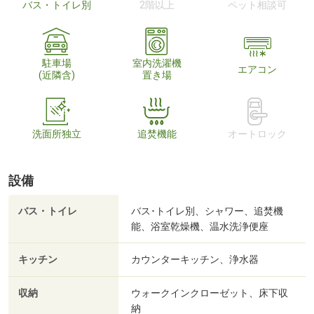
バス・トイレ別
2階以上
ペット相談可
駐車場
室内洗濯機
エアコン
(近隣含)
置き場
洗面所独立
追焚機能
オートロック
設備
バス・トイレ
バス･トイレ別、シャワー、追焚機
能、浴室乾燥機、温水洗浄便座
キッチン
カウンターキッチン、浄水器
収納
ウォークインクローゼット、床下収
納