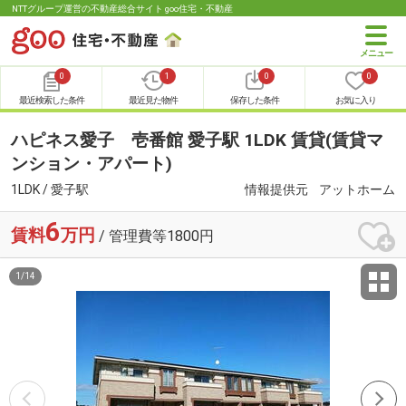
NTTグループ運営の不動産総合サイト goo住宅・不動産
0
1
0
0
最近検索した条件
最近見た物件
保存した条件
お気に入り
ハピネス愛子 壱番館 愛子駅 1LDK 賃貸(賃貸マ
ンション・アパート)
1LDK / 愛子駅
情報提供元
アットホーム
6
賃料
万円
/ 管理費等1800円
1
/
14