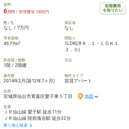
賃料
初期費用
6
を知りたい
/ 管理費等 1800円
万円
敷 / 礼
保証金
なし / 7万円
なし
専有面積
間取り
2
1LDK(洋６．１・ＬＤＫ１
45.77m
３．０)
所在階 / 階数
方位
1階 / 2階建
築年数
物件タイプ
2014年2月(築12年7ヶ月)
賃貸アパート
住所
宮城県仙台市青葉区愛子東５丁目
地図
交通
ＪＲ仙山線 愛子駅 徒歩11分
ＪＲ仙山線 陸前落合駅 徒歩32分
乗り換え検索