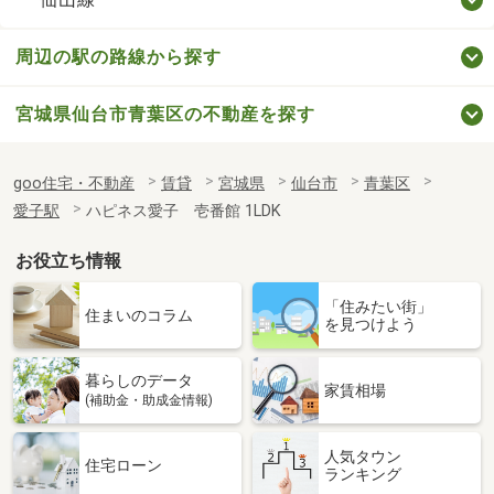
周辺の駅の路線から探す
宮城県仙台市青葉区の不動産を探す
goo住宅・不動産
賃貸
宮城県
仙台市
青葉区
愛子駅
ハピネス愛子 壱番館 1LDK
お役立ち情報
「住みたい街」
住まいのコラム
を見つけよう
暮らしのデータ
家賃相場
(補助金・助成金情報)
人気タウン
住宅ローン
ランキング