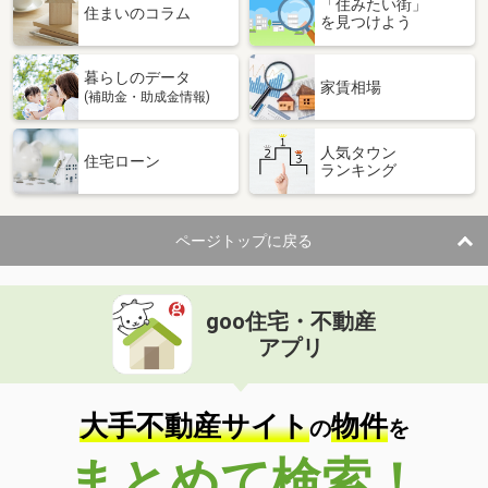
「住みたい街」
住まいのコラム
を見つけよう
暮らしのデータ
家賃相場
(補助金・助成金情報)
人気タウン
住宅ローン
ランキング
ページトップに戻る
goo住宅・不動産
アプリ
大手不動産サイト
物件
の
を
まとめて検索！