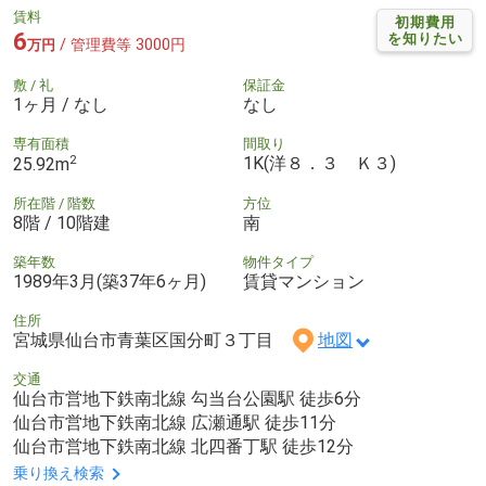
賃料
初期費用
6
を知りたい
/ 管理費等 3000円
万円
敷 / 礼
保証金
1ヶ月 / なし
なし
専有面積
間取り
2
1K(洋８．３ Ｋ３)
25.92m
所在階 / 階数
方位
8階 / 10階建
南
築年数
物件タイプ
1989年3月(築37年6ヶ月)
賃貸マンション
住所
宮城県仙台市青葉区国分町３丁目
地図
交通
仙台市営地下鉄南北線 勾当台公園駅 徒歩6分
仙台市営地下鉄南北線 広瀬通駅 徒歩11分
仙台市営地下鉄南北線 北四番丁駅 徒歩12分
乗り換え検索