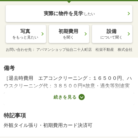
実際に物件を見学
したい
写真
初期費用
設備
をもっと見たい
を聞く
について聞く
お問い合わせ先
アパマンショップ仙台二十人町店 松栄不動産 株式会社
備考
［退去時費用 エアコンクリーニング：１６５００円、ハ
ウスクリーニング代：３８５００円※故意・過失等別途実
費］ 抗菌消臭施工費１９８００円、退去時ハウスクリー
続きを見る
ニング代３８５００円、エアコンクリーニング代１６５０
０円 ＮＯ：６３１９１９７６・イベントや飲食店が多い
特記事項
ので、一人暮らしの方にもおすすめです！バス停目の前！
お問合せはアパマンショップ仙台二十人町店まで！・バイ
外観タイル張り・初期費用カード決済可
ク置場：なし・駐輪場：有/抗菌・消臭代（課税対