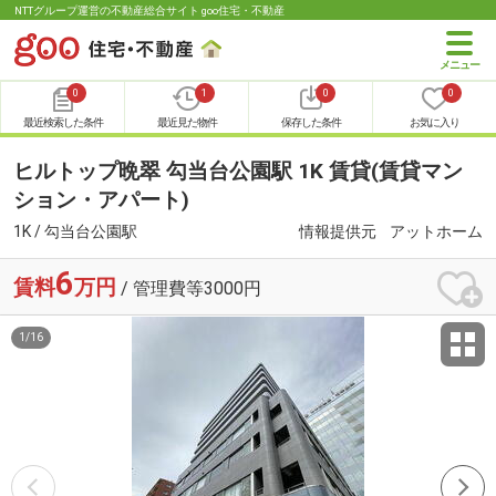
NTTグループ運営の不動産総合サイト goo住宅・不動産
0
1
0
0
最近検索した条件
最近見た物件
保存した条件
お気に入り
ヒルトップ晩翠 勾当台公園駅 1K 賃貸(賃貸マン
ション・アパート)
1K / 勾当台公園駅
情報提供元
アットホーム
6
賃料
万円
/ 管理費等3000円
1
/
16