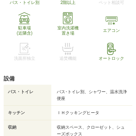
バス・トイレ別
2階以上
ペット相談可
駐車場
室内洗濯機
エアコン
(近隣含)
置き場
洗面所独立
追焚機能
オートロック
設備
バス・トイレ
バス･トイレ別、シャワー、温水洗浄
便座
キッチン
ＩＨクッキングヒータ
収納
収納スペース、クローゼット、シュ
ーズボックス