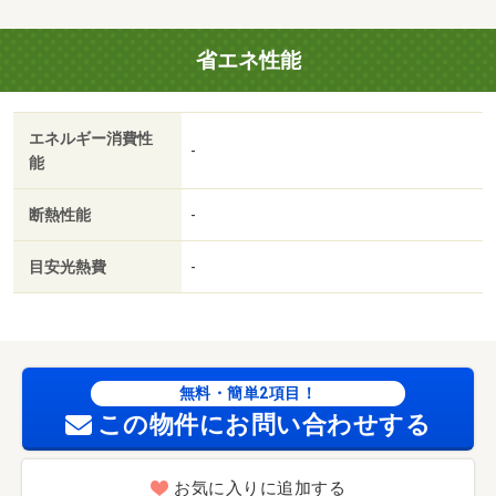
象） 19800円/抗菌消臭施工（課税対象） 13200円
省エネ性能
エネルギー消費性
-
能
断熱性能
-
目安光熱費
-
無料・簡単2項目！
この物件にお問い合わせする
お気に入りに追加する