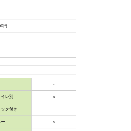
00円
日
-
トイレ別
○
ロック付き
-
ニー
○