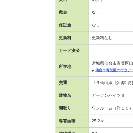
敷金
なし
保証金
なし
更新料
更新料なし
カード決済
-
宮城県仙台市青葉区
所在地
仙台市青葉区の行政デ
交通
ＪＲ仙山線 北山駅 徒
建物名
ガーデンハイツⅡ
間取り
ワンルーム（洋１０
専有面積
25.2㎡