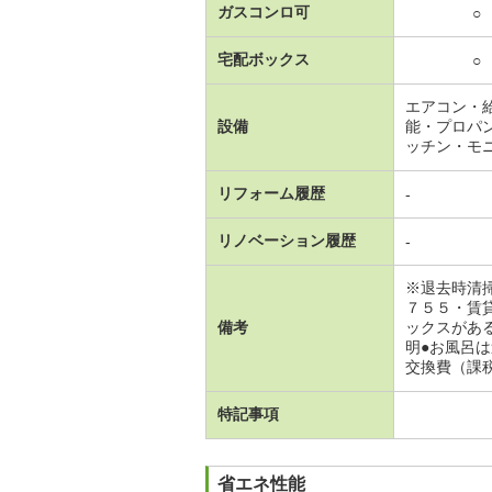
ガスコンロ可
○
宅配ボックス
○
エアコン・
設備
能・プロパ
ッチン・モ
リフォーム履歴
-
リノベーション履歴
-
※退去時清
７５５・賃
備考
ックスがあ
明●お風呂は
交換費（課税
特記事項
省エネ性能