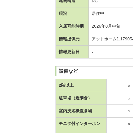
建物構造
RC
現況
居住中
入居可能時期
2026年8月中旬
情報提供元
アットホーム[1179054
情報更新日
-
設備など
2階以上
○
駐車場（近隣含）
○
室内洗濯機置き場
○
モニタ付インターホン
○