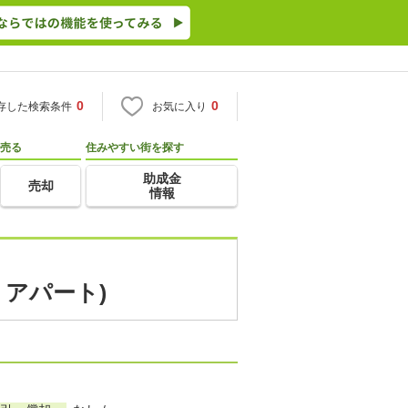
0
0
存した検索条件
お気に入り
売る
住みやすい街を探す
助成金
売却
情報
・アパート)