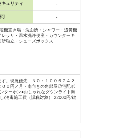
セキュリティ
-
居可
-
洗濯機置き場・洗面所・シャワー・追焚機
ドレッサ・温水洗浄便座・カウンターキ
面所独立・シューズボックス
ます。現況優先 ＮＯ：１００６２４２
２００円／月・南向きの角部屋◎宅配ボ
ンターホン●おしゃれなダウンライト照
消毒施工費（課税対象） 22000円/鍵