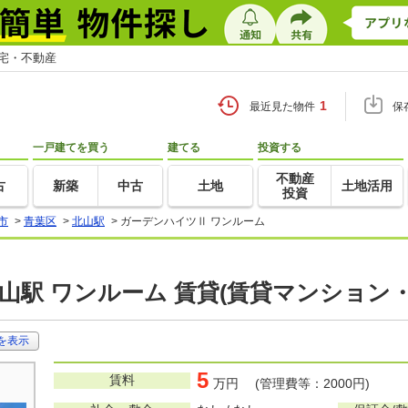
住宅・不動産
1
最近見た物件
保
一戸建てを買う
建てる
投資する
不動産
古
新築
中古
土地
土地活用
投資
市
>
青葉区
>
北山駅
>
ガーデンハイツⅡ ワンルーム
山駅 ワンルーム 賃貸(賃貸マンション
を表示
5
賃料
万円 (管理費等：2000円)