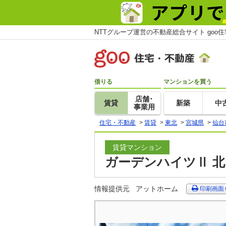
NTTグループ運営の不動産総合サイト goo
借りる
マンションを買う
店舗･
賃貸
新築
中
事業用
住宅・不動産
>
賃貸
>
東北
>
宮城県
>
仙台
賃貸マンション
ガーデンハイツⅡ 北
情報提供元
アットホーム
印刷画面