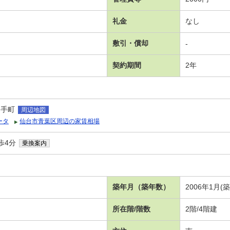
礼金
なし
敷引・償却
-
契約期間
2年
山手町
周辺地図
ータ
仙台市青葉区周辺の家賃相場
歩4分
乗換案内
）
築年月（築年数）
2006年1月(
所在階/階数
2階/4階建