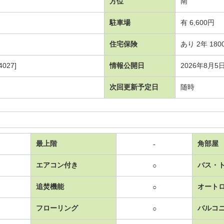
方位
南
駐車場
有 6,600円
住宅保険
あり 2年 180
027]
情報公開日
2026年8月5
次回更新予定日
随時
最上階
角部屋
-
エアコン付き
バス・
○
追焚機能
オート
○
フローリング
バルコ
○