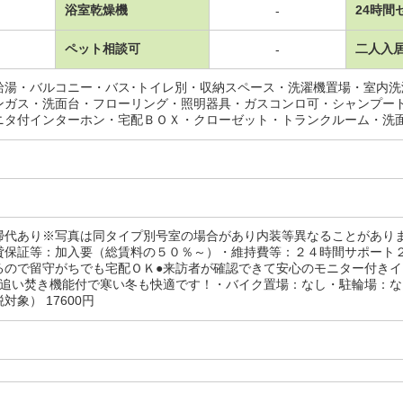
浴室乾燥機
24時間
-
ペット相談可
二人入
-
給湯・バルコニー・バス･トイレ別・収納スペース・洗濯機置場・室内
ンガス・洗面台・フローリング・照明器具・ガスコンロ可・シャンプー
ニタ付インターホン・宅配ＢＯＸ・クローゼット・トランクルーム・洗
掃代あり※写真は同タイプ別号室の場合があり内装等異なることがあり
貸保証等：加入要（総賃料の５０％～）・維持費等：２４時間サポート
るので留守がちでも宅配ＯＫ●来訪者が確認できて安心のモニター付きイ
追い焚き機能付で寒い冬も快適です！・バイク置場：なし・駐輪場：なし/
対象） 17600円