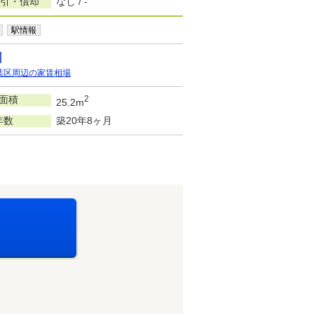
敷引・償却
なし / -
駅情報
葉区周辺の家賃相場
面積
2
25.2m
年数
築20年8ヶ月