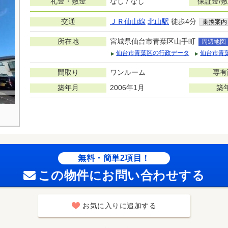
礼金・敷金
なし / なし
保証金/
交通
ＪＲ仙山線
北山駅
徒歩4分
乗換案内
所在地
宮城県仙台市青葉区山手町
周辺地図
仙台市青葉区の行政データ
仙台市青
間取り
ワンルーム
専有
築年月
2006年1月
築
無料・簡単2項目！
この物件にお問い合わせする
お気に入りに追加する