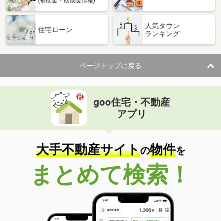
(補助金・助成金情報)
人気タウン
住宅ローン
ランキング
ページトップに戻る
goo住宅・不動産
アプリ
大手不動産サイト
物件
の
を
まとめて検索！