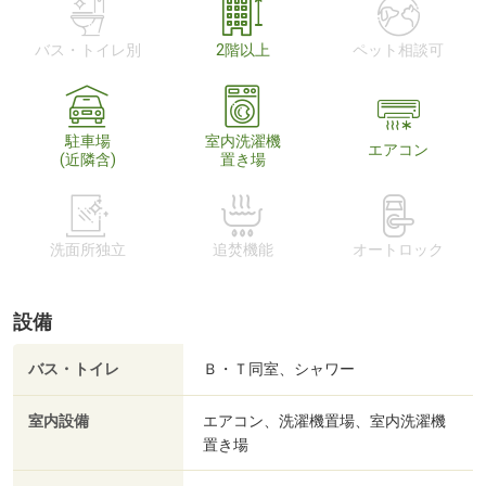
バス・トイレ別
2階以上
ペット相談可
駐車場
室内洗濯機
エアコン
(近隣含)
置き場
洗面所独立
追焚機能
オートロック
設備
バス・トイレ
Ｂ・Ｔ同室、シャワー
室内設備
エアコン、洗濯機置場、室内洗濯機
置き場