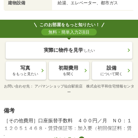
建物設備
給湯、エレベーター、都市ガス
このお部屋をもっと知りたい！
無料・簡単入力2項目
実際に物件を見学
したい
写真
初期費用
設備
をもっと見たい
を聞く
について聞く
お問い合わせ先
アパマンショップ仙台駅前店 株式会社平和住宅情報センタ
ー
備考
［その他費用］口座振替手数料 ４００円／月 ＮＯ：１
１２０５１４６８・賃貸保証等：加入要（初回保証料：賃
料等の１ヶ月分（最低３万）継続保証料：１万／年 支払