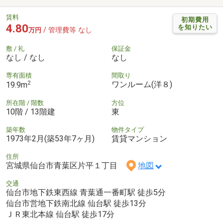
賃料
初期費用
4.80
を知りたい
/ 管理費等 なし
万円
敷 / 礼
保証金
なし / なし
なし
専有面積
間取り
2
ワンルーム(洋８)
19.9m
所在階 / 階数
方位
10階 / 13階建
東
築年数
物件タイプ
1973年2月(築53年7ヶ月)
賃貸マンション
住所
宮城県仙台市青葉区片平１丁目
地図
交通
仙台市地下鉄東西線 青葉通一番町駅 徒歩5分
仙台市営地下鉄南北線 仙台駅 徒歩13分
ＪＲ東北本線 仙台駅 徒歩17分