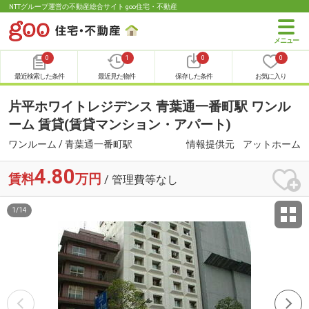
NTTグループ運営の不動産総合サイト goo住宅・不動産
0
1
0
0
最近検索した条件
最近見た物件
保存した条件
お気に入り
片平ホワイトレジデンス 青葉通一番町駅 ワンル
ーム 賃貸(賃貸マンション・アパート)
ワンルーム / 青葉通一番町駅
情報提供元
アットホーム
4.80
賃料
万円
/ 管理費等なし
1
/
14