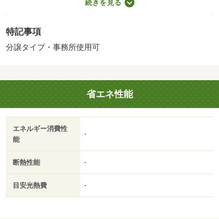
続きを見る
手数料：賃料等の１％／月）・維持費等：月額費用２，４
２０円／月・敷金０・礼金０★ フリーレント１ヶ月つき
特記事項
♪ 分譲マンションの１室賃貸♪ 地下鉄東西線『大町西公
園駅』から徒歩約６分なのでアクセス良好です☆ 敷地内
分譲タイプ・事務所使用可
にゴミ集積所あり！ゴミ出しもラクラク◎・バイク置場：
なし・駐輪場：なし/室内抗菌コート（課税対象） 14300
円/鍵交換費（課税対象） 19800円
省エネ性能
エネルギー消費性
-
能
断熱性能
-
目安光熱費
-