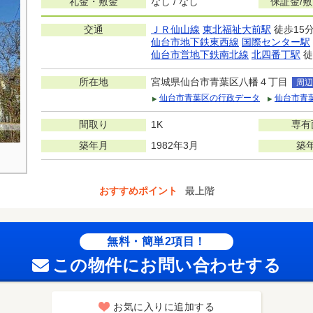
礼金・敷金
なし / なし
保証金/
交通
ＪＲ仙山線
東北福祉大前駅
徒歩15
仙台市地下鉄東西線
国際センター駅
仙台市営地下鉄南北線
北四番丁駅
徒
所在地
宮城県仙台市青葉区八幡４丁目
周辺
仙台市青葉区の行政データ
仙台市青
間取り
1K
専有
築年月
1982年3月
築
おすすめポイント
最上階
無料・簡単2項目！
この物件にお問い合わせする
お気に入りに追加する