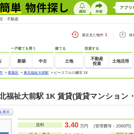
住宅・不動産
1
最近見た物件
保
一戸建てを買う
建てる
投資する
不動産
古
新築
中古
土地
土地活用
投資
市
>
青葉区
>
東北福祉大前駅
>
ピースフル八幡宮 1K
北福祉大前駅 1K 賃貸(賃貸マンション
を表示
3.40
賃料
万円 (管理費等：2000円)