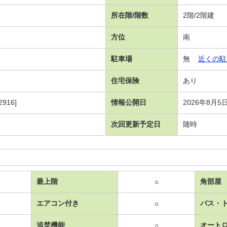
所在階/階数
2階/2階建
方位
南
駐車場
無
近くの駐
住宅保険
あり
916]
情報公開日
2026年8月5
次回更新予定日
随時
最上階
角部屋
○
エアコン付き
バス・
○
追焚機能
オート
○