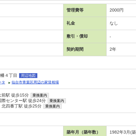
管理費等
2000円
礼金
なし
敷引・償却
-
契約期間
2年
八幡４丁目
周辺地図
ータ
仙台市青葉区周辺の家賃相場
前駅 徒歩15分
乗換案内
際センター駅 徒歩24分
乗換案内
北四番丁駅 徒歩25分
乗換案内
築年月（築年数）
1982年3月(