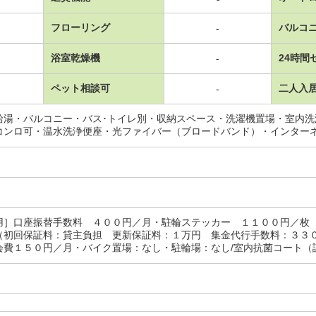
フローリング
バルコ
-
浴室乾燥機
24時間
-
ペット相談可
二人入
-
給湯・バルコニー・バス･トイレ別・収納スペース・洗濯機置場・室内
コンロ可・温水洗浄便座・光ファイバー（ブロードバンド）・インター
用］口座振替手数料 ４００円／月・駐輪ステッカー １１００円／枚
（初回保証料：貸主負担 更新保証料：１万円 集金代行手数料：３３
費１５０円／月・バイク置場：なし・駐輪場：なし/室内抗菌コート（課税