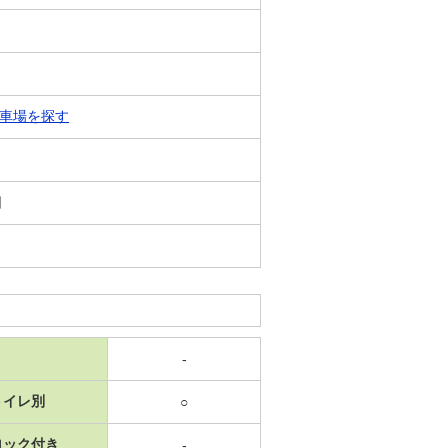
車場を探す
日
-
トイレ別
○
ロック付き
-