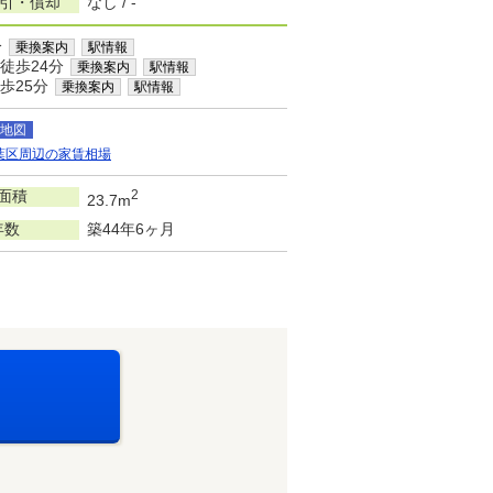
敷引・償却
なし / -
分
乗換案内
駅情報
徒歩24分
乗換案内
駅情報
歩25分
乗換案内
駅情報
地図
葉区周辺の家賃相場
面積
2
23.7m
年数
築44年6ヶ月