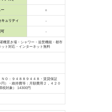
ニー
○
セキュリティ
-
居可
-
洗濯機置き場・シャワー・追焚機能・都市
ネット対応・インターネット無料
 ＮＯ：９４８８９４４８・賃貸保証
０円）・維持費等：月額費用２，４２０
対象） 14300円