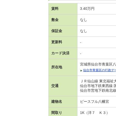
賃料
3.40万円
敷金
なし
保証金
なし
更新料
-
カード決済
-
宮城県仙台市青葉区
所在地
仙台市青葉区の行政デ
ＪＲ仙山線 東北福祉大
交通
仙台市地下鉄東西線 国
仙台市営地下鉄南北線 
建物名
ピースフル八幡宮
間取り
1K（洋７ Ｋ３）