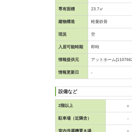
専有面積
23.7㎡
建物構造
軽量鉄骨
現況
空
入居可能時期
即時
情報提供元
アットホーム[1107662
情報更新日
-
設備など
2階以上
○
駐車場（近隣含）
-
室内洗濯機置き場
○