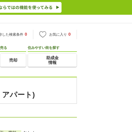
0
0
存した検索条件
お気に入り
売る
住みやすい街を探す
助成金
売却
情報
・アパート)