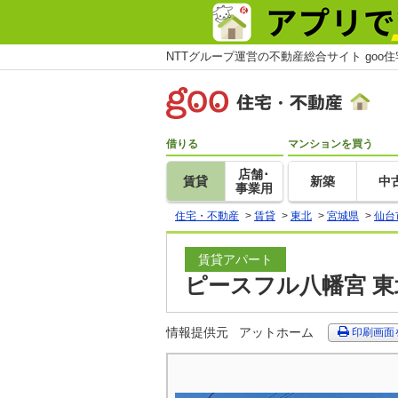
NTTグループ運営の不動産総合サイト goo
借りる
マンションを買う
店舗･
賃貸
新築
中
事業用
住宅・不動産
>
賃貸
>
東北
>
宮城県
>
仙台
賃貸アパート
ピースフル八幡宮 東
情報提供元
アットホーム
印刷画面