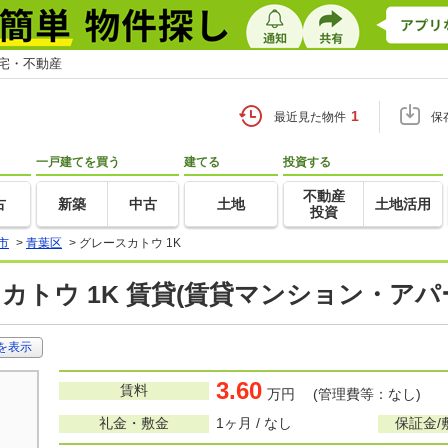
住宅・不動産
1
最近見た物件
保
一戸建てを買う
建てる
投資する
不動産
古
新築
中古
土地
土地活用
投資
市
>
青葉区
>
グレースカトウ 1K
カトウ 1K 賃貸(賃貸マンション・アパ
を表示
3.60
賃料
万円 (管理費等：なし)
礼金・敷金
1ヶ月 / なし
保証金/