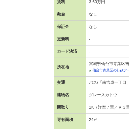
賃料
3.60万円
敷金
なし
保証金
なし
更新料
-
カード決済
-
宮城県仙台市青葉区
所在地
仙台市青葉区の行政デ
交通
バス/「南吉成一丁目」
建物名
グレースカトウ
間取り
1K（洋室７畳／Ｋ３
専有面積
24㎡