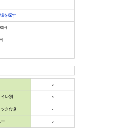
場を探す
00円
0日
○
トイレ別
○
ロック付き
-
ニー
○