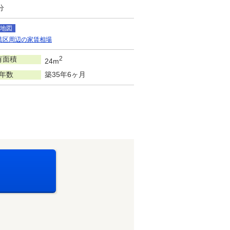
分
地図
葉区周辺の家賃相場
有面積
2
24m
年数
築35年6ヶ月