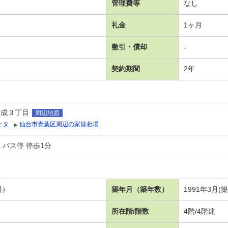
管理費等
なし
礼金
1ヶ月
敷引・償却
-
契約期間
2年
吉成３丁目
周辺地図
ータ
仙台市青葉区周辺の家賃相場
バス停 停歩1分
畳）
築年月（築年数）
1991年3月(
所在階/階数
4階/4階建