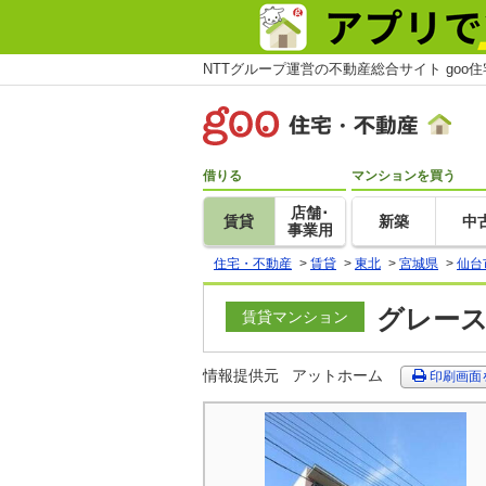
NTTグループ運営の不動産総合サイト goo
借りる
マンションを買う
店舗･
賃貸
新築
中
事業用
住宅・不動産
>
賃貸
>
東北
>
宮城県
>
仙台
グレース
賃貸マンション
情報提供元
アットホーム
印刷画面