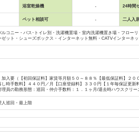
浴室乾燥機
24時間
-
ペット相談可
二人入
-
バルコニー・バス･トイレ別・洗濯機置場・室内洗濯機置き場・フロー
ーゼット・シューズボックス・インターネット無料・CATVインターネ
：加入要（【初回保証料】家賃等月額５０～８８％【最低保証料】２０
落し時手数料】４４０円／月【口座登録料】３３０円【１年毎保証更新
理員の勤務形態：巡回・仲介手数料：１．１ヶ月/退去時ハウスクリーニン
理人巡回・最上階