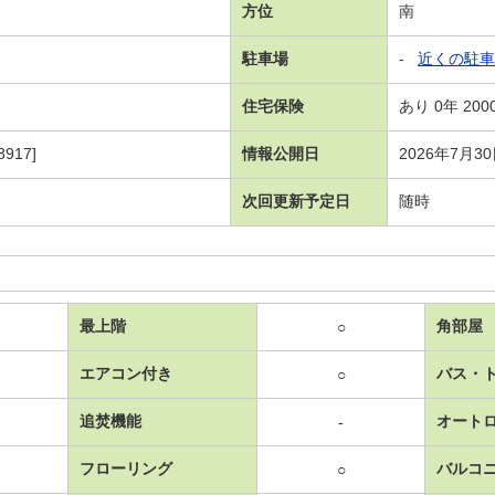
方位
南
駐車場
-
近くの駐車
住宅保険
あり 0年 200
917]
情報公開日
2026年7月3
次回更新予定日
随時
最上階
角部屋
○
エアコン付き
バス・
○
追焚機能
オート
-
フローリング
バルコ
○