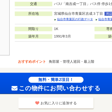
交通
バス/「南吉成一丁目」バス停 停歩1
所在地
宮城県仙台市青葉区吉成３丁目
周辺
仙台市青葉区の行政データ
仙台市青
間取り
1K
専
築年月
1991年3月
築
おすすめポイント
角部屋・管理人巡回・最上階
無料・簡単2項目！
この物件にお問い合わせする
お気に入りに追加する