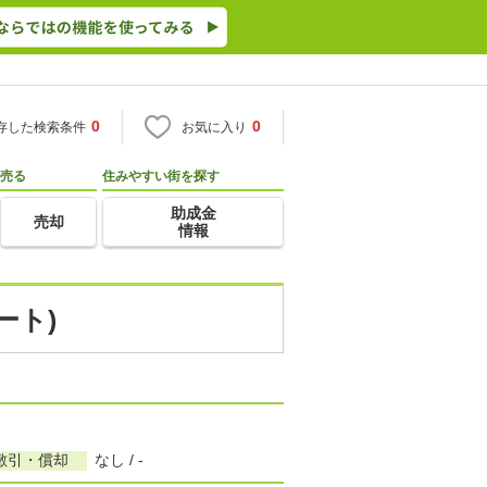
0
0
存した検索条件
お気に入り
売る
住みやすい街を探す
助成金
売却
情報
ート)
敷引・償却
なし / -