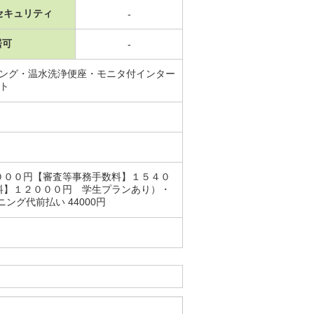
セキュリティ
-
居可
-
リング・温水洗浄便座・モニタ付インター
ット
０００円【審査等事務手数料】１５４０
料】１２０００円 学生プランあり）・
グ代前払い 44000円