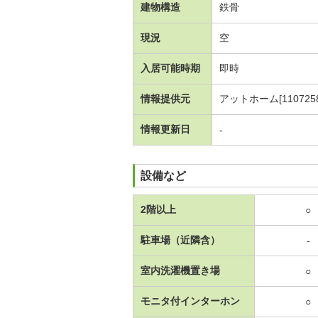
建物構造
鉄骨
現況
空
入居可能時期
即時
情報提供元
アットホーム[1107258
情報更新日
-
設備など
2階以上
○
駐車場（近隣含）
-
室内洗濯機置き場
○
モニタ付インターホン
○