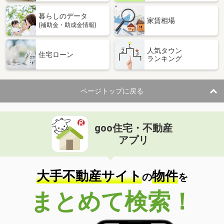
暮らしのデータ
家賃相場
(補助金・助成金情報)
人気タウン
住宅ローン
ランキング
ページトップに戻る
goo住宅・不動産
アプリ
大手不動産サイト
物件
の
を
まとめて検索！