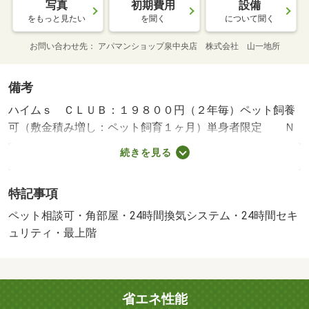
写真
初期費用
設備
をもっと見たい
を聞く
について聞く
お問い合わせ先
アパマンショップ泉中央店 株式会社 山一地所
備考
ハイムｓ ＣＬＵＢ：１９８００円（２年毎）ペット飼養
可（敷金積み増し：ペット飼育１ヶ月）単身者限定 Ｎ
Ｏ：９９６８４９１９・賃貸保証等：加入要（初回：月額
続きを見る
総支払額の５０％、毎月：月額総支払額の１．２％）・ご
自宅で物件見学・契約ＯＫ！初期費用はクレジットカード
特記事項
で分割払いも可能です★アパマンショップ泉中央店山一地
所へお気軽にお問い合わせください♪【０２２－３７３－１
ペット相談可・角部屋・24時間換気システム・24時間セキ
１１８】・バイク置場：なし・駐輪場：なし/退去時鍵交換
ュリティ・最上階
代（課税対象） 16500円/退去時クリーニング代（課税対
象） 44000円/ハイムｓ ＣＬＵＢ（課税対象） 19800円/
契約時エアコンクリーニング代（課税対象） 15400円
省エネ性能