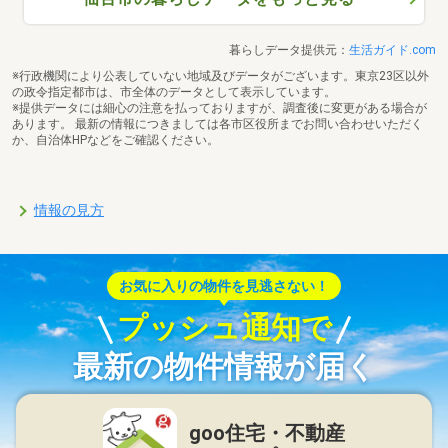
暮らしデータ提供元：
生活ガイド.com
※行政機関により公表していない地域及びデータがございます。東京23区以外
の政令指定都市は、市全体のデータとして表示しています。
※提供データには細心の注意を払っておりますが、調査後に変更がある場合が
あります。 最新の情報につきましては各市区役所までお問い合わせいただく
か、自治体HPなどをご確認ください。
情報の見方
お気に入りの物件を見逃さない！
プッシュ通知で
最新の物件情報が届く
goo住宅・不動産