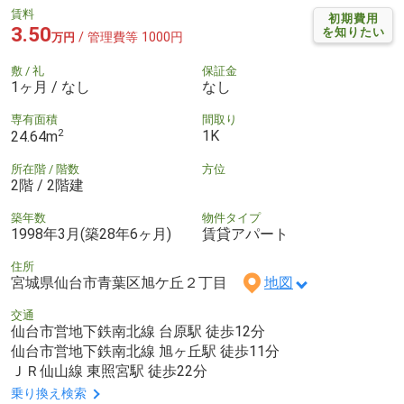
賃料
初期費用
3.50
を知りたい
/ 管理費等 1000円
万円
敷 / 礼
保証金
1ヶ月 / なし
なし
専有面積
間取り
2
1K
24.64m
所在階 / 階数
方位
2階 / 2階建
築年数
物件タイプ
1998年3月(築28年6ヶ月)
賃貸アパート
住所
宮城県仙台市青葉区旭ケ丘２丁目
地図
交通
仙台市営地下鉄南北線 台原駅 徒歩12分
仙台市営地下鉄南北線 旭ヶ丘駅 徒歩11分
ＪＲ仙山線 東照宮駅 徒歩22分
乗り換え検索