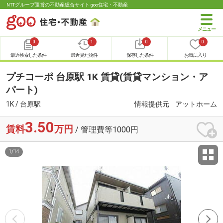
NTTグループ運営の不動産総合サイト goo住宅・不動産
0
1
0
0
最近検索した条件
最近見た物件
保存した条件
お気に入り
プチコーポ 台原駅 1K 賃貸(賃貸マンション・ア
パート)
1K / 台原駅
情報提供元
アットホーム
3.50
賃料
万円
/ 管理費等1000円
1
/
14