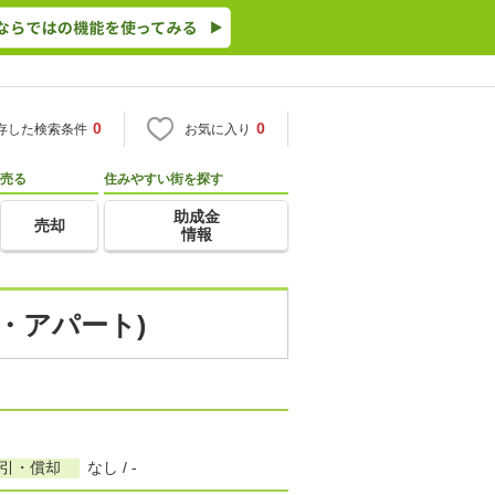
0
0
存した検索条件
お気に入り
売る
住みやすい街を探す
助成金
売却
情報
ン・アパート)
敷引・償却
なし / -