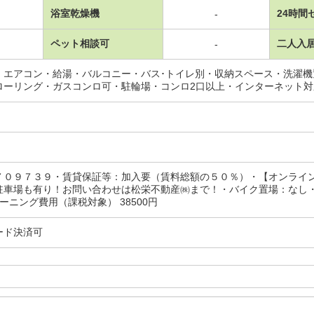
浴室乾燥機
24時間
-
ペット相談可
二人入
-
・エアコン・給湯・バルコニー・バス･トイレ別・収納スペース・洗濯
ローリング・ガスコンロ可・駐輪場・コンロ2口以上・インターネット
７０９７３９・賃貸保証等：加入要（賃料総額の５０％）・【オンライ
駐車場も有り！お問い合わせは松栄不動産㈱まで！・バイク置場：なし・
クリーニング費用（課税対象） 38500円
ード決済可