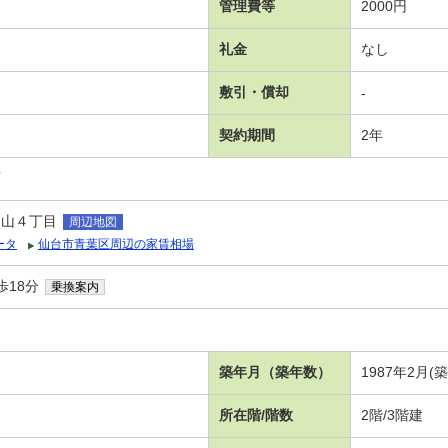
管理費等
2000円
礼金
なし
敷引・償却
-
契約期間
2年
可
中山４丁目
周辺地図
ータ
仙台市青葉区周辺の家賃相場
歩18分
乗換案内
築年月（築年数）
1987年2月(
所在階/階数
2階/3階建