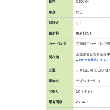
賃料
3.60万円
敷金
なし
保証金
なし
更新料
更新料なし
カード決済
初期費用カード決済
宮城県仙台市青葉区
所在地
仙台市青葉区の行政デ
交通
ＪＲ仙山線 北山駅 徒
建物名
ラズベリー中山
間取り
1K（洋９）
専有面積
25.54㎡