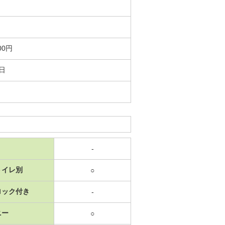
00円
4日
-
トイレ別
○
ロック付き
-
ニー
○