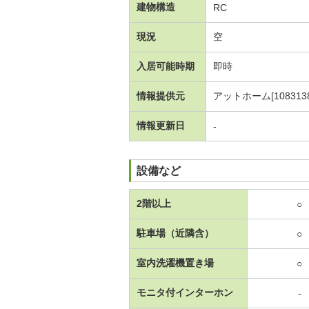
建物構造
RC
現況
空
入居可能時期
即時
情報提供元
アットホーム[1083138
情報更新日
-
設備など
2階以上
○
駐車場（近隣含）
○
室内洗濯機置き場
○
モニタ付インターホン
-