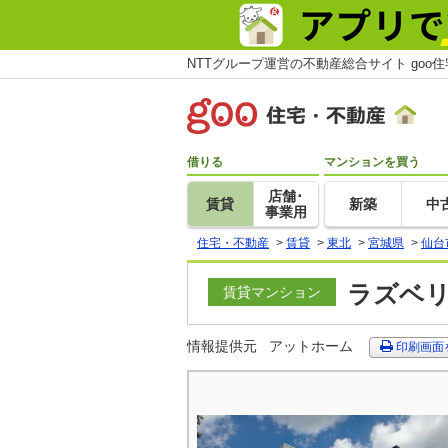
NTTグループ運営の不動産総合サイト goo
借りる
マンションを買う
店舗･
賃貸
新築
中
事業用
住宅・不動産
>
賃貸
>
東北
>
宮城県
>
仙台
ラズベリ
賃貸マンション
情報提供元
アットホーム
印刷画面