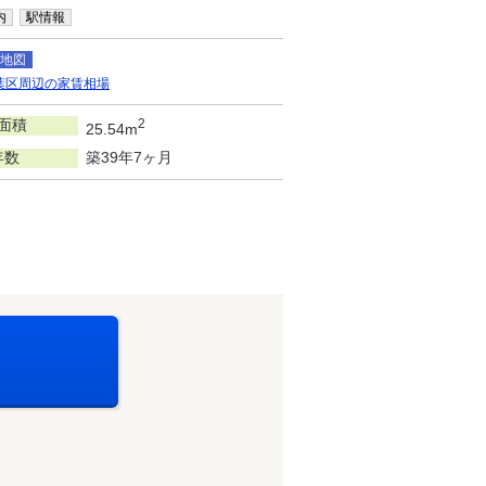
内
駅情報
地図
葉区周辺の家賃相場
面積
2
25.54m
年数
築39年7ヶ月