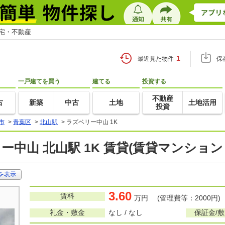
住宅・不動産
1
最近見た物件
保
一戸建てを買う
建てる
投資する
不動産
古
新築
中古
土地
土地活用
投資
市
>
青葉区
>
北山駅
>
ラズベリー中山 1K
ー中山 北山駅 1K 賃貸(賃貸マンショ
を表示
3.60
賃料
万円 (管理費等：2000円)
礼金・敷金
なし / なし
保証金/