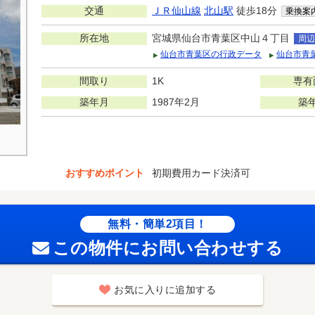
交通
ＪＲ仙山線
北山駅
徒歩18分
乗換案
所在地
宮城県仙台市青葉区中山４丁目
周辺
仙台市青葉区の行政データ
仙台市青
間取り
1K
専有
築年月
1987年2月
築
おすすめポイント
初期費用カード決済可
無料・簡単2項目！
この物件にお問い合わせする
お気に入りに追加する