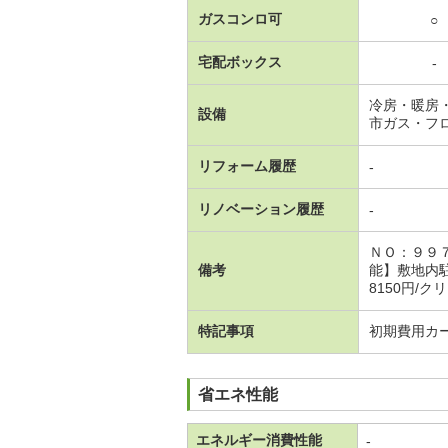
ガスコンロ可
○
宅配ボックス
-
冷房・暖房
設備
市ガス・フ
リフォーム履歴
-
リノベーション履歴
-
ＮＯ：９９
備考
能】敷地内
8150円/
特記事項
初期費用カ
省エネ性能
エネルギー消費性能
-