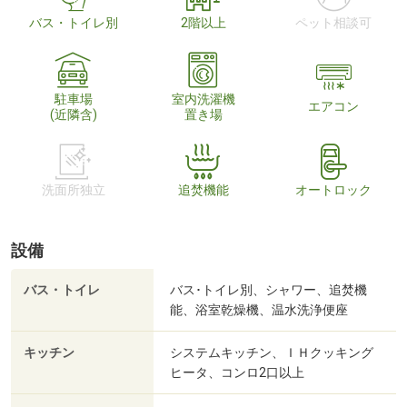
バス・トイレ別
2階以上
ペット相談可
駐車場
室内洗濯機
エアコン
(近隣含)
置き場
洗面所独立
追焚機能
オートロック
設備
バス・トイレ
バス･トイレ別、シャワー、追焚機
能、浴室乾燥機、温水洗浄便座
キッチン
システムキッチン、ＩＨクッキング
ヒータ、コンロ2口以上