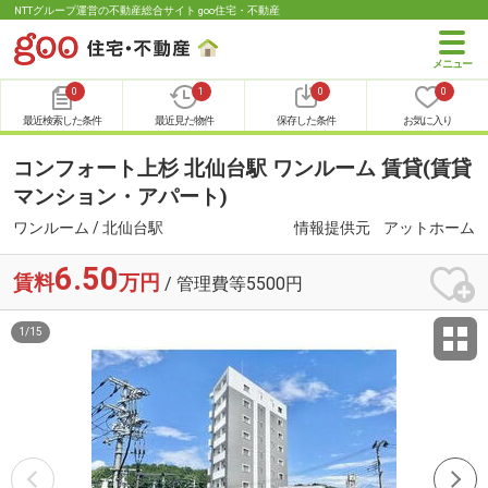
NTTグループ運営の不動産総合サイト goo住宅・不動産
0
1
0
0
最近検索した条件
最近見た物件
保存した条件
お気に入り
コンフォート上杉 北仙台駅 ワンルーム 賃貸(賃貸
マンション・アパート)
ワンルーム / 北仙台駅
情報提供元
アットホーム
6.50
賃料
万円
/ 管理費等5500円
1
/
15