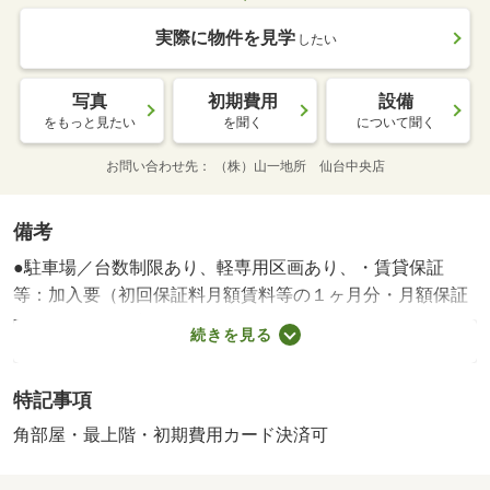
実際に物件を見学
したい
写真
初期費用
設備
をもっと見たい
を聞く
について聞く
お問い合わせ先
（株）山一地所 仙台中央店
備考
●駐車場／台数制限あり、軽専用区画あり、・賃貸保証
等：加入要（初回保証料月額賃料等の１ヶ月分・月額保証
料３５０円・更新保証料１０，０００円／１年）・維持費
続きを見る
等：ＯＮＥパッケージ２，４２０円／月・■コンビニまで
徒歩３分、スーパーや銀行も徒歩６分と、生活利便施設が
特記事項
身近に揃う便利な住環境。地下鉄南北線＋ＪＲの２沿線利
用可能です■ネットＷｉ－Ｆｉ月額無料■オートロック、防
角部屋・最上階・初期費用カード決済可
犯カメラ、宅配ボックス完備！/鍵交換代 24200円/クリー
ニング代 33000円/駐車場契約費 13200円/駐車場紹介