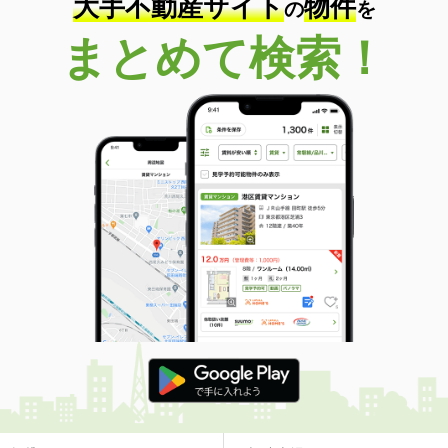
大手不動産サイト
物件
の
を
まとめて検索！