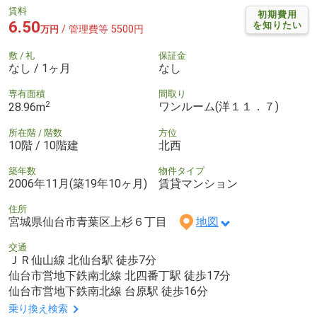
賃料
初期費用
6.50
を知りたい
/ 管理費等 5500円
万円
敷 / 礼
保証金
なし / 1ヶ月
なし
専有面積
間取り
2
ワンルーム(洋１１．７)
28.96m
所在階 / 階数
方位
10階 / 10階建
北西
築年数
物件タイプ
2006年11月(築19年10ヶ月)
賃貸マンション
住所
宮城県仙台市青葉区上杉６丁目
地図
交通
ＪＲ仙山線 北仙台駅 徒歩7分
仙台市営地下鉄南北線 北四番丁駅 徒歩17分
仙台市営地下鉄南北線 台原駅 徒歩16分
乗り換え検索