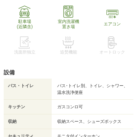
駐車場
室内洗濯機
エアコン
(近隣含)
置き場
洗面所独立
追焚機能
オートロック
設備
バス・トイレ
バス･トイレ別、トイレ、シャワー、
温水洗浄便座
キッチン
ガスコンロ可
収納
収納スペース、シューズボックス
セキュリティ
モニタ付インターホン