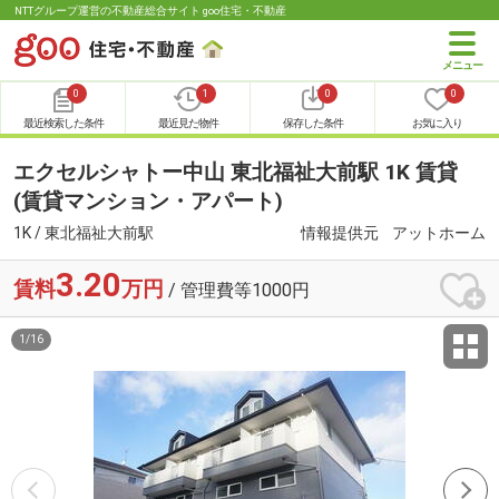
NTTグループ運営の不動産総合サイト goo住宅・不動産
0
1
0
0
最近検索した条件
最近見た物件
保存した条件
お気に入り
エクセルシャトー中山 東北福祉大前駅 1K 賃貸
(賃貸マンション・アパート)
1K / 東北福祉大前駅
情報提供元
アットホーム
3.20
賃料
万円
/ 管理費等1000円
1
/
16