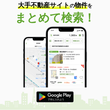
大手不動産サイト
物件
の
を
まとめて検索！