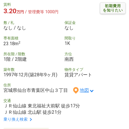
賃料
初期費用
3.20
を知りたい
/ 管理費等 1000円
万円
敷 / 礼
保証金
なし / なし
なし
専有面積
間取り
2
1K
23.18m
所在階 / 階数
方位
1階 / 2階建
南西
築年数
物件タイプ
1997年12月(築28年9ヶ月)
賃貸アパート
住所
宮城県仙台市青葉区中山３丁目
地図
交通
ＪＲ仙山線 東北福祉大前駅 徒歩17分
ＪＲ仙山線 北山駅 徒歩21分
乗り換え検索