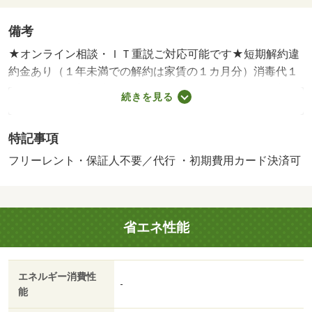
備考
★オンライン相談・ＩＴ重説ご対応可能です★短期解約違
約金あり（１年未満での解約は家賃の１カ月分）消毒代１
８９２０円（入居時）クリーニング代５５０００円（入居
続きを見る
時）保証会社利用必須・賃貸保証等：加入要（初回保証
料：月額請求額の３０％ 継続保証料：１０，０００円／
特記事項
１年毎）・鍵交換代：あり２４，２００円～・維持費等：
Ｎサポート９９０円／月・フリーレントあり：１ヶ月（短
フリーレント・保証人不要／代行 ・初期費用カード決済可
期解約違約金あり（１年未満での解約は家賃の２カ月分、
２年未満の解約は家賃１ヵ月分））・他交通手段：ＪＲ仙
山線北仙台駅バス１６分中山不動尊前停停歩７分・◆ハウ
省エネ性能
スメイト直営店での申込に限り契約金３万円パック実施中
◆◆仙山線『東北福祉大前』駅徒歩１７分◆日当たりの良
い南西向き！ロフト付きです◆バストイレ別！便利な収納
エネルギー消費性
とエアコン付き◆・仲介手数料：３５，２００円
-
能