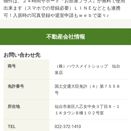
物件は、２４時間サポート『お部屋プラス』が無料で使用
出来ます（スマホでの登録必要）ＬＩＮＥなどとも連携
可！入居時の写真登録や退室申請もｗｅｂで楽々♪
不動産会社情報
お問い合わせ先
商号
（株）ハウスメイトショップ 仙台
泉店
免許番号
国土交通大臣免許（４）第７５５８
号
所在地
仙台市泉区八乙女中央３丁目８－１
１ＫタウンＢ棟１０２号室
TEL
022-372-1410