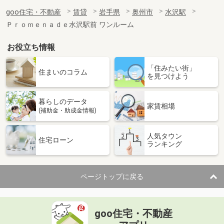
goo住宅・不動産
賃貸
岩手県
奥州市
水沢駅
Ｐｒｏｍｅｎａｄｅ水沢駅前 ワンルーム
お役立ち情報
「住みたい街」
住まいのコラム
を見つけよう
暮らしのデータ
家賃相場
(補助金・助成金情報)
人気タウン
住宅ローン
ランキング
ページトップに戻る
goo住宅・不動産