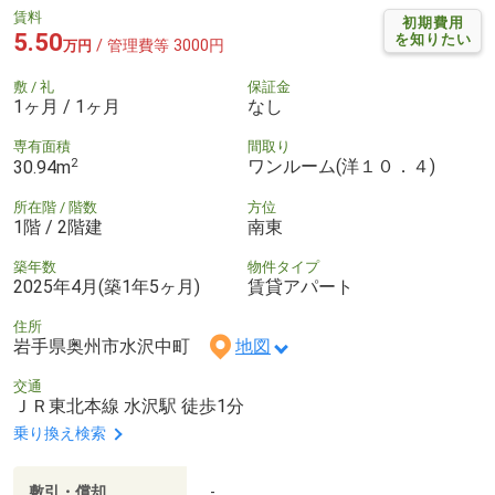
賃料
初期費用
5.50
を知りたい
/ 管理費等 3000円
万円
敷 / 礼
保証金
1ヶ月 / 1ヶ月
なし
専有面積
間取り
2
ワンルーム(洋１０．４)
30.94m
所在階 / 階数
方位
1階 / 2階建
南東
築年数
物件タイプ
2025年4月(築1年5ヶ月)
賃貸アパート
住所
岩手県奥州市水沢中町
地図
交通
ＪＲ東北本線 水沢駅 徒歩1分
乗り換え検索
敷引・償却
-