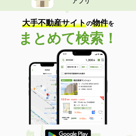
アプリ
大手不動産サイト
物件
の
を
まとめて検索！