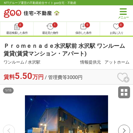
NTTグループ運営の不動産総合サイト goo住宅・不動産
0
1
0
0
最近検索した条件
最近見た物件
保存した条件
お気に入り
Ｐｒｏｍｅｎａｄｅ水沢駅前 水沢駅 ワンルーム
賃貸(賃貸マンション・アパート)
ワンルーム / 水沢駅
情報提供元
アットホーム
5.50
賃料
万円
/ 管理費等3000円
1
/
15