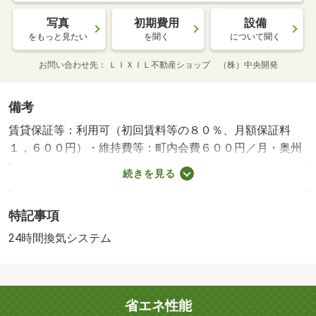
写真
初期費用
設備
をもっと見たい
を聞く
について聞く
お問い合わせ先
ＬＩＸＩＬ不動産ショップ （株）中央開発
備考
賃貸保証等：利用可（初回賃料等の８０％、月額保証料
１，６００円）・維持費等：町内会費６００円／月・奥州
市水沢中町に位置するダウンライトでオシャレな１Ｒアパ
続きを見る
ート！メールでのお問い合わせは電話番号を入れて頂くと
スムーズです♪ビルトインコンロ２口付となっております！
特記事項
インターネット無料付！（喫煙者様不可）・バイク置場：
なし・駐輪場：なし・未入居物件・仲介手数料：６０，５
24時間換気システム
００円/火災保険料（２年） 18000円/賃貸保証委託
料 46400円/抗菌・消臭代 16500円/防災２点パック 11000
円/安心サポート料 22000円
省エネ性能