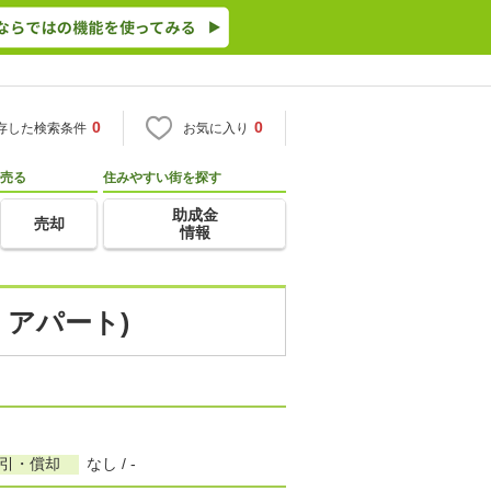
0
0
存した検索条件
お気に入り
売る
住みやすい街を探す
助成金
売却
情報
・アパート)
敷引・償却
なし / -