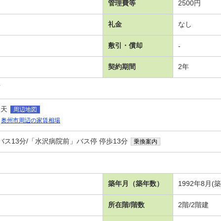
管理費等
2500円
礼金
なし
敷引・償却
-
契約期間
2年
可
聖天
周辺地図
奥州市周辺の家賃相場
バス13分/「水沢病院前」バス停 停歩13分
乗換案内
築年月（築年数）
1992年8月(
所在階/階数
2階/2階建