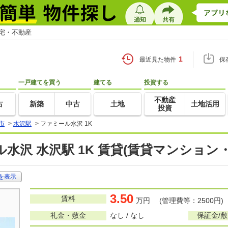
住宅・不動産
1
最近見た物件
保
一戸建てを買う
建てる
投資する
不動産
古
新築
中古
土地
土地活用
投資
市
>
水沢駅
>
ファミール水沢 1K
水沢 水沢駅 1K 賃貸(賃貸マンション
を表示
3.50
賃料
万円 (管理費等：2500円)
礼金・敷金
なし / なし
保証金/