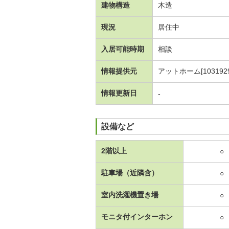
建物構造
木造
現況
居住中
入居可能時期
相談
情報提供元
アットホーム[1031929
情報更新日
-
設備など
2階以上
○
駐車場（近隣含）
○
室内洗濯機置き場
○
モニタ付インターホン
○