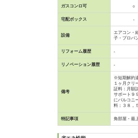
ガスコンロ可
○
宅配ボックス
-
エアコン・
設備
子・プロパ
リフォーム履歴
-
リノベーション履歴
-
※短期解約
１ヶ月クリ
証料：月額
備考
サポート９
にバルコニ
料：３８，
特記事項
角部屋・最