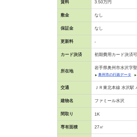
賃料
3.50万円
敷金
なし
保証金
なし
更新料
-
カード決済
初期費用カード決済
岩手県奥州市水沢字
所在地
奥州市の行政データ
交通
ＪＲ東北本線 水沢駅 
建物名
ファミール水沢
間取り
1K
専有面積
27㎡