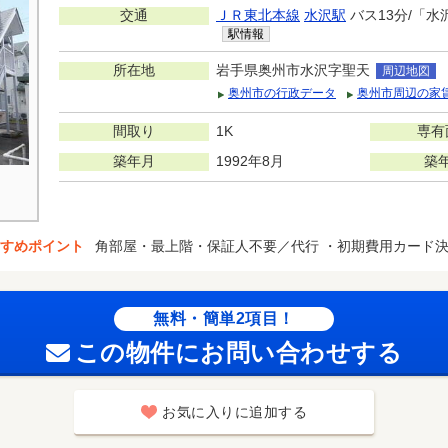
交通
ＪＲ東北本線
水沢駅
バス13分/「水
駅情報
所在地
岩手県奥州市水沢字聖天
周辺地図
奥州市の行政データ
奥州市周辺の家
間取り
1K
専有
築年月
1992年8月
築
すめポイント
角部屋・最上階・保証人不要／代行 ・初期費用カード
無料・簡単2項目！
この物件にお問い合わせする
お気に入りに追加する