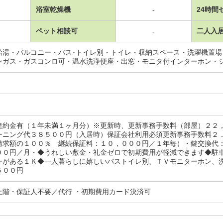
浴室乾燥機
24時間
-
ペット相談可
二人入
-
給湯・バルコニー・バス･トイレ別・トイレ・収納スペース・洗濯機置
ンガス・ガスコンロ可・温水洗浄便座・出窓・モニタ付インターホン・
違約金有（１年未満１ヶ月分）※更新時、更新事務手数料（部屋）２２
ーニング代３８５００円（入居時）保証会社利用必須更新事務手数料２
請求額の１００％ 継続保証料：１０，０００円／１年毎）・鍵交換代
９０円／月・◆うれしい敷金・礼金ゼロで初期費用が軽減できます◆駐
ーがある１Ｋ◆一人暮らしに嬉しいバストイレ別、ＴＶモニターホン、
５００円
上階・保証人不要／代行 ・初期費用カード決済可