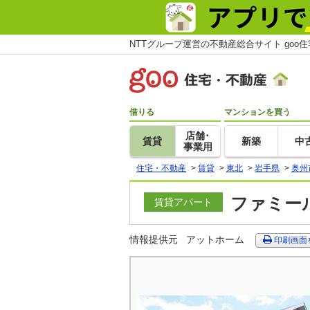
NTTグループ運営の不動産総合サイト goo
借りる
マンションを買う
店舗･
賃貸
新築
中
事業用
住宅・不動産
>
賃貸
>
東北
>
岩手県
>
奥州
ファミール
賃貸アパート
情報提供元
アットホーム
印刷画面