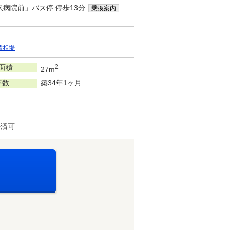
沢病院前」バス停 停歩13分
乗換案内
賃相場
面積
2
27m
年数
築34年1ヶ月
決済可