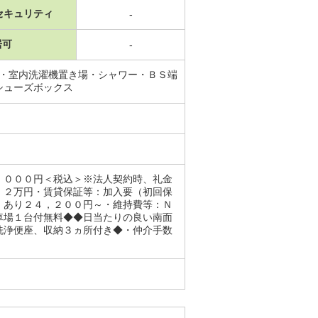
セキュリティ
-
居可
-
場・室内洗濯機置き場・シャワー・ＢＳ端
シューズボックス
，０００円＜税込＞※法人契約時、礼金
．２万円・賃貸保証等：加入要（初回保
：あり２４，２００円～・維持費等：Ｎ
車場１台付無料◆◆日当たりの良い南面
洗浄便座、収納３ヵ所付き◆・仲介手数