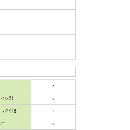
日
○
トイレ別
○
ロック付き
-
ニー
○