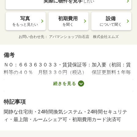
実際に物件を見学
したい
写真
初期費用
設備
をもっと見たい
を聞く
について聞く
お問い合わせ先
アパマンショップ白石店 株式会社エムズ
備考
ＮＯ：６６３６３０３３・賃貸保証等：加入要（初回：賃
料等の４０％ 月額３３０円（税込） 保証更新料１年毎
１００００円）・【他社サイトの気になる物件も全て紹介
続きを見る
可能です】☆物件数地域ＮＯ１『アパマンショップ』☆ネ
ット無料・都市ガス・新着情報！未公開の注目物件も多数
特記事項
ございます♪まずはメールにて最新空室状況をお問合せ下さ
い♪・バイク置場：なし・駐輪場：有/エアコン清掃費用
閑静な住宅街・24時間換気システム・24時間セキュリテ
（課税対象） 22000円/安心入居サポート （課税対
ィ・最上階・ルームシェア可・初期費用カード決済可
象） 16500円/抗菌施工代（課税対象） 13200円/水廻消毒
料（課税対象） 33000円