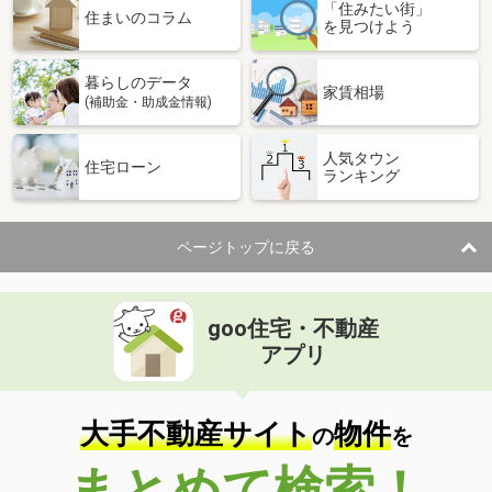
「住みたい街」
住まいのコラム
を見つけよう
暮らしのデータ
家賃相場
(補助金・助成金情報)
人気タウン
住宅ローン
ランキング
ページトップに戻る
goo住宅・不動産
アプリ
大手不動産サイト
物件
の
を
まとめて検索！