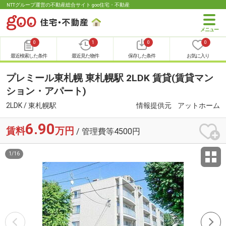
NTTグループ運営の不動産総合サイト goo住宅・不動産
0
1
0
0
最近検索した条件
最近見た物件
保存した条件
お気に入り
プレミール東札幌 東札幌駅 2LDK 賃貸(賃貸マン
ション・アパート)
2LDK / 東札幌駅
情報提供元
アットホーム
6.90
賃料
万円
/ 管理費等4500円
1
/
16