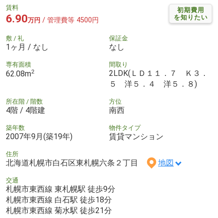
賃料
初期費用
6.90
を知りたい
/ 管理費等 4500円
万円
敷 / 礼
保証金
1ヶ月 / なし
なし
専有面積
間取り
2
2LDK(ＬＤ１１．７ Ｋ３．
62.08m
５ 洋５．４ 洋５．８)
所在階 / 階数
方位
4階 / 4階建
南西
築年数
物件タイプ
2007年9月(築19年)
賃貸マンション
住所
北海道札幌市白石区東札幌六条２丁目
地図
交通
札幌市東西線 東札幌駅 徒歩9分
札幌市東西線 白石駅 徒歩18分
札幌市東西線 菊水駅 徒歩21分