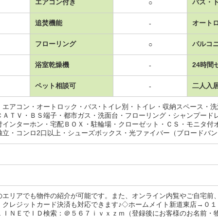
エアコン付き
バス・
○
追焚機能
オート
-
フローリング
バルコ
○
浴室乾燥機
24時間
-
ペット相談可
二人入
-
・エアコン・オートロック・バス･トイレ別・トイレ・収納スペース・
ＣＡＴＶ・ＢＳ端子・都市ガス・洗面台・フローリング・シャンプード
付インターホン・宅配ＢＯＸ・駐輪場・クローゼット・ＣＳ・モニタ付
独立・コンロ2口以上・シューズボックス・光ファイバー（ブロードバ
のエリアでも物件の紹介が可能です。また、オンライン内覧やご自宅前
・クレジットカード決済も対応できます♪◇ホームメイト新道東店→０
ＬＩＮＥでＩＤ検索：＠５６７ｉｖｘｚｍ（登録後にお客様のお名前・