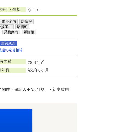
/敷引・償却
なし / -
乗換案内
駅情報
乗換案内
駅情報
分
乗換案内
駅情報
周辺地図
周辺の家賃相場
有面積
2
29.37m
築年数
築5年8ヶ月
ズ物件・保証人不要／代行 ・初期費用