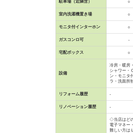
駐車場（近隣含）
○
室内洗濯機置き場
○
モニタ付インターホン
○
ガスコンロ可
-
宅配ボックス
○
冷房・暖房
シャワー・
設備
ン・モニタ
ラ・洗面所
リフォーム履歴
-
リノベーション履歴
-
◇当店はど
電子マネー
難しい方は