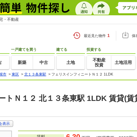
住宅・不動産
1
最近見た物件
保
一戸建てを買う
建てる
投資する
不動産
古
新築
中古
土地
土地活用
投資
幌市
>
東区
>
北１３条東駅
>
フェリスインフィニートＮ１２ 1LDK
トＮ１２ 北１３条東駅 1LDK 賃貸(
を表示
6.30
賃料