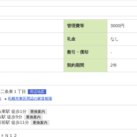
管理費等
3000円
礼金
なし
敷引・償却
-
契約期間
2年
可
十二条東１丁目
周辺地図
タ
札幌市東区周辺の家賃相場
東駅 徒歩1分
乗換案内
駅 徒歩9分
乗換案内
前駅 徒歩11分
乗換案内
ートＮ１２