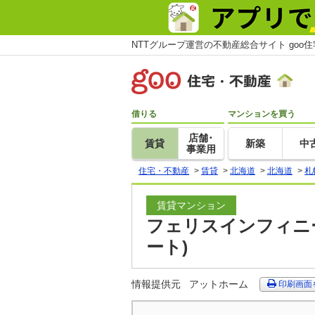
NTTグループ運営の不動産総合サイト goo
借りる
マンションを買う
店舗･
賃貸
新築
中
事業用
住宅・不動産
>
賃貸
>
北海道
>
北海道
>
札
賃貸マンション
フェリスインフィニー
ート)
情報提供元
アットホーム
印刷画面