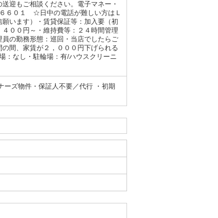
の送迎もご相談ください。電子マネー・
－６６０１ ☆日中の電話が難しい方はＬ
信願います）・賃貸保証等：加入要（初
，４００円～・維持費等：２４時間管理
理員の勤務形態：巡回・当店でしたらご
間の間、家賃が２，０００円下げられる
場：なし・駐輪場：有/ハウスクリーニ
ナーズ物件・保証人不要／代行 ・初期