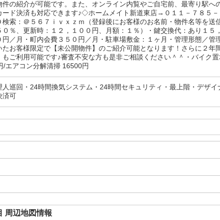
物件の紹介が可能です。また、オンライン内覧やご自宅前、最寄り駅へ
カード決済も対応できます♪◇ホームメイト新道東店→０１１－７８５
Ｄ検索：＠５６７ｉｖｘｚｍ（登録後にお客様のお名前・物件名等を送
５０％、更新時：１２，１００円、月額：１％）・鍵交換代：あり１５
０円／月・町内会費３５０円／月・駐車場敷金：１ヶ月・管理形態／管
いたお客様限定で【未公開物件】のご紹介可能となります！さらに２年
】もご利用可能です♪審査不安な方も是非ご相談ください＾＾・バイク置
0円/エアコン分解清掃 16500円
理人巡回・24時間換気システム・24時間セキュリティ・最上階・デザイ
決済可
 周辺地図情報