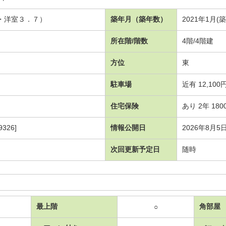
９・洋室３．７）
築年月（築年数）
2021年1月(
所在階/階数
4階/4階建
方位
東
駐車場
近有 12,100
住宅保険
あり 2年 180
326]
情報公開日
2026年8月5
次回更新予定日
随時
最上階
角部屋
○