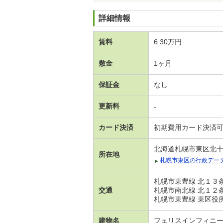
詳細情報
賃料
6.30万円
敷金
1ヶ月
保証金
なし
更新料
-
カード決済
初期費用カード決済
北海道札幌市東区北
所在地
札幌市東区の行政デー
札幌市東豊線 北１３条
交通
札幌市南北線 北１２条
札幌市東豊線 東区役所
建物名
フェリスインフィニ