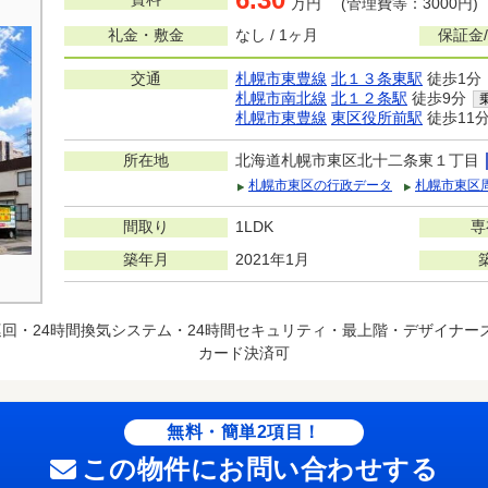
万円 (管理費等：3000円)
礼金・敷金
なし / 1ヶ月
保証金
交通
札幌市東豊線
北１３条東駅
徒歩1分
札幌市南北線
北１２条駅
徒歩9分
札幌市東豊線
東区役所前駅
徒歩11
所在地
北海道札幌市東区北十二条東１丁目
札幌市東区の行政データ
札幌市東区
間取り
1LDK
専
築年月
2021年1月
回・24時間換気システム・24時間セキュリティ・最上階・デザイナー
カード決済可
無料・簡単2項目！
この物件にお問い合わせする