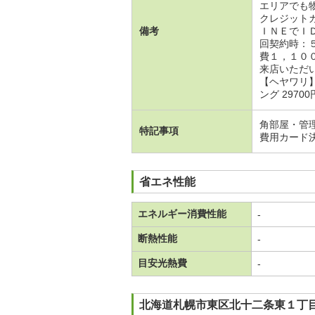
エリアでも
クレジット
備考
ＩＮＥでＩ
回契約時：
費１，１０
来店いただ
【ヘヤワリ
ング 2970
角部屋・管
特記事項
費用カード
省エネ性能
エネルギー消費性能
-
断熱性能
-
目安光熱費
-
北海道札幌市東区北十二条東１丁目