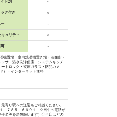
トイレ別
○
ロック付き
○
ニー
-
セキュリティ
○
居可
-
洗濯機置場・室内洗濯機置き場・洗面所・
レッサ・温水洗浄便座・システムキッチ
オートロック・複層ガラス・防犯カメ
ンド）・インターネット無料
、最寄り駅への送迎もご相談ください。
１１－７８５－６６０１ ☆日中の電話が
物件名等を送信願います）◇当店はどの