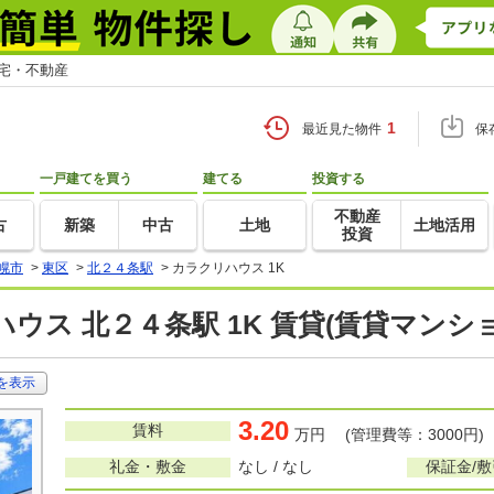
住宅・不動産
1
最近見た物件
保
一戸建てを買う
建てる
投資する
不動産
古
新築
中古
土地
土地活用
投資
幌市
>
東区
>
北２４条駅
>
カラクリハウス 1K
ウス 北２４条駅 1K 賃貸(賃貸マンシ
を表示
3.20
賃料
万円 (管理費等：3000円)
礼金・敷金
なし / なし
保証金/