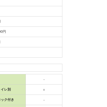
円
00円
日
-
トイレ別
○
ロック付き
-