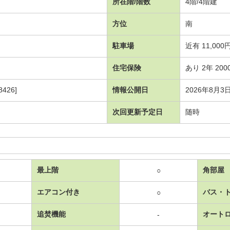
所在階/階数
4階/4階建
方位
南
駐車場
近有 11,000
住宅保険
あり 2年 200
426]
情報公開日
2026年8月3
次回更新予定日
随時
最上階
角部屋
○
エアコン付き
バス・
○
追焚機能
オート
-