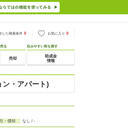
0
0
存した検索条件
お気に入り
売る
住みやすい街を探す
助成金
売却
情報
ョン・アパート)
敷引・償却
なし / -