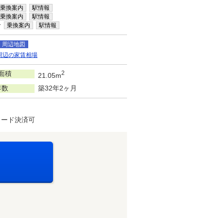
乗換案内
駅情報
乗換案内
駅情報
分
乗換案内
駅情報
周辺地図
周辺の家賃相場
面積
2
21.05m
年数
築32年2ヶ月
カード決済可