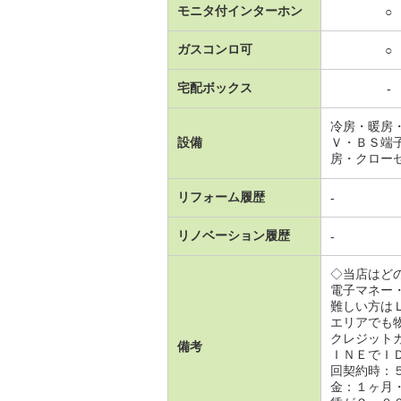
モニタ付インターホン
○
ガスコンロ可
○
宅配ボックス
-
冷房・暖房
設備
Ｖ・ＢＳ端
房・クロー
リフォーム履歴
-
リノベーション履歴
-
◇当店はど
電子マネー
難しい方は
エリアでも
クレジット
備考
ＩＮＥでＩ
回契約時：
金：１ヶ月