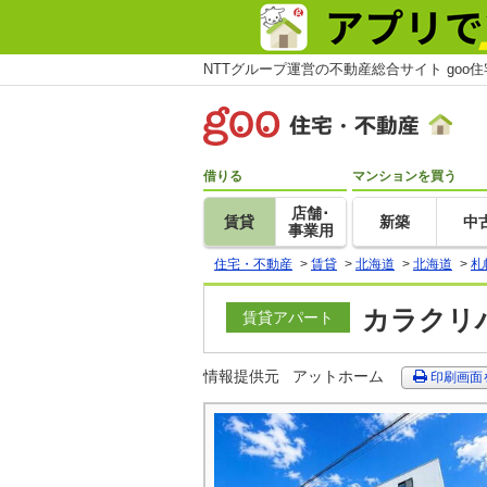
NTTグループ運営の不動産総合サイト goo
借りる
マンションを買う
店舗･
賃貸
新築
中
事業用
住宅・不動産
>
賃貸
>
北海道
>
北海道
>
札
カラクリハ
賃貸アパート
情報提供元
アットホーム
印刷画面