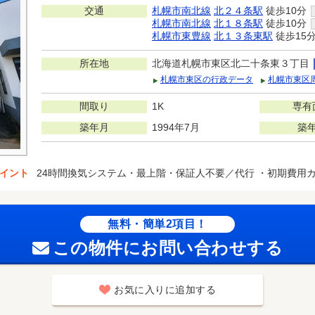
交通
札幌市南北線
北２４条駅
徒歩10分
札幌市南北線
北１８条駅
徒歩10分
札幌市東豊線
北１３条東駅
徒歩15
所在地
北海道札幌市東区北二十条東３丁目
札幌市東区の行政データ
札幌市東区
間取り
1K
専有
築年月
1994年7月
築
イント
24時間換気システム・最上階・保証人不要／代行 ・初期費用
無料・簡単2項目！
この物件にお問い合わせする
お気に入りに追加する