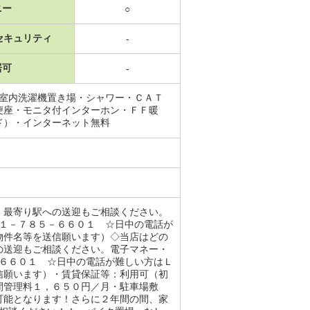
ニー
○
セキュリティ
-
居可
-
・室内洗濯機置き場・シャワー・ＣＡＴ
便座・モニタ付インターホン・ＦＦ暖
ド）・インターネット無料
、最寄り駅への送迎もご相談ください。
１１－７８５－６６０１ ☆日中の電話が
物件名等を送信願います）◇当店はどの
の送迎もご相談ください。電子マネー・
－６６０１ ☆日中の電話が難しい方はＬ
信願います）・賃貸保証等：利用可（初
間管理料１，６５０円／月・駐車場敷
可能となります！さらに２年間の間、家