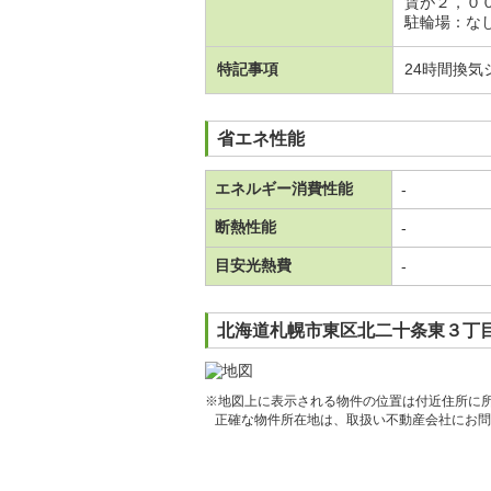
賃が２，０
駐輪場：なし
特記事項
24時間換
省エネ性能
エネルギー消費性能
-
断熱性能
-
目安光熱費
-
北海道札幌市東区北二十条東３丁目
※地図上に表示される物件の位置は付近住所に
正確な物件所在地は、取扱い不動産会社にお問