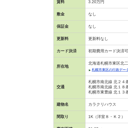
賃料
3.20万円
敷金
なし
保証金
なし
更新料
更新料なし
カード決済
初期費用カード決済
北海道札幌市東区北
所在地
札幌市東区の行政デー
札幌市南北線 北２４条
交通
札幌市南北線 北１８条
札幌市東豊線 北１３条
建物名
カラクリハウス
間取り
1K（洋室８・Ｋ２）