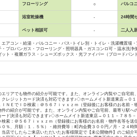
フローリング
バルコ
○
浴室乾燥機
24時間
-
ペット相談可
二人入
-
・エアコン・給湯・バルコニー・バス･トイレ別・トイレ・洗濯機置場
子・プロパンガス・フローリング・照明器具・ガスコンロ可・温水洗浄
ゼット・複層ガラス・シューズボックス・光ファイバー（ブロードバン
のエリアでも物件の紹介が可能です。また、オンライン内覧やご自宅前
・クレジットカード決済も対応できます♪◇ホームメイト新道東店→０
ＬＩＮＥでＩＤ検索：＠５６７ｉｖｘｚｍ（登録後にお客様のお名前・
物件の紹介が可能です。また、オンライン内覧やご自宅前、最寄り駅へ
カード決済も対応できます♪◇ホームメイト新道東店→０１１－７８５
Ｄ検索：＠５６７ｉｖｘｚｍ（登録後にお客様のお名前・物件名等を送
５０％、月額：１．５％）・維持費等：町内会費３００円／月・２４時
・当店でしたらご来店いただいたお客様限定で【未公開物件】のご紹介