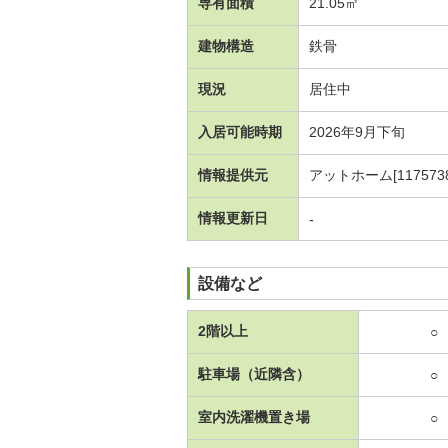
専有面積
21.05㎡
建物構造
鉄骨
現況
居住中
入居可能時期
2026年9月下旬
情報提供元
アットホーム[1175738
情報更新日
-
設備など
2階以上
○
駐車場（近隣含）
○
室内洗濯機置き場
○