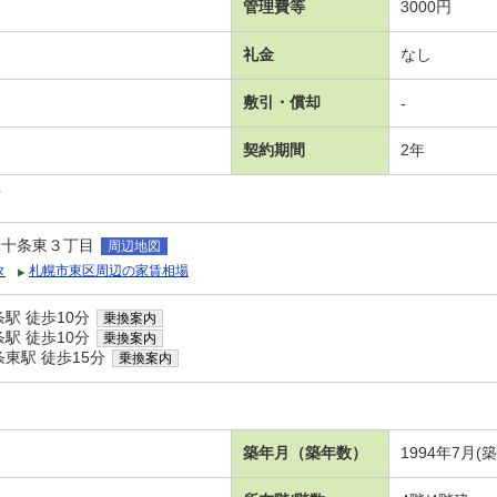
管理費等
3000円
礼金
なし
敷引・償却
-
契約期間
2年
可
二十条東３丁目
周辺地図
タ
札幌市東区周辺の家賃相場
駅 徒歩10分
乗換案内
駅 徒歩10分
乗換案内
東駅 徒歩15分
乗換案内
築年月（築年数）
1994年7月(