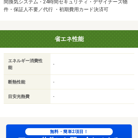
新時：１０，０００円、月額：３３０円、全保連・Ｃａｓ
間換気システム・24時間セキュリティ・デザイナーズ物
ａ・オリコ他利用可）・鍵交換代：あり１１，０００円
件・保証人不要／代行 ・初期費用カード決済可
～・維持費等：２４時間管理費１，０００円／月・町内会
費３００円／月・駐車場敷金：１ヶ月・管理形態／管理員
の勤務形態：巡回・当店でしたらご来店いただいたお客様
省エネ性能
限定で【未公開物件】のご紹介可能となります！さらに２
年間の間、家賃が２，０００円下げられる【ヘヤワリ】も
ご利用可能です♪審査不安な方も是非ご相談ください＾＾・
エネルギー消費性
バイク置場：なし・駐輪場：有/退去時ペット消臭料（飼育
-
能
の場合） 22000円/ハウスクリーニング 27500円
断熱性能
-
目安光熱費
-
無料・簡単2項目！