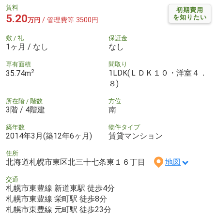
賃料
初期費用
5.20
を知りたい
/ 管理費等 3500円
万円
敷 / 礼
保証金
1ヶ月 / なし
なし
専有面積
間取り
2
1LDK(ＬＤＫ１０・洋室４．
35.74m
８)
所在階 / 階数
方位
3階 / 4階建
南
築年数
物件タイプ
2014年3月(築12年6ヶ月)
賃貸マンション
住所
北海道札幌市東区北三十七条東１６丁目
地図
交通
札幌市東豊線 新道東駅 徒歩4分
札幌市東豊線 栄町駅 徒歩8分
札幌市東豊線 元町駅 徒歩23分