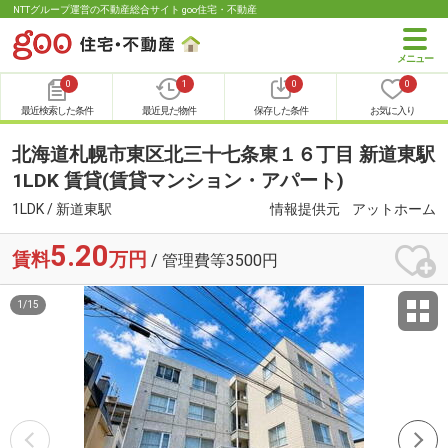
NTTグループ運営の不動産総合サイト goo住宅・不動産
0
1
0
0
最近検索した条件
最近見た物件
保存した条件
お気に入り
北海道札幌市東区北三十七条東１６丁目 新道東駅
1LDK 賃貸(賃貸マンション・アパート)
1LDK / 新道東駅
情報提供元
アットホーム
5.20
賃料
万円
/ 管理費等3500円
1
/
15