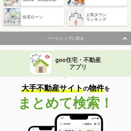
人気タウン
住宅ローン
ランキング
ページトップに戻る
goo住宅・不動産
アプリ
大手不動産サイト
物件
の
を
まとめて検索！