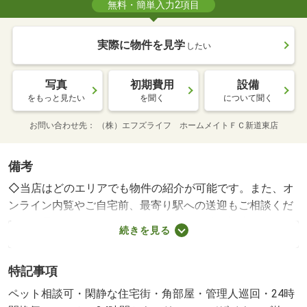
無料・簡単入力2項目
実際に物件を見学
したい
写真
初期費用
設備
をもっと見たい
を聞く
について聞く
お問い合わせ先
（株）エフズライフ ホームメイトＦＣ新道東店
備考
◇当店はどのエリアでも物件の紹介が可能です。また、オ
ンライン内覧やご自宅前、最寄り駅への送迎もご相談くだ
さい。電子マネー・クレジットカード決済も対応できます
続きを見る
♪◇ホームメイト新道東店→０１１－７８５－６６０１
☆日中の電話が難しい方はＬＩＮＥでＩＤ検索：＠５６７
特記事項
ｉｖｘｚｍ（登録後にお客様のお名前・物件名等を送信願
います）・賃貸保証等：加入要（初回契約時：５０％、更
ペット相談可・閑静な住宅街・角部屋・管理人巡回・24時