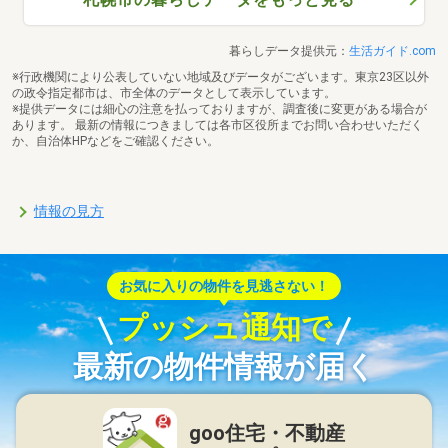
暮らしデータ提供元：
生活ガイド.com
※行政機関により公表していない地域及びデータがございます。東京23区以外
の政令指定都市は、市全体のデータとして表示しています。
※提供データには細心の注意を払っておりますが、調査後に変更がある場合が
あります。 最新の情報につきましては各市区役所までお問い合わせいただく
か、自治体HPなどをご確認ください。
情報の見方
お気に入りの物件を見逃さない！
プッシュ通知で
最新の物件情報が届く
goo住宅・不動産