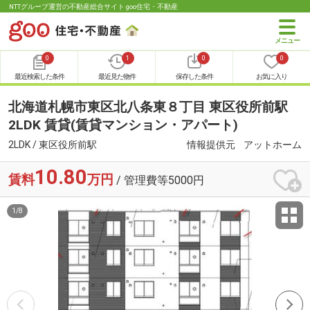
NTTグループ運営の不動産総合サイト goo住宅・不動産
0
1
0
0
最近検索した条件
最近見た物件
保存した条件
お気に入り
北海道札幌市東区北八条東８丁目 東区役所前駅
2LDK 賃貸(賃貸マンション・アパート)
2LDK / 東区役所前駅
情報提供元
アットホーム
10.80
賃料
万円
/ 管理費等5000円
1
/
8