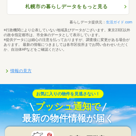
札幌市の暮らしデータをもっと見る
暮らしデータ提供元：
生活ガイド.com
※行政機関により公表していない地域及びデータがございます。東京23区以外
の政令指定都市は、市全体のデータとして表示しています。
※提供データには細心の注意を払っておりますが、調査後に変更がある場合が
あります。 最新の情報につきましては各市区役所までお問い合わせいただく
か、自治体HPなどをご確認ください。
情報の見方
お気に入りの物件を見逃さない！
プッシュ通知で
最新の物件情報が届く