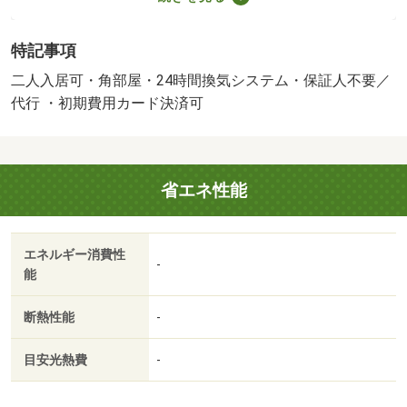
お待ちしております。・賃貸保証等：加入要（初回契約
時：５０％、更新時：１．５％）・「来店不要のオンライ
特記事項
ン内見サービス始めました」当社は「総合仲介」と言う形
で営業しておりますので他社様の掲載物件も全てご紹介可
二人入居可・角部屋・24時間換気システム・保証人不要／
能。ネットをご覧になられて気になる物件は全てまとめて
代行 ・初期費用カード決済可
お調べさせて頂きます！・バイク置場：なし・駐輪場：有
省エネ性能
エネルギー消費性
-
能
断熱性能
-
目安光熱費
-