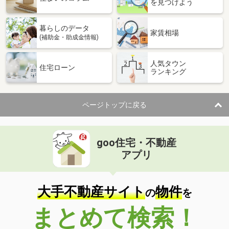
を見つけよう
暮らしのデータ
家賃相場
(補助金・助成金情報)
人気タウン
住宅ローン
ランキング
ページトップに戻る
goo住宅・不動産
アプリ
大手不動産サイト
物件
の
を
まとめて検索！