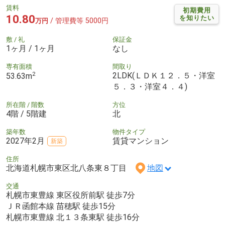
賃料
初期費用
10.80
を知りたい
/ 管理費等 5000円
万円
敷 / 礼
保証金
1ヶ月 / 1ヶ月
なし
専有面積
間取り
2
2LDK(ＬＤＫ１２．５・洋室
53.63m
５．３・洋室４．４)
所在階 / 階数
方位
4階 / 5階建
北
築年数
物件タイプ
2027年2月
賃貸マンション
新築
住所
北海道札幌市東区北八条東８丁目
地図
交通
札幌市東豊線 東区役所前駅 徒歩7分
ＪＲ函館本線 苗穂駅 徒歩15分
札幌市東豊線 北１３条東駅 徒歩16分