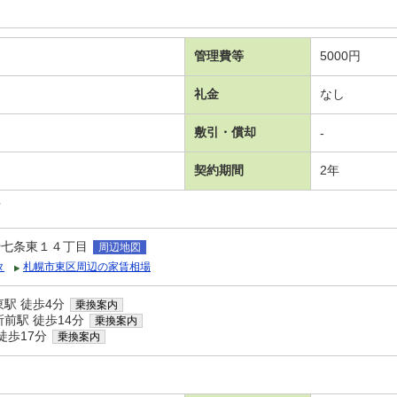
管理費等
5000円
礼金
なし
敷引・償却
-
契約期間
2年
可
十七条東１４丁目
周辺地図
タ
札幌市東区周辺の家賃相場
駅 徒歩4分
乗換案内
前駅 徒歩14分
乗換案内
徒歩17分
乗換案内