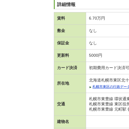
詳細情報
賃料
6.70万円
敷金
なし
保証金
なし
更新料
5000円
カード決済
初期費用カード決済
北海道札幌市東区北
所在地
札幌市東区の行政デー
札幌市東豊線 環状通東
交通
札幌市東豊線 東区役所
札幌市東豊線 元町駅 
建物名