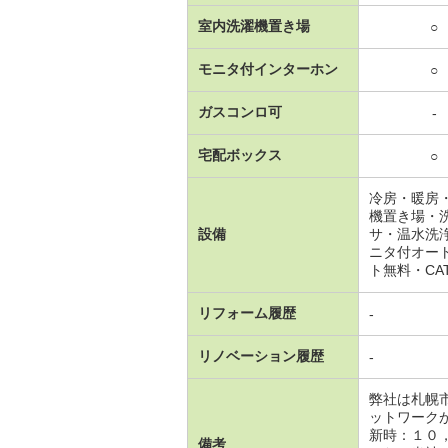
室内洗濯機置き場
○
モニタ付インターホン
○
ガスコンロ可
-
宅配ボックス
○
冷房・暖房
機置き場・
設備
サ・温水洗
ニタ付オー
ト無料・CA
リフォーム履歴
-
リノベーション履歴
-
弊社は札幌
ットワーク
新時：１０
備考