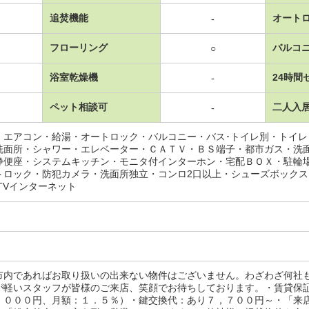
追焚機能
オート
-
フローリング
バルコ
○
浴室乾燥機
24時間
-
ペット相談可
二人入
-
・エアコン・給湯・オートロック・バルコニー・バス･トイレ別・トイ
洗面所・シャワー・エレベーター・ＣＡＴＶ・ＢＳ端子・都市ガス・洗
浄便座・システムキッチン・モニタ付インターホン・宅配ＢＯＸ・駐輪
トロック・防犯カメラ・洗面所独立・コンロ2口以上・シューズボック
TVインターネット
市内であればお取り扱いの出来ない物件はございません。わざわざ何社
が軽いスタッフが皆様のご来店、笑顔でお待ちしております。・賃貸保
，０００円、月額：１．５％）・鍵交換代：あり７，７００円～・「来