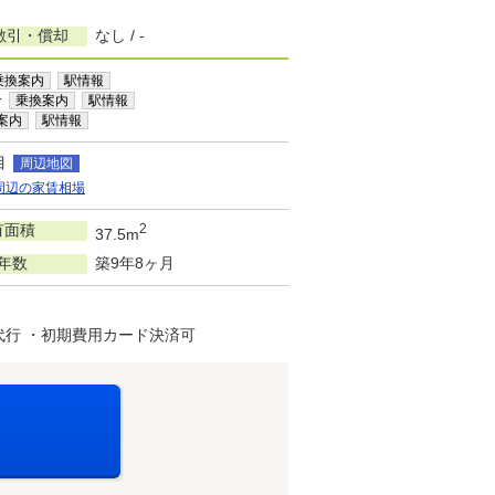
敷引・償却
なし / -
乗換案内
駅情報
分
乗換案内
駅情報
案内
駅情報
目
周辺地図
周辺の家賃相場
有面積
2
37.5m
年数
築9年8ヶ月
代行 ・初期費用カード決済可