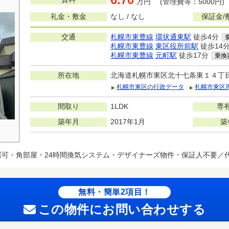
万円 (管理費等：5000円)
礼金・敷金
なし / なし
保証金/
交通
札幌市東豊線
環状通東駅
徒歩4分
札幌市東豊線
東区役所前駅
徒歩14
札幌市東豊線
元町駅
徒歩17分
乗換
所在地
北海道札幌市東区北十七条東１４丁
札幌市東区の行政データ
札幌市東区
間取り
1LDK
専
築年月
2017年1月
築
居可・角部屋・24時間換気システム・デザイナーズ物件・保証人不要／
無料・簡単2項目！
この物件にお問い合わせする