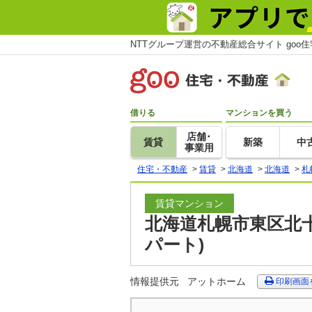
NTTグループ運営の不動産総合サイト goo
借りる
マンションを買う
店舗･
賃貸
新築
中
事業用
住宅・不動産
>
賃貸
>
北海道
>
北海道
>
札
賃貸マンション
北海道札幌市東区北十
パート)
情報提供元
アットホーム
印刷画面