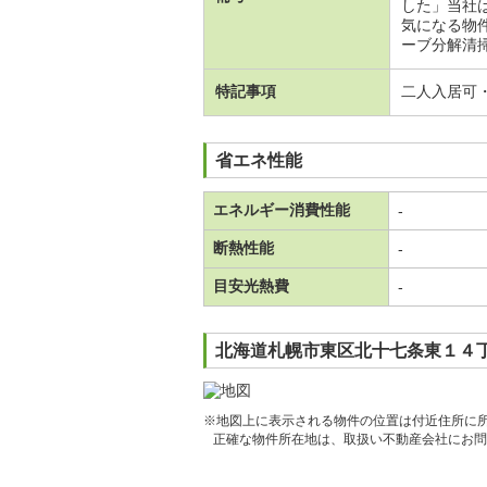
した」当社
気になる物件
ーブ分解清掃 
特記事項
二人入居可
省エネ性能
エネルギー消費性能
-
断熱性能
-
目安光熱費
-
北海道札幌市東区北十七条東１４丁
※地図上に表示される物件の位置は付近住所に
正確な物件所在地は、取扱い不動産会社にお問