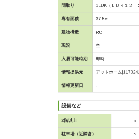
間取り
1LDK（ＬＤＫ１２
専有面積
37.5㎡
建物構造
RC
現況
空
入居可能時期
即時
情報提供元
アットホーム[1173242
情報更新日
-
設備など
2階以上
○
駐車場（近隣含）
○