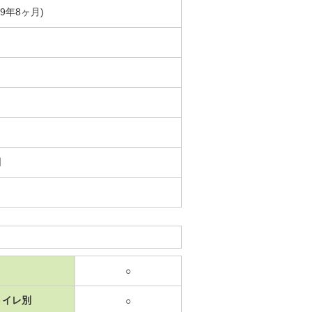
築9年8ヶ月)
日
○
トイレ別
○