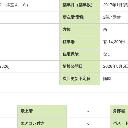
．２・洋室４．８）
築年月（築年数）
2017年1月(
所在階/階数
2階/4階建
方位
西
駐車場
有 14,300円
住宅保険
なし
826]
情報公開日
2026年8月5
次回更新予定日
随時
最上階
角部屋
-
エアコン付き
バス・
○