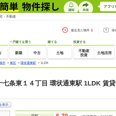
住宅・不動産
1
最近見た物件
保
一戸建てを買う
建てる
投資する
不動産
古
新築
中古
土地
土地活用
投資
幌市
>
東区
>
環状通東駅
>
1LDK
七条東１４丁目 環状通東駅 1LDK 賃
を表示
6.70
賃料