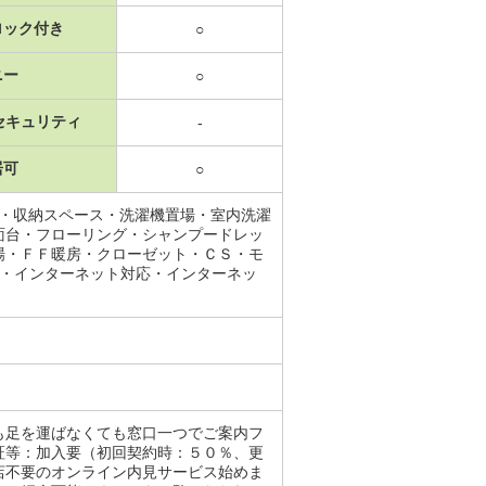
ロック付き
○
ニー
○
セキュリティ
-
居可
○
レ・収納スペース・洗濯機置場・室内洗濯
面台・フローリング・シャンプードレッ
場・ＦＦ暖房・クローゼット・ＣＳ・モ
ス・インターネット対応・インターネッ
も足を運ばなくても窓口一つでご案内フ
証等：加入要（初回契約時：５０％、更
店不要のオンライン内見サービス始めま