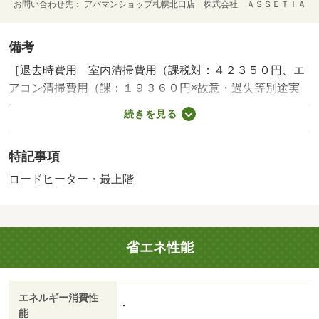
お問い合わせ先
アパマンショップ札幌北口店 株式会社 ＡＳＳＥＴＩＡ
備考
［退去時費用 室内清掃費用（課税対：４２３５０円、エ
アコン清掃費用（課：１９３６０円※故意・過失等別途実
費］ ＮＯ：４３３９０８０６・賃貸保証等：加入要（初
続きを見る
回：支払総額の５０％（部屋の契約は下限２００００円
その他の契約は下限なし） 月更新：月額支払の１．５％
特記事項
（部屋の契約は下限１０００円／月 その他の契約は下限
なし） 年更新：なし）・維持費等：町内会費１００円／
ロードヒーター・最上階
月・他交通手段：札幌市東豊線環状通東駅バス７分開成高
校停歩３分／札幌市東豊線東区役所前駅バス１２分開成高
校停歩３分・ご希望の場所への送迎承っております！お気
省エネ性能
軽にご相談下さいませ！また、ご希望物件でのお待ち合わ
せも可能です！お部屋探しは アパマンショップ札幌北口
店 へ！！・バイク置場：なし・駐輪場：なし/火災保険料
エネルギー消費性
（２年） 18000円/鍵交換費用（課税対象） 18150円
-
能