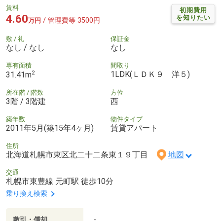
賃料
初期費用
4.60
を知りたい
/ 管理費等 3500円
万円
敷 / 礼
保証金
なし / なし
なし
専有面積
間取り
2
1LDK(ＬＤＫ９ 洋５)
31.41m
所在階 / 階数
方位
3階 / 3階建
西
築年数
物件タイプ
2011年5月(築15年4ヶ月)
賃貸アパート
住所
北海道札幌市東区北二十二条東１９丁目
地図
交通
札幌市東豊線 元町駅 徒歩10分
乗り換え検索
敷引・償却
-