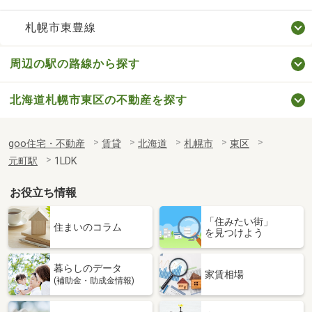
札幌市東豊線
周辺の駅の路線から探す
北海道札幌市東区の不動産を探す
goo住宅・不動産
賃貸
北海道
札幌市
東区
元町駅
1LDK
お役立ち情報
「住みたい街」
住まいのコラム
を見つけよう
暮らしのデータ
家賃相場
(補助金・助成金情報)