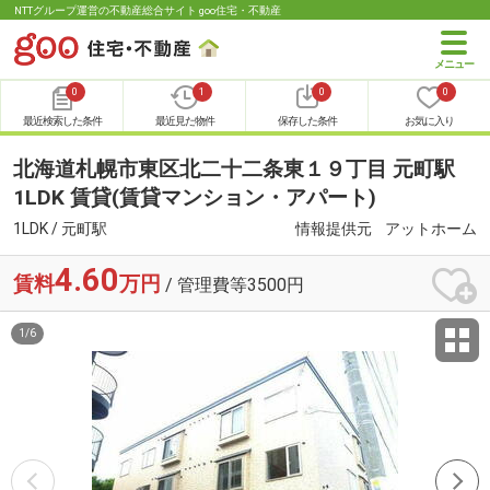
NTTグループ運営の不動産総合サイト goo住宅・不動産
0
1
0
0
最近検索した条件
最近見た物件
保存した条件
お気に入り
北海道札幌市東区北二十二条東１９丁目 元町駅
1LDK 賃貸(賃貸マンション・アパート)
1LDK / 元町駅
情報提供元
アットホーム
4.60
賃料
万円
/ 管理費等3500円
1
/
6