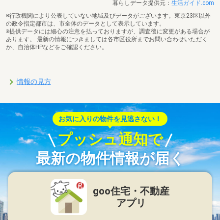
暮らしデータ提供元：
生活ガイド.com
※行政機関により公表していない地域及びデータがございます。東京23区以外
の政令指定都市は、市全体のデータとして表示しています。
※提供データには細心の注意を払っておりますが、調査後に変更がある場合が
あります。 最新の情報につきましては各市区役所までお問い合わせいただく
か、自治体HPなどをご確認ください。
情報の見方
お気に入りの物件を見逃さない！
プッシュ通知で
最新の物件情報が届く
goo住宅・不動産
アプリ