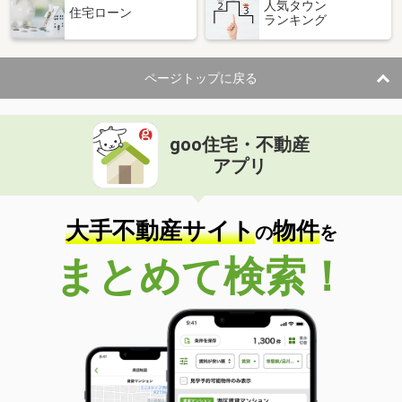
人気タウン
住宅ローン
ランキング
ページトップに戻る
goo住宅・不動産
アプリ
大手不動産サイト
物件
の
を
まとめて検索！