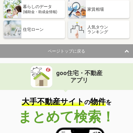
暮らしのデータ
家賃相場
(補助金・助成金情報)
人気タウン
住宅ローン
ランキング
ページトップに戻る
goo住宅・不動産
アプリ
大手不動産サイト
物件
の
を
まとめて検索！