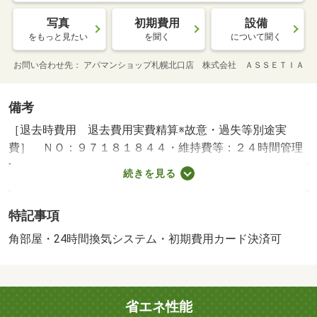
写真
初期費用
設備
をもっと見たい
を聞く
について聞く
お問い合わせ先
アパマンショップ札幌北口店 株式会社 ＡＳＳＥＴＩＡ
備考
［退去時費用 退去費用実費精算※故意・過失等別途実
費］ ＮＯ：９７１８１８４４・維持費等：２４時間管理
サービス１，３２０円／月・★当店は札幌市内全域のお部
続きを見る
屋探しが可能です★他店掲載物件もご紹介可能★ＬＩＮＥ
電話やテレビ電話で実際のお部屋とライブ中継も可能です
特記事項
★初期費用のカード決済や交渉等お気軽にご相談ください
★・バイク置場：なし・駐輪場：有/ハウスクリーニン
角部屋・24時間換気システム・初期費用カード決済可
グ 27500円/ＦＦ分解整備料 22000円
省エネ性能