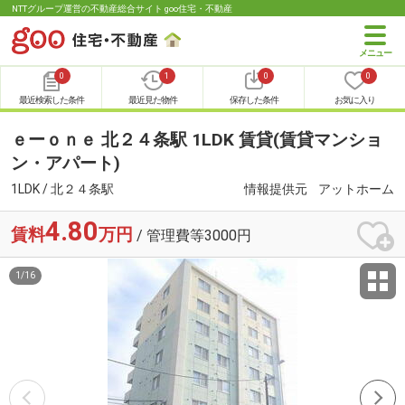
NTTグループ運営の不動産総合サイト goo住宅・不動産
0
1
0
0
最近検索した条件
最近見た物件
保存した条件
お気に入り
ｅーｏｎｅ 北２４条駅 1LDK 賃貸(賃貸マンショ
ン・アパート)
1LDK / 北２４条駅
情報提供元
アットホーム
4.80
賃料
万円
/ 管理費等3000円
1
/
16