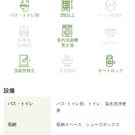
バス・トイレ別
2階以上
ペット相談可
駐車場
室内洗濯機
エアコン
(近隣含)
置き場
洗面所独立
追焚機能
オートロック
設備
バス・トイレ
バス･トイレ別、トイレ、温水洗浄便
座
収納
収納スペース、シューズボックス