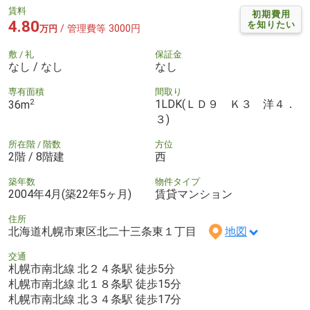
賃料
初期費用
4.80
を知りたい
/ 管理費等 3000円
万円
敷 / 礼
保証金
なし / なし
なし
専有面積
間取り
2
1LDK(ＬＤ９ Ｋ３ 洋４．
36m
３)
所在階 / 階数
方位
2階 / 8階建
西
築年数
物件タイプ
2004年4月(築22年5ヶ月)
賃貸マンション
住所
北海道札幌市東区北二十三条東１丁目
地図
交通
札幌市南北線 北２４条駅 徒歩5分
札幌市南北線 北１８条駅 徒歩15分
札幌市南北線 北３４条駅 徒歩17分