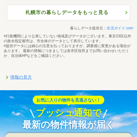
札幌市の暮らしデータをもっと見る
暮らしデータ提供元：
生活ガイド.com
※行政機関により公表していない地域及びデータがございます。東京23区以外
の政令指定都市は、市全体のデータとして表示しています。
※提供データには細心の注意を払っておりますが、調査後に変更がある場合が
あります。 最新の情報につきましては各市区役所までお問い合わせいただく
か、自治体HPなどをご確認ください。
情報の見方
お気に入りの物件を見逃さない！
プッシュ通知で
最新の物件情報が届く