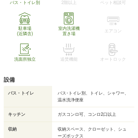
バス・トイレ別
2階以上
ペット相談可
駐車場
室内洗濯機
エアコン
(近隣含)
置き場
洗面所独立
追焚機能
オートロック
設備
バス・トイレ
バス･トイレ別、トイレ、シャワー、
温水洗浄便座
キッチン
ガスコンロ可、コンロ2口以上
収納
収納スペース、クローゼット、シュ
ーズボックス