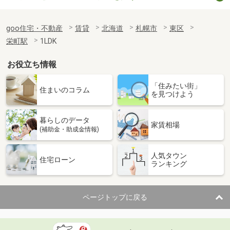
goo住宅・不動産
賃貸
北海道
札幌市
東区
栄町駅
1LDK
お役立ち情報
「住みたい街」
住まいのコラム
を見つけよう
暮らしのデータ
家賃相場
(補助金・助成金情報)
人気タウン
住宅ローン
ランキング
ページトップに戻る