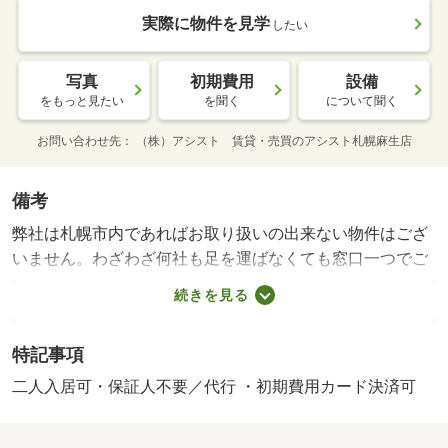
実際に物件を見学
したい
写真
初期費用
設備
をもっと見たい
を聞く
について聞く
お問い合わせ先
（株）アシスト 賃貸・売買のアシスト札幌麻生店
備考
弊社は札幌市内であればお取り扱いの出来ない物件はござ
いません。わざわざ何社も足を運ばなくても窓口一つでご
案内フットワークが軽いスタッフが皆様のご来店、笑顔で
続きを見る
お待ちしております。・賃貸保証等：加入要（月額：
２％、初回保証委託事務手数料３３，０００円）・維持費
特記事項
等：２４時間管理費１，３２０円／月・「来店不要のオン
ライン内見サービス始めました」当社は「総合仲介」と言
二人入居可・保証人不要／代行 ・初期費用カード決済可
う形で営業しておりますので他社様の掲載物件も全てご紹
介可能。ネットをご覧になられて気になる物件は全てまと