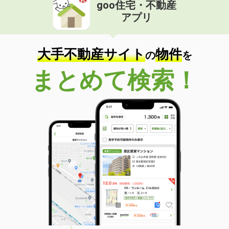
goo住宅・不動産
アプリ
大手不動産サイト
物件
の
を
まとめて検索！