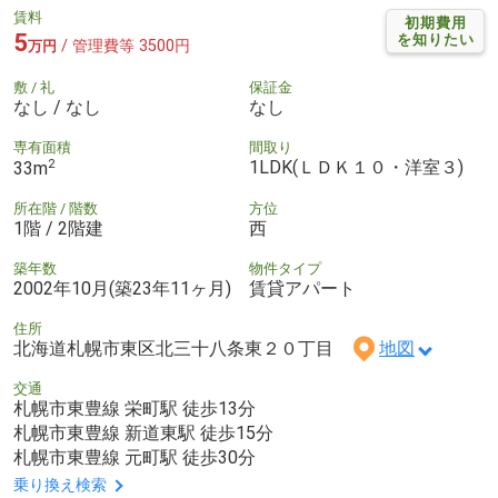
賃料
初期費用
5
を知りたい
/ 管理費等 3500円
万円
敷 / 礼
保証金
なし / なし
なし
専有面積
間取り
2
1LDK(ＬＤＫ１０・洋室３)
33m
所在階 / 階数
方位
1階 / 2階建
西
築年数
物件タイプ
2002年10月(築23年11ヶ月)
賃貸アパート
住所
北海道札幌市東区北三十八条東２０丁目
地図
交通
札幌市東豊線 栄町駅 徒歩13分
札幌市東豊線 新道東駅 徒歩15分
札幌市東豊線 元町駅 徒歩30分
乗り換え検索