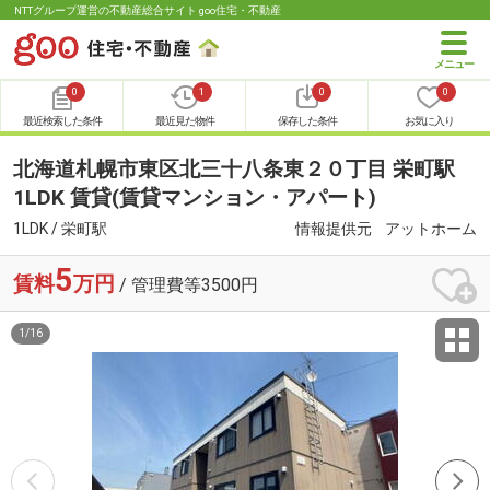
NTTグループ運営の不動産総合サイト goo住宅・不動産
0
1
0
0
最近検索した条件
最近見た物件
保存した条件
お気に入り
北海道札幌市東区北三十八条東２０丁目 栄町駅
1LDK 賃貸(賃貸マンション・アパート)
1LDK / 栄町駅
情報提供元
アットホーム
5
賃料
万円
/ 管理費等3500円
1
/
16