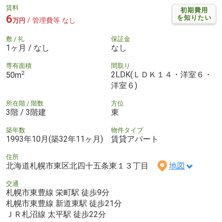
賃料
初期費用
6
を知りたい
/ 管理費等 なし
万円
敷 / 礼
保証金
1ヶ月 / なし
なし
専有面積
間取り
2
2LDK(ＬＤＫ１４・洋室６・
50m
洋室６)
所在階 / 階数
方位
3階 / 3階建
東
築年数
物件タイプ
1993年10月(築32年11ヶ月)
賃貸アパート
住所
北海道札幌市東区北四十五条東１３丁目
地図
交通
札幌市東豊線 栄町駅 徒歩9分
札幌市東豊線 新道東駅 徒歩21分
ＪＲ札沼線 太平駅 徒歩22分