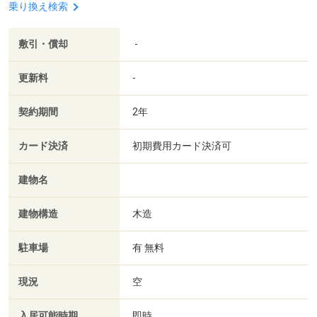
乗り換え検索
敷引・償却
-
更新料
-
契約期間
2年
カード決済
初期費用カード決済可
建物名
建物構造
木造
駐車場
有 無料
現況
空
入居可能時期
即時