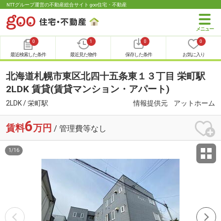
NTTグループ運営の不動産総合サイト goo住宅・不動産
0
1
0
0
最近検索した条件
最近見た物件
保存した条件
お気に入り
北海道札幌市東区北四十五条東１３丁目 栄町駅
2LDK 賃貸(賃貸マンション・アパート)
2LDK / 栄町駅
情報提供元
アットホーム
6
賃料
万円
/ 管理費等なし
1
/
16