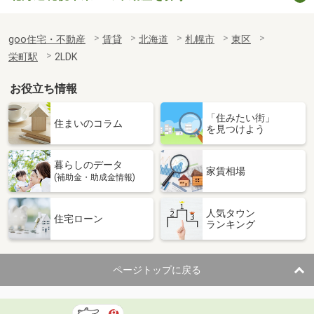
goo住宅・不動産
賃貸
北海道
札幌市
東区
栄町駅
2LDK
お役立ち情報
「住みたい街」
住まいのコラム
を見つけよう
暮らしのデータ
家賃相場
(補助金・助成金情報)
人気タウン
住宅ローン
ランキング
ページトップに戻る