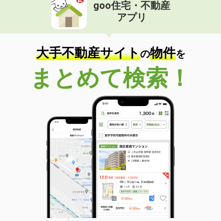
goo住宅・不動産
アプリ
大手不動産サイト
物件
の
を
まとめて検索！