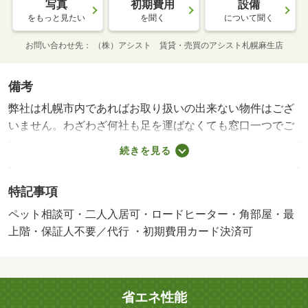
写真
初期費用
設備
をもっと見たい
を聞く
について聞く
お問い合わせ先
（株）アシスト 賃貸・売買のアシスト札幌麻生店
備考
弊社は札幌市内であればお取り扱いの出来ない物件はござ
いません。わざわざ何社も足を運ばなくても窓口一つでご
案内フットワークが軽いスタッフが皆様のご来店、笑顔で
続きを見る
お待ちしております。・賃貸保証等：加入要（要確認）・
ペット条件：小型犬可／猫可・「来店不要のオンライン内
特記事項
見サービス始めました」当社は「総合仲介」と言う形で営
業しておりますので他社様の掲載物件も全てご紹介可能。
ペット相談可・二人入居可・ロードヒーター・角部屋・最
ネットをご覧になられて気になる物件は全てまとめてお調
上階・保証人不要／代行 ・初期費用カード決済可
べさせて頂きます！・バイク置場：なし・駐輪場：なし
省エネ性能