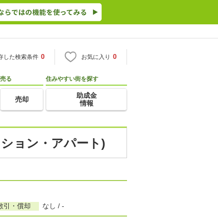
0
0
存した検索条件
お気に入り
売る
住みやすい街を探す
助成金
売却
情報
ンション・アパート)
敷引・償却
なし / -