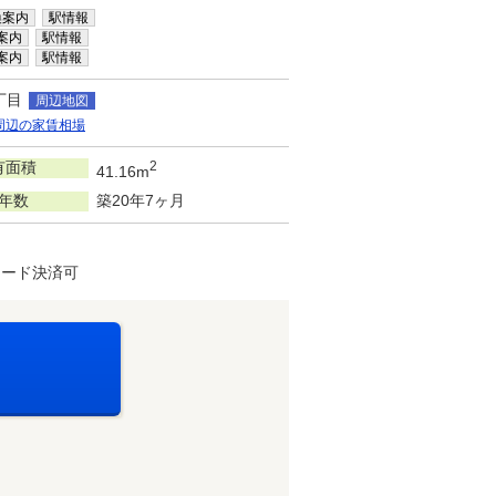
換案内
駅情報
案内
駅情報
案内
駅情報
丁目
周辺地図
周辺の家賃相場
有面積
2
41.16m
年数
築20年7ヶ月
カード決済可