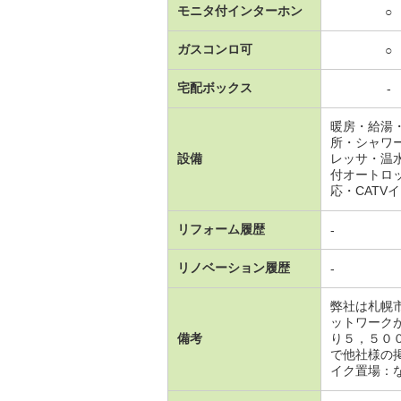
モニタ付インターホン
○
ガスコンロ可
○
宅配ボックス
-
暖房・給湯
所・シャワ
設備
レッサ・温
付オートロ
応・CATV
リフォーム履歴
-
リノベーション履歴
-
弊社は札幌
ットワーク
備考
り５，５０
で他社様の
イク置場：