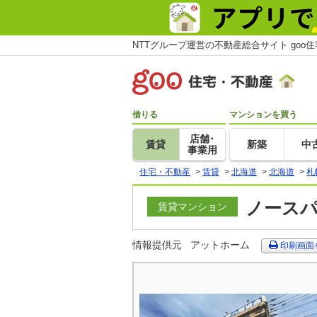
NTTグループ運営の不動産総合サイト goo
借りる
マンションを買う
店舗･
賃貸
新築
中
事業用
住宅・不動産
>
賃貸
>
北海道
>
北海道
>
札
ノースパ
賃貸マンション
情報提供元
アットホーム
印刷画面