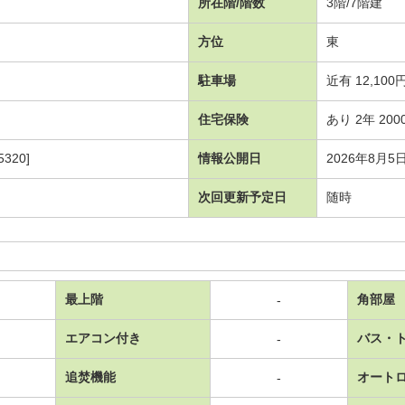
所在階/階数
3階/7階建
方位
東
駐車場
近有 12,100
住宅保険
あり 2年 200
320]
情報公開日
2026年8月5
次回更新予定日
随時
最上階
角部屋
-
エアコン付き
バス・
-
追焚機能
オート
-