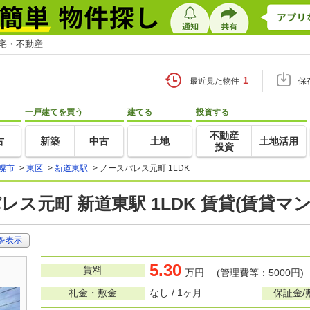
住宅・不動産
1
最近見た物件
保
一戸建てを買う
建てる
投資する
不動産
古
新築
中古
土地
土地活用
投資
幌市
>
東区
>
新道東駅
>
ノースパレス元町 1LDK
レス元町 新道東駅 1LDK 賃貸(賃貸マ
を表示
5.30
賃料
万円 (管理費等：5000円)
礼金・敷金
なし / 1ヶ月
保証金/