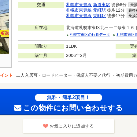
交通
札幌市東豊線
新道東駅
徒歩6分
乗
札幌市東豊線
元町駅
徒歩12分
乗換
札幌市東豊線
栄町駅
徒歩17分
乗換
所在地
北海道札幌市東区北三十二条東１６
札幌市東区の行政データ
札幌市東区
間取り
1LDK
専
築年月
2006年2月
築
イント
二人入居可・ロードヒーター・保証人不要／代行 ・初期費用
無料・簡単2項目！
この物件にお問い合わせする
お気に入りに追加する