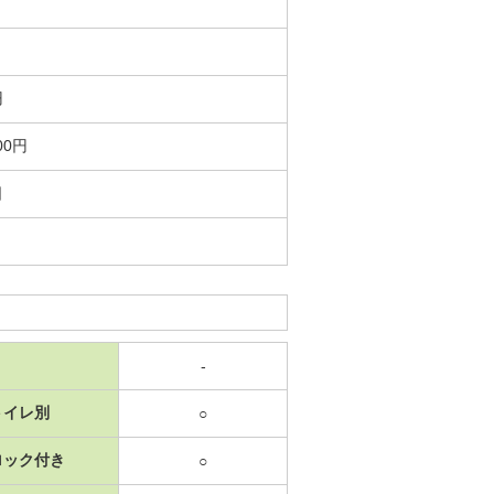
円
00円
日
-
トイレ別
○
ロック付き
○