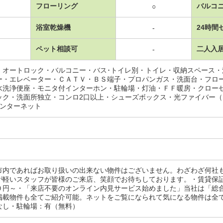
フローリング
バルコ
○
浴室乾燥機
24時間
-
ペット相談可
二人入
-
・オートロック・バルコニー・バス･トイレ別・トイレ・収納スペース
ー・エレベーター・ＣＡＴＶ・ＢＳ端子・プロパンガス・洗面台・フロ
水洗浄便座・モニタ付インターホン・駐輪場・灯油・ＦＦ暖房・クロー
ック・洗面所独立・コンロ2口以上・シューズボックス・光ファイバー
インターネット
市内であればお取り扱いの出来ない物件はございません。わざわざ何社
が軽いスタッフが皆様のご来店、笑顔でお待ちしております。・賃貸保
０円～・「来店不要のオンライン内見サービス始めました」当社は「総
掲載物件も全てご紹介可能。ネットをご覧になられて気になる物件は全
なし・駐輪場：有（無料）