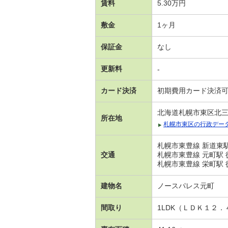
賃料
5.30万円
敷金
1ヶ月
保証金
なし
更新料
-
カード決済
初期費用カード決済
北海道札幌市東区北
所在地
札幌市東区の行政デー
札幌市東豊線 新道東駅
交通
札幌市東豊線 元町駅 
札幌市東豊線 栄町駅 
建物名
ノースパレス元町
間取り
1LDK（ＬＤＫ１２