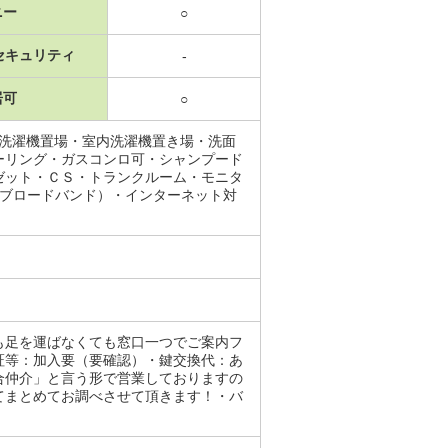
ニー
○
セキュリティ
-
居可
○
・洗濯機置場・室内洗濯機置き場・洗面
ーリング・ガスコンロ可・シャンプード
ゼット・ＣＳ・トランクルーム・モニタ
（ブロードバンド）・インターネット対
も足を運ばなくても窓口一つでご案内フ
証等：加入要（要確認）・鍵交換代：あ
合仲介」と言う形で営業しておりますの
てまとめてお調べさせて頂きます！・バ