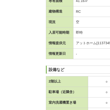
専有面積
41.16㎡
建物構造
RC
現況
空
入居可能時期
即時
情報提供元
アットホーム[1137345
情報更新日
-
設備など
2階以上
○
駐車場（近隣含）
○
室内洗濯機置き場
○