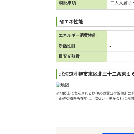
特記事項
二人入居可
省エネ性能
エネルギー消費性能
-
断熱性能
-
目安光熱費
-
北海道札幌市東区北三十二条東１６
※地図上に表示される物件の位置は付近住所に
正確な物件所在地は、取扱い不動産会社にお問