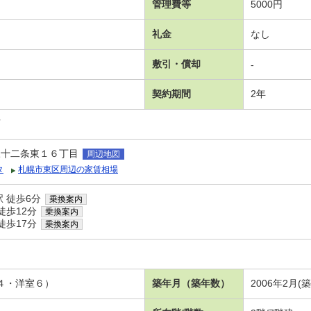
管理費等
5000円
礼金
なし
敷引・償却
-
契約期間
2年
可
三十二条東１６丁目
周辺地図
タ
札幌市東区周辺の家賃相場
 徒歩6分
乗換案内
徒歩12分
乗換案内
徒歩17分
乗換案内
．４・洋室６）
築年月（築年数）
2006年2月(