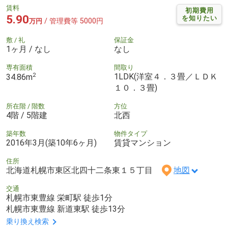
賃料
初期費用
5.90
を知りたい
/ 管理費等 5000円
万円
敷 / 礼
保証金
1ヶ月 / なし
なし
専有面積
間取り
2
1LDK(洋室４．３畳／ＬＤＫ
34.86m
１０．３畳)
所在階 / 階数
方位
4階 / 5階建
北西
築年数
物件タイプ
2016年3月(築10年6ヶ月)
賃貸マンション
住所
北海道札幌市東区北四十二条東１５丁目
地図
交通
札幌市東豊線 栄町駅 徒歩1分
札幌市東豊線 新道東駅 徒歩13分
乗り換え検索