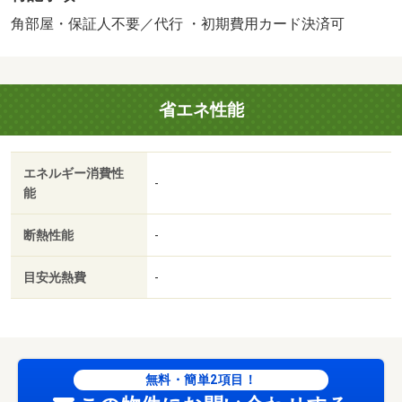
ンダー交換料 11000円
角部屋・保証人不要／代行 ・初期費用カード決済可
省エネ性能
エネルギー消費性
-
能
断熱性能
-
目安光熱費
-
無料・簡単2項目！