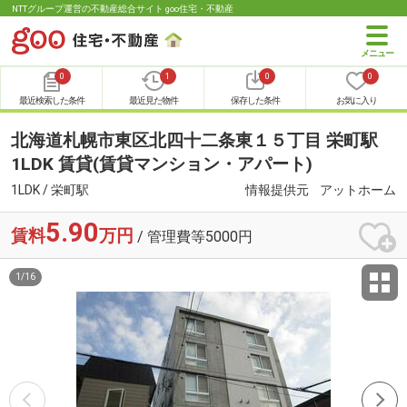
NTTグループ運営の不動産総合サイト goo住宅・不動産
0
1
0
0
最近検索した条件
最近見た物件
保存した条件
お気に入り
北海道札幌市東区北四十二条東１５丁目 栄町駅
1LDK 賃貸(賃貸マンション・アパート)
1LDK / 栄町駅
情報提供元
アットホーム
5.90
賃料
万円
/ 管理費等5000円
1
/
16