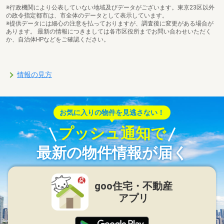
※行政機関により公表していない地域及びデータがございます。東京23区以外
の政令指定都市は、市全体のデータとして表示しています。
※提供データには細心の注意を払っておりますが、調査後に変更がある場合が
あります。 最新の情報につきましては各市区役所までお問い合わせいただく
か、自治体HPなどをご確認ください。
情報の見方
お気に入りの物件を見逃さない！
プッシュ通知で
最新の物件情報が届く
goo住宅・不動産
アプリ