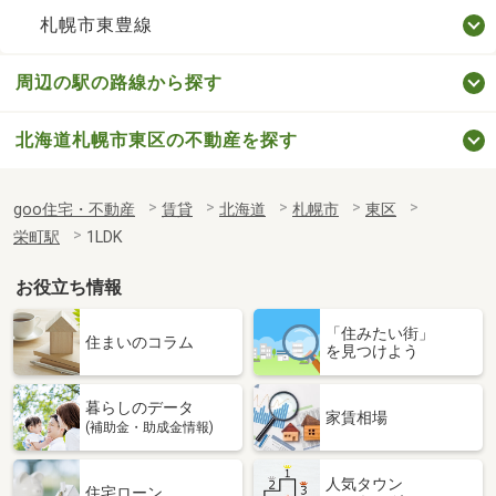
札幌市東豊線
周辺の駅の路線から探す
北海道札幌市東区の不動産を探す
goo住宅・不動産
賃貸
北海道
札幌市
東区
栄町駅
1LDK
お役立ち情報
「住みたい街」
住まいのコラム
を見つけよう
暮らしのデータ
家賃相場
(補助金・助成金情報)
人気タウン
住宅ローン