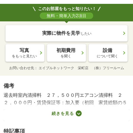
このお部屋をもっと知りたい！
無料・簡単入力2項目
実際に物件を見学
したい
写真
初期費用
設備
をもっと見たい
を聞く
について聞く
お問い合わせ先
エイブルネットワーク 栄町店 （株）フリールーム
備考
退去時室内清掃料 ２７，５００円エアコン清掃料 ２
２，０００円・賃貸保証等：加入要（初回 家賃総額の５
０％ 月額１．５％）・維持費等：町内会費３００円／
続きを見る
月・２４時間管理料１，６５０円／月・他交通手段：地下
鉄栄町駅停歩１分・エアコン付きで夏も快適です♪ネット無
特記事項
料でランニングコストが削減できます♪・駐輪場：有/シリ