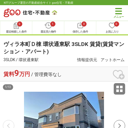
NTTグループ運営の不動産総合サイト goo住宅・不動産
0
1
0
0
最近検索した条件
最近見た物件
保存した条件
お気に入り
ヴィラ本町Ｄ棟 環状通東駅 3SLDK 賃貸(賃貸マン
ション・アパート)
3SLDK / 環状通東駅
情報提供元
アットホーム
9
賃料
万円
/ 管理費等なし
1
/
13