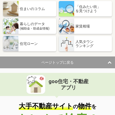
「住みたい街」
住まいのコラム
を見つけよう
暮らしのデータ
家賃相場
(補助金・助成金情報)
人気タウン
住宅ローン
ランキング
ページトップに戻る
goo住宅・不動産
アプリ
大手不動産サイト
物件
の
を