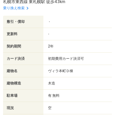
札幌市東西線 東札幌駅 徒歩4.3km
乗り換え検索
敷引・償却
-
更新料
-
契約期間
2年
カード決済
初期費用カード決済可
建物名
ヴィラ本町Ｄ棟
建物構造
木造
駐車場
有 無料
現況
空