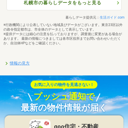
札幌市の暮らしデータをもっと見る
暮らしデータ提供元：
生活ガイド.com
※行政機関により公表していない地域及びデータがございます。東京23区以外
の政令指定都市は、市全体のデータとして表示しています。
※提供データには細心の注意を払っておりますが、調査後に変更がある場合が
あります。 最新の情報につきましては各市区役所までお問い合わせいただく
か、自治体HPなどをご確認ください。
情報の見方
お気に入りの物件を見逃さない！
プッシュ通知で
最新の物件情報が届く
goo住宅・不動産