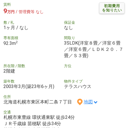
賃料
初期費用
9
を知りたい
/ 管理費等 なし
万円
敷 / 礼
保証金
1ヶ月 / なし
なし
専有面積
間取り
2
3SLDK(洋室８畳／洋室６畳
92.3m
／洋室６畳／ＬＤＫ２０．７
畳／Ｓ３畳)
所在階 / 階数
方位
2階建
築年数
物件タイプ
2003年3月(築23年6ヶ月)
テラスハウス
住所
北海道札幌市東区本町二条７丁目
地図
交通
札幌市東豊線 環状通東駅 徒歩24分
ＪＲ千歳線 苗穂駅 徒歩34分