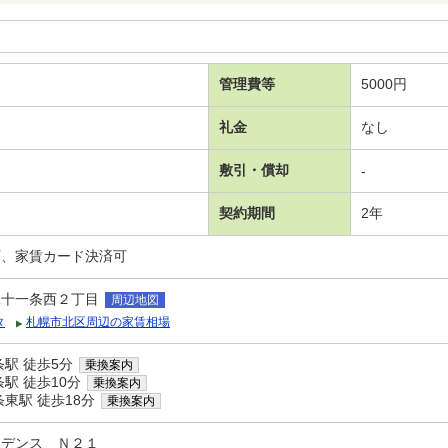
管理費等
5000円
礼金
なし
敷引・償却
-
契約期間
2年
可、家賃カード決済可
二十一条西２丁目
周辺地図
タ
札幌市北区周辺の家賃相場
駅 徒歩5分
乗換案内
駅 徒歩10分
乗換案内
東駅 徒歩18分
乗換案内
ジデンス Ｎ２１