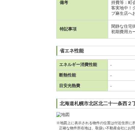
備考
持費等：町
客実地中！
プ麻生店へお
閑静な住宅
特記事項
初期費用カ
省エネ性能
エネルギー消費性能
-
断熱性能
-
目安光熱費
-
北海道札幌市北区北二十一条西２丁
※地図上に表示される物件の位置は付近住所に
正確な物件所在地は、取扱い不動産会社にお問