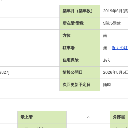
築年月（築年数）
2019年6月(
所在階/階数
5階/5階建
方位
南
駐車場
無
近くの駐
住宅保険
あり
827]
情報公開日
2026年8月5
次回更新予定日
随時
最上階
角部屋
○