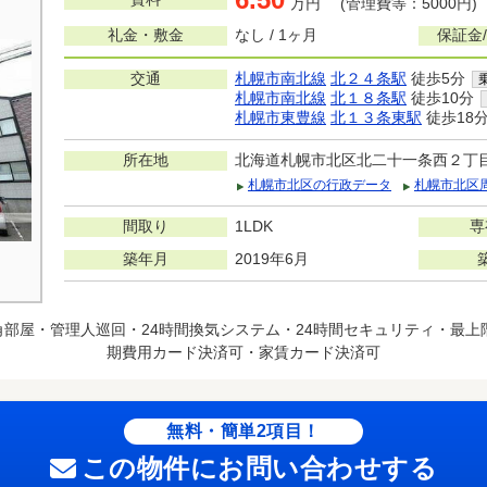
万円 (管理費等：5000円)
礼金・敷金
なし / 1ヶ月
保証金
交通
札幌市南北線
北２４条駅
徒歩5分
札幌市南北線
北１８条駅
徒歩10分
札幌市東豊線
北１３条東駅
徒歩18
所在地
北海道札幌市北区北二十一条西２丁
札幌市北区の行政データ
札幌市北区
間取り
1LDK
専
築年月
2019年6月
角部屋・管理人巡回・24時間換気システム・24時間セキュリティ・最
期費用カード決済可・家賃カード決済可
無料・簡単2項目！
この物件にお問い合わせする