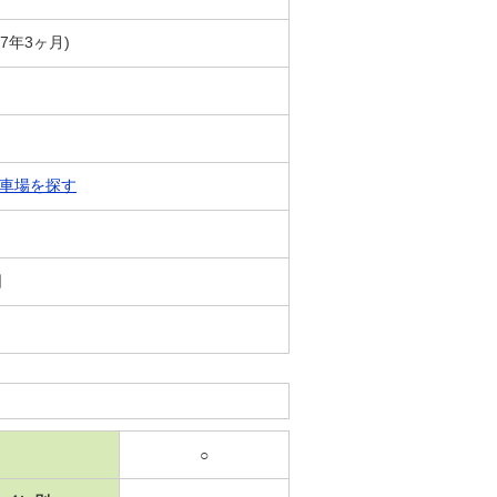
築7年3ヶ月)
車場を探す
日
○