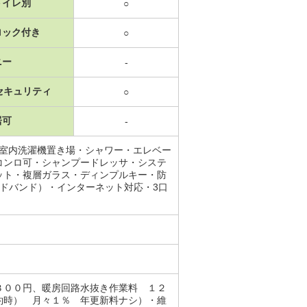
トイレ別
○
ロック付き
○
ニー
-
セキュリティ
○
居可
-
・室内洗濯機置き場・シャワー・エレベー
コンロ可・シャンプードレッサ・システ
ット・複層ガラス・ディンプルキー・防
ドバンド）・インターネット対応・3口
３００円、暖房回路水抜き作業料 １２
約時） 月々１％ 年更新料ナシ）・維