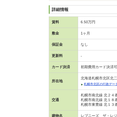
詳細情報
賃料
6.50万円
敷金
1ヶ月
保証金
なし
更新料
-
カード決済
初期費用カード決済
北海道札幌市北区北
所在地
札幌市北区の行政デー
札幌市南北線 北２４条
交通
札幌市南北線 北１８条
札幌市東豊線 北１３条
建物名
レブニーズ ザ・レ