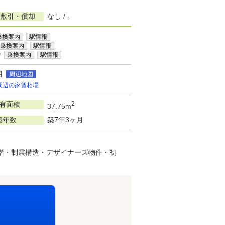
/敷引・償却
なし / -
乗換案内
駅情報
乗換案内
駅情報
分
乗換案内
駅情報
目
周辺地図
周辺の家賃相場
有面積
2
37.75m
築年数
築7年3ヶ月
上階・制震構造・デザイナーズ物件・初