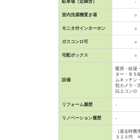
駐車場（近隣含）
-
室内洗濯機置き場
○
モニタ付インターホン
○
ガスコンロ可
○
宅配ボックス
○
暖房・給湯
ター・ＢＳ
設備
ムキッチン
犯カメラ・
以上コンロ
リフォーム履歴
-
リノベーション履歴
-
［退去時費
３２０円 