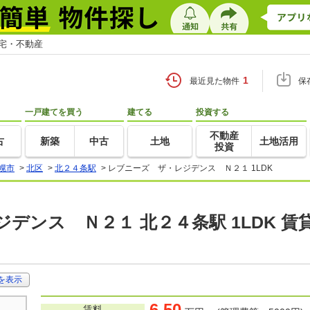
住宅・不動産
1
最近見た物件
保
一戸建てを買う
建てる
投資する
不動産
古
新築
中古
土地
土地活用
投資
幌市
>
北区
>
北２４条駅
>
レブニーズ ザ・レジデンス Ｎ２１ 1LDK
デンス Ｎ２１ 北２４条駅 1LDK 賃
を表示
6.50
賃料