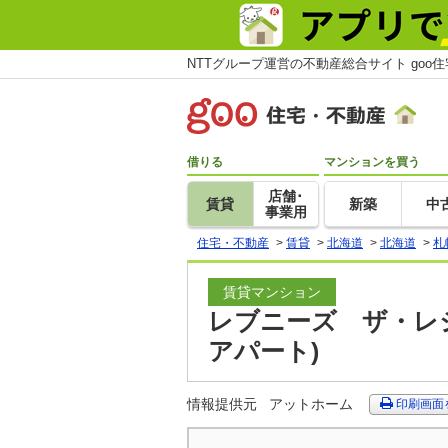
NTTグループ運営の不動産総合サイト goo
借りる
マンションを買う
店舗･
賃貸
新築
中
事業用
住宅・不動産
>
賃貸
>
北海道
>
北海道
>
札
賃貸マンション
レブニーズ ザ・レジ
アパート)
情報提供元
アットホーム
印刷画面