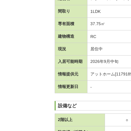
間取り
1LDK
専有面積
37.75㎡
建物構造
RC
現況
居住中
入居可能時期
2026年9月中旬
情報提供元
アットホーム[1179189
情報更新日
-
設備など
2階以上
○