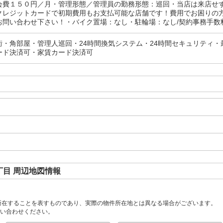
会費１５０円／月・管理形態／管理員の勤務形態：巡回・当店は来店せ
クレジットカードで初期費用もお支払可能な店舗です！費用でお困りの
問い合わせ下さい！・バイク置場：なし・駐輪場：なし/契約事務手数料 11
街・角部屋・管理人巡回・24時間換気システム・24時間セキュリティ
ード決済可・家賃カード決済可
目 周辺地図情報
所在することを表すものであり、実際の物件所在地とは異なる場合がございます。
い合わせください。