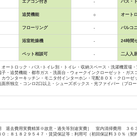
エアコン付き
バス・
-
追焚機能
オート
○
フローリング
バルコ
-
浴室乾燥機
24時間
-
ペット相談可
二人入
-
・オートロック・バス･トイレ別・トイレ・収納スペース・洗濯機置場
端子・追焚機能・都市ガス・洗面台・ウォークインクローゼット・ガス
・カウンターキッチン・モニタ付インターホン・宅配ＢＯＸ・クローゼ
洗面所独立・コンロ2口以上・シューズボックス・光ファイバー（ブロー
用 退去費用実費精算※故意・過失等別途実費］ 室内清掃費用 ３６
ＮＯ：８１８２９５４７・賃貸保証等：利用可（初回保証料３０％（契