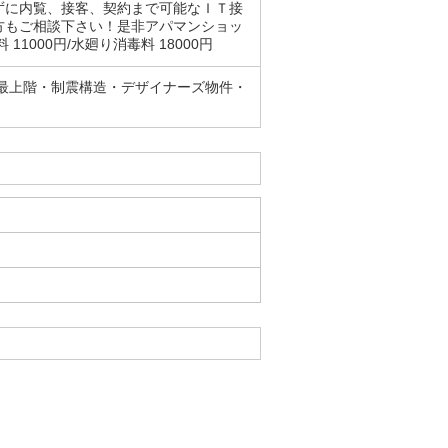
ずに内覧、接客、契約まで可能なＩＴ接
方もご相談下さい！是非アパマンショッ
000円/水廻り消毒料 18000円
・最上階・制震構造・デザイナーズ物件・