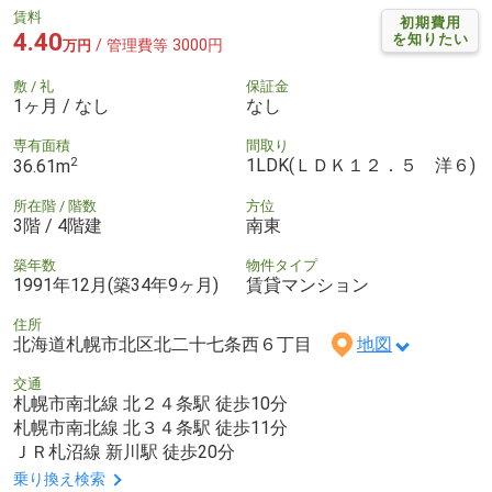
賃料
初期費用
4.40
を知りたい
/ 管理費等 3000円
万円
敷 / 礼
保証金
1ヶ月 / なし
なし
専有面積
間取り
2
1LDK(ＬＤＫ１２．５ 洋６)
36.61m
所在階 / 階数
方位
3階 / 4階建
南東
築年数
物件タイプ
1991年12月(築34年9ヶ月)
賃貸マンション
住所
北海道札幌市北区北二十七条西６丁目
地図
交通
札幌市南北線 北２４条駅 徒歩10分
札幌市南北線 北３４条駅 徒歩11分
ＪＲ札沼線 新川駅 徒歩20分
乗り換え検索