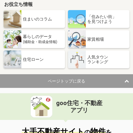
お役立ち情報
「住みたい街」
住まいのコラム
を見つけよう
暮らしのデータ
家賃相場
(補助金・助成金情報)
人気タウン
住宅ローン
ランキング
ページトップに戻る
goo住宅・不動産
アプリ
大手不動産サイト
物件
の
を