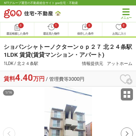
NTTグループ運営の不動産総合サイト goo住宅・不動産
0
1
0
0
最近検索した条件
最近見た物件
保存した条件
お気に入り
ショパンシャトーノクターンｏｐ２７ 北２４条駅
1LDK 賃貸(賃貸マンション・アパート)
1LDK / 北２４条駅
情報提供元
アットホーム
4.40
賃料
万円
/ 管理費等3000円
1
/
16