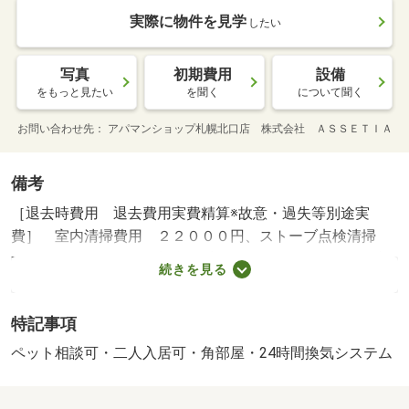
実際に物件を見学
したい
写真
初期費用
設備
をもっと見たい
を聞く
について聞く
お問い合わせ先
アパマンショップ札幌北口店 株式会社 ＡＳＳＥＴＩＡ
備考
［退去時費用 退去費用実費精算※故意・過失等別途実
費］ 室内清掃費用 ２２０００円、ストーブ点検清掃
料 １６５００円、更新事務手数料 １１０００円（更新
続きを見る
時）、ペット飼育時＋１ヶ月 ＮＯ：１００３２８５３０
５・賃貸保証等：加入要（初回保証料 ５０％、月額保証
特記事項
料 賃料等の１．８９％（その他保証会社ほっと保
証））・維持費等：安心サービス２４１，１００円／月・
ペット相談可・二人入居可・角部屋・24時間換気システム
★当店は札幌市内全域のお部屋探しが可能です★他店掲載
物件もご紹介可能★ＬＩＮＥ電話やテレビ電話で実際のお