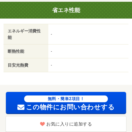
部屋とライブ中継も可能です★初期費用のカード決済や交
省エネ性能
渉等お気軽にご相談ください★・バイク置場：なし・駐輪
場：有/室内除菌消毒料 22000円
エネルギー消費性
-
能
断熱性能
-
目安光熱費
-
無料・簡単2項目！
この物件にお問い合わせする
お気に入りに追加する