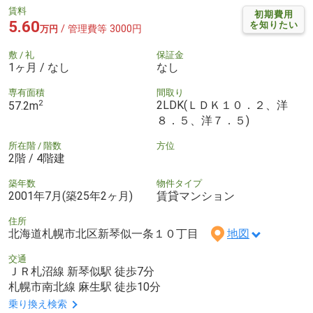
賃料
初期費用
5.60
を知りたい
/ 管理費等 3000円
万円
敷 / 礼
保証金
1ヶ月 / なし
なし
専有面積
間取り
2
2LDK(ＬＤＫ１０．２、洋
57.2m
８．５、洋７．５)
所在階 / 階数
方位
2階 / 4階建
築年数
物件タイプ
2001年7月(築25年2ヶ月)
賃貸マンション
住所
北海道札幌市北区新琴似一条１０丁目
地図
交通
ＪＲ札沼線 新琴似駅 徒歩7分
札幌市南北線 麻生駅 徒歩10分
乗り換え検索