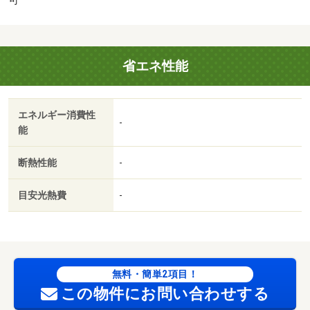
のもポイント。共用部には宅配ボックスが備え付けられて
いるため、家で何時間も待機する必要がなくなります。札
幌市北区で新生活を始めるなら、ハウスプロデュース Ｆ
省エネ性能
Ｃ北章ハウザー麻生店にお任せ下さい。お客様が満足して
いただけるよう、しっかりとサポート致します。０１１－
７４６－４１２３にてご連絡下さい。・賃貸保証等：加入
エネルギー消費性
要（全保連 ［保証料備考］初回保証料：月額賃料の４
-
能
０％ 月額費用：（税別）３００円 年間保証委託料：一
律１０，０００円）・鍵交換代：あり１０，０００円～・
断熱性能
-
維持費等：時間外受付費（月額）１，０００円／月・管理
形態／管理員の勤務形態：巡回・歩いて徒歩６分の場所に
目安光熱費
-
コープさっぽろ しんことに店があるのもポイント。室内
設備はエアコン・ＣＡＴＶなどが揃っており、とても充実
しています。収納はクロゼット・シューズボックスなど豊
富なので、衣類や履き物・バイク置場：なし・駐輪場：有/
ハウスクリーニング料 27500円/ＦＦ分解整備料（入居
無料・簡単2項目！
時） 16500円
この物件にお問い合わせする