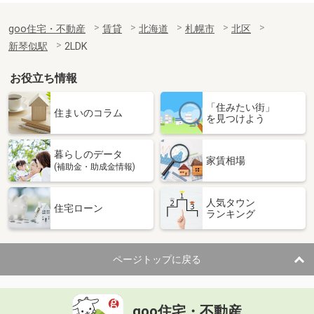
goo住宅・不動産
賃貸
北海道
札幌市
北区
新琴似駅
2LDK
お役立ち情報
「住みたい街」
住まいのコラム
を見つけよう
暮らしのデータ
家賃相場
(補助金・助成金情報)
人気タウン
住宅ローン
ランキング
ページトップに戻る
goo住宅・不動産