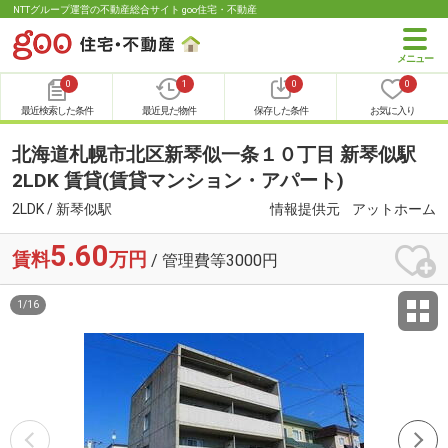
NTTグループ運営の不動産総合サイト goo住宅・不動産
0
1
0
0
最近検索した条件
最近見た物件
保存した条件
お気に入り
北海道札幌市北区新琴似一条１０丁目 新琴似駅
2LDK 賃貸(賃貸マンション・アパート)
2LDK / 新琴似駅
情報提供元
アットホーム
5.60
賃料
万円
/ 管理費等3000円
1
/
16