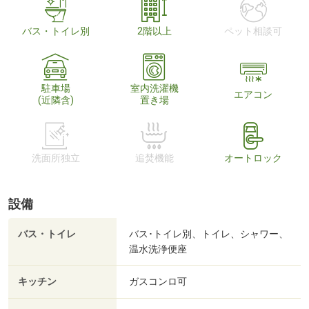
バス・トイレ別
2階以上
ペット相談可
駐車場
室内洗濯機
エアコン
(近隣含)
置き場
洗面所独立
追焚機能
オートロック
設備
バス・トイレ
バス･トイレ別、トイレ、シャワー、
温水洗浄便座
キッチン
ガスコンロ可