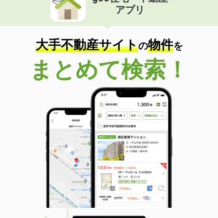
アプリ
大手不動産サイト
物件
の
を
まとめて検索！