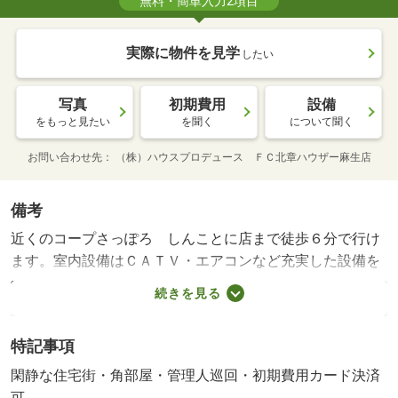
無料・簡単入力2項目
実際に物件を見学
したい
写真
初期費用
設備
をもっと見たい
を聞く
について聞く
お問い合わせ先
（株）ハウスプロデュース ＦＣ北章ハウザー麻生店
備考
近くのコープさっぽろ しんことに店まで徒歩６分で行け
ます。室内設備はＣＡＴＶ・エアコンなど充実した設備を
備え付けています。収納はシューズボックス・クロゼット
続きを見る
などが備え付けられているので、衣類や日用品の収納に重
宝します。スムーズにお部屋探しが出来るようハウスプロ
特記事項
デュース ＦＣ北章ハウザー麻生店がサポート致します。
まずは０１１－７４６－４１２３までご連絡下さい。歩い
閑静な住宅街・角部屋・管理人巡回・初期費用カード決済
て徒歩６分の場所にコープさっぽろ しんことに店がある
可