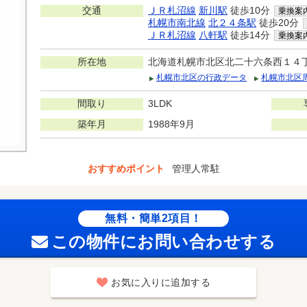
交通
ＪＲ札沼線
新川駅
徒歩10分
乗換案
札幌市南北線
北２４条駅
徒歩20分
ＪＲ札沼線
八軒駅
徒歩14分
乗換案
所在地
北海道札幌市北区北二十六条西１４
札幌市北区の行政データ
札幌市北区
間取り
3LDK
築年月
1988年9月
おすすめポイント
管理人常駐
無料・簡単2項目！
この物件にお問い合わせする
お気に入りに追加する