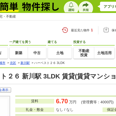
住宅・不動産
1
最近見た物件
保
一戸建てを買う
建てる
投資する
不動産
古
新築
中古
土地
土地活用
投資
幌市
>
北区
>
新川駅
>
ハーベスト２６ 3LDK
ト２６ 新川駅 3LDK 賃貸(賃貸マンシ
を表示
6.70
賃料
万円 (管理費等：4000円)
礼金・敷金
なし / なし
保証