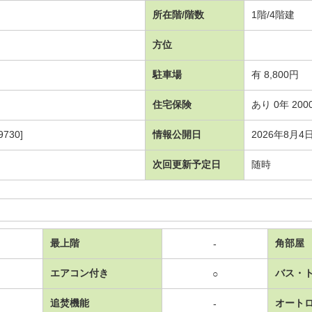
所在階/階数
1階/4階建
方位
駐車場
有 8,800円
住宅保険
あり 0年 200
730]
情報公開日
2026年8月4
次回更新予定日
随時
最上階
角部屋
-
エアコン付き
バス・
○
追焚機能
オート
-