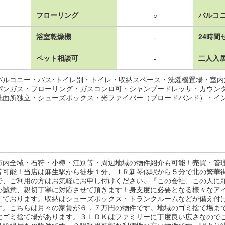
フローリング
バルコ
○
浴室乾燥機
24時間
-
ペット相談可
二人入
-
バルコニー・バス･トイレ別・トイレ・収納スペース・洗濯機置場・室
パンガス・フローリング・ガスコンロ可・シャンプードレッサ・カウン
洗面所独立・シューズボックス・光ファイバー（ブロードバンド）・イ
市内全域・石狩・小樽・江別等・周辺地域の物件紹介も可能！売買・管
等可能！当店は麻生駅から徒歩１分、ＪＲ新琴似駅から５分で北の繁華
で、ご利用の方はお気軽にお申し付けください。『この会社、この人に
心誠意、親切丁寧に対応させて頂きます！身支度に必要となる様々なア
えております。収納はシューズボックス・トランクルームなどが備え付
す。こちらは月々の家賃が６．７万円の物件です。地域のゴミ捨て場ま
にゴミ捨て場があります。３ＬＤＫはファミリーに丁度良い広さなので