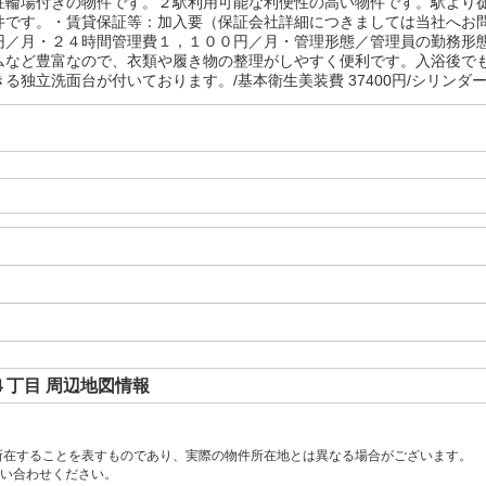
駐輪場付きの物件です。２駅利用可能な利便性の高い物件です。駅より
件です。・賃貸保証等：加入要（保証会社詳細につきましては当社へお
円／月・２４時間管理費１，１００円／月・管理形態／管理員の勤務形
ムなど豊富なので、衣類や履き物の整理がしやすく便利です。入浴後で
る独立洗面台が付いております。/基本衛生美装費 37400円/シリンダー交
丁目 周辺地図情報
所在することを表すものであり、実際の物件所在地とは異なる場合がございます。
い合わせください。