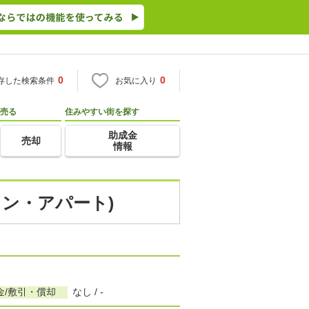
0
0
存した検索条件
お気に入り
売る
住みやすい街を探す
助成金
売却
情報
ョン・アパート)
金/敷引・償却
なし / -