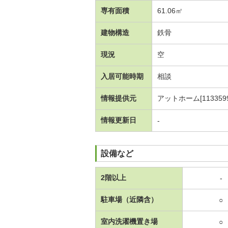
専有面積
61.06㎡
建物構造
鉄骨
現況
空
入居可能時期
相談
情報提供元
アットホーム[1133599
情報更新日
-
設備など
2階以上
-
駐車場（近隣含）
○
室内洗濯機置き場
○