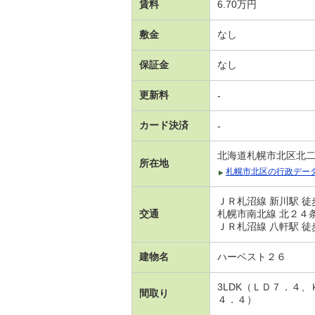
賃料
6.70万円
敷金
なし
保証金
なし
更新料
-
カード決済
-
北海道札幌市北区北
所在地
札幌市北区の行政デー
ＪＲ札沼線 新川駅 徒
交通
札幌市南北線 北２４条
ＪＲ札沼線 八軒駅 徒
建物名
ハーベスト２６
3LDK（ＬＤ７．４
間取り
４．４）