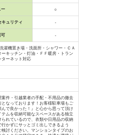
ニー
○
セキュリティ
-
居可
-
内洗濯機置き場・洗面所・シャワー・ＣＡ
ターキッチン・灯油・ＦＦ暖房・トラン
ンターネット対応
理案件・引越業者の手配・不用品の撤去
街となっております！お客様駐車場もご
頼んで良かった！』と心から思って頂け
イテムを収納可能なスペースがある独立
けられているので、衣類や日用品の収納
で行かずにサッとゴミ出しできるよう
ご検討ください。マンションタイプのお