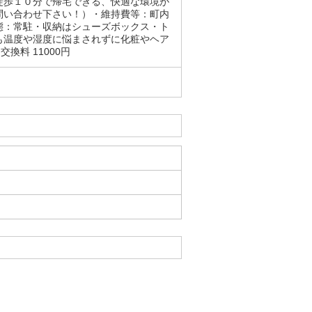
徒歩１０分で帰宅できる、快適な環境が
問い合わせ下さい！）・維持費等：町内
態：常駐・収納はシューズボックス・ト
も温度や湿度に悩まされずに化粧やヘア
換料 11000円