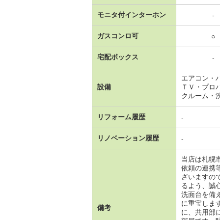
モニタ付インターホン
-
ガスコンロ可
○
宅配ボックス
-
エアコン・
設備
ＴＶ・プロ
クルーム・
リフォーム履歴
-
リノベーション履歴
-
当店は札幌
依頼の連携
ざいますの
るよう、誠
洗面台を備
に重宝しま
備考
に、共用部