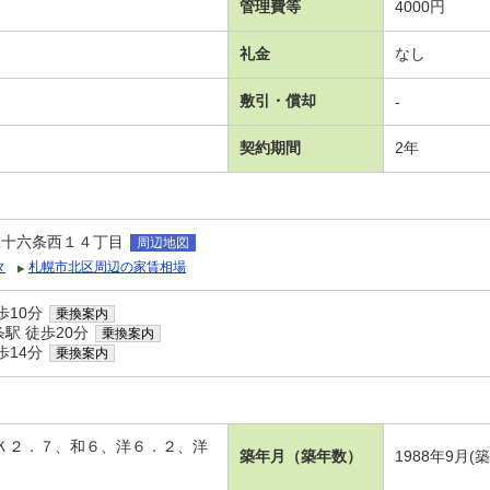
管理費等
4000円
礼金
なし
敷引・償却
-
契約期間
2年
二十六条西１４丁目
周辺地図
タ
札幌市北区周辺の家賃相場
歩10分
乗換案内
駅 徒歩20分
乗換案内
歩14分
乗換案内
、Ｋ２．７、和６、洋６．２、洋
築年月（築年数）
1988年9月(築