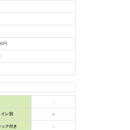
00円
日
-
トイレ別
○
ロック付き
-