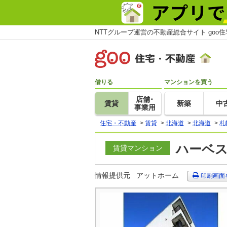
NTTグループ運営の不動産総合サイト goo
借りる
マンションを買う
店舗･
賃貸
新築
中
事業用
住宅・不動産
>
賃貸
>
北海道
>
北海道
>
札
ハーベス
賃貸マンション
情報提供元
アットホーム
印刷画面