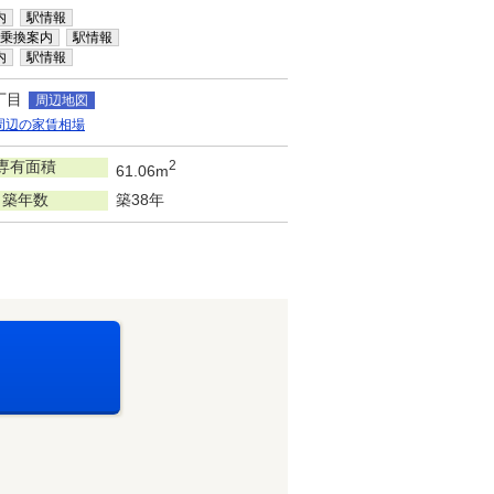
内
駅情報
乗換案内
駅情報
内
駅情報
丁目
周辺地図
周辺の家賃相場
専有面積
2
61.06m
築年数
築38年