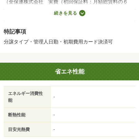
（全保連株式会社 実費（初回保証料：月額総賃料の６
０％ 年更新保証料：１００００円 引落手数料：月額４
続きを見る
４０円））・維持費等：２４時間管理費１，１００円／
月・管理形態／管理員の勤務形態：日勤・エイブル桑園店
特記事項
は諸費用抑えて安心 送迎・現地待合せ・オンライン対
応 個室相談 当店未掲載物件もご紹介・駐輪場：有/水廻
分譲タイプ・管理人日勤・初期費用カード決済可
り消毒料 39600円
省エネ性能
エネルギー消費性
-
能
断熱性能
-
目安光熱費
-