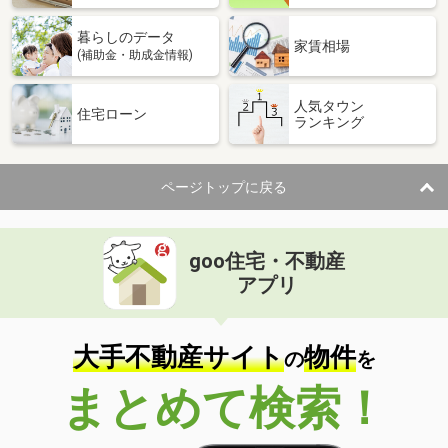
暮らしのデータ
家賃相場
(補助金・助成金情報)
人気タウン
住宅ローン
ランキング
ページトップに戻る
goo住宅・不動産
アプリ
大手不動産サイト
物件
の
を
まとめて検索！