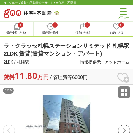
NTTグループ運営の不動産総合サイト goo住宅・不動産
0
1
0
0
最近検索した条件
最近見た物件
保存した条件
お気に入り
ラ・クラッセ札幌ステーションリミテッド 札幌駅
2LDK 賃貸(賃貸マンション・アパート)
2LDK / 札幌駅
情報提供元
アットホーム
11.80
賃料
万円
/ 管理費等6000円
1
/
16