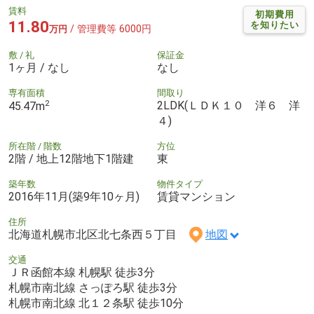
賃料
初期費用
11.80
を知りたい
/ 管理費等 6000円
万円
敷 / 礼
保証金
1ヶ月 / なし
なし
専有面積
間取り
2
2LDK(ＬＤＫ１０ 洋６ 洋
45.47m
４)
所在階 / 階数
方位
2階 / 地上12階地下1階建
東
築年数
物件タイプ
2016年11月(築9年10ヶ月)
賃貸マンション
住所
北海道札幌市北区北七条西５丁目
地図
交通
ＪＲ函館本線 札幌駅 徒歩3分
札幌市南北線 さっぽろ駅 徒歩3分
札幌市南北線 北１２条駅 徒歩10分