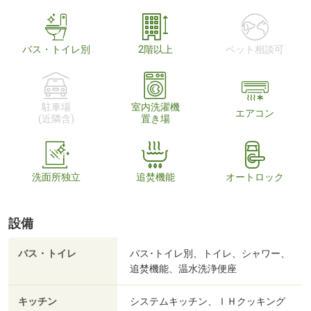
バス・トイレ別
2階以上
ペット相談可
駐車場
室内洗濯機
エアコン
(近隣含)
置き場
洗面所独立
追焚機能
オートロック
設備
バス・トイレ
バス･トイレ別、トイレ、シャワー、
追焚機能、温水洗浄便座
キッチン
システムキッチン、ＩＨクッキング