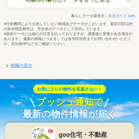
暮らしデータ提供元：
生活ガイド.com
※行政機関により公表していない地域及びデータがございます。東京23区以外
の政令指定都市は、市全体のデータとして表示しています。
※提供データには細心の注意を払っておりますが、調査後に変更がある場合が
あります。 最新の情報につきましては各市区役所までお問い合わせいただく
か、自治体HPなどをご確認ください。
情報の見方
お気に入りの物件を見逃さない！
プッシュ通知で
最新の物件情報が届く
goo住宅・不動産