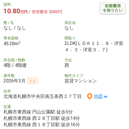
賃料
初期費用
10.80
を知りたい
/ 管理費等 5000円
万円
敷 / 礼
保証金
なし / なし
なし
専有面積
間取り
2
2LDK(ＬＤＫ１１．８・洋室
45.28m
４．３・洋室３．７)
所在階 / 階数
方位
4階 / 4階建
西
築年数
物件タイプ
2026年3月
賃貸マンション
新築
住所
北海道札幌市中央区南五条西２７丁目
地図
交通
札幌市東西線 円山公園駅 徒歩5分
札幌市東西線 西２８丁目駅 徒歩14分
札幌市東西線 西１８丁目駅 徒歩16分