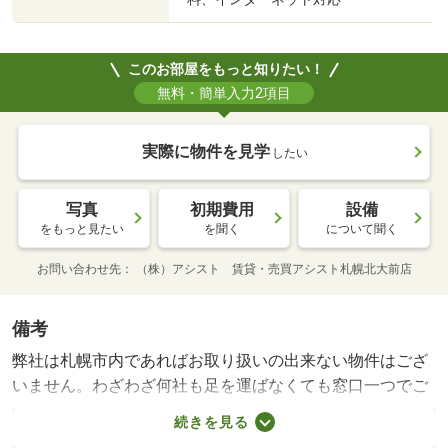
このお部屋をもっと知りたい！
無料・簡単入力2項目
実際に物件を見学
したい
写真
初期費用
設備
をもっと見たい
を聞く
について聞く
お問い合わせ先
（株）アシスト 賃貸・売買アシスト札幌北大前店
備考
弊社は札幌市内であればお取り扱いの出来ない物件はござ
いません。わざわざ何社も足を運ばなくても窓口一つでご
案内フットワークが軽いスタッフが皆様のご来店、笑顔で
続きを見る
お待ちしております。・賃貸保証等：加入要（初回契約