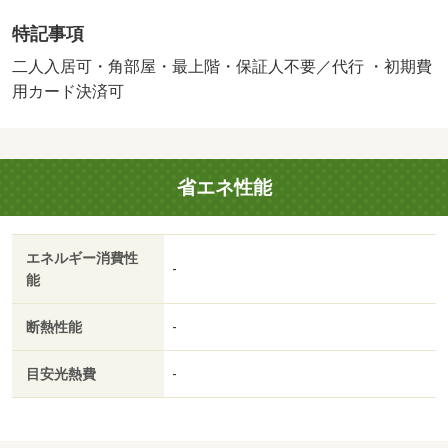
時：５０％、更新時：１２，１００円、月額：１％）・
特記事項
「来店不要のオンライン内見サービス始めました」当社は
「総合仲介」と言う形で営業しておりますので他社様の掲
二人入居可・角部屋・最上階・保証人不要／代行 ・初期費
載物件も全てご紹介可能。ネットをご覧になられて気にな
用カード決済可
る物件は全てまとめてお調べさせて頂きます！・バイク置
場：なし・駐輪場：有（無料）
省エネ性能
エネルギー消費性
-
能
断熱性能
-
目安光熱費
-