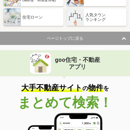
人気タウン
住宅ローン
ランキング
ページトップに戻る
goo住宅・不動産
アプリ
大手不動産サイト
物件
の
を
まとめて検索！