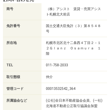
商号
（株）アシスト 賃貸・売買アシス
ト札幌北大前店
免許番号
国土交通大臣免許（３）第８５４８
号
所在地
札幌市北区北十二条西４丁目２－１
２Ｇｌａｎｚ Ｏｓａｍｕｒａ １
階
TEL
011-758-2033
取引態様
仲介
管理コード
00013532542_364
所属協会など
(公社)全日本不動産協会会員、(一社)
北海道不動産公正取引協議会加盟