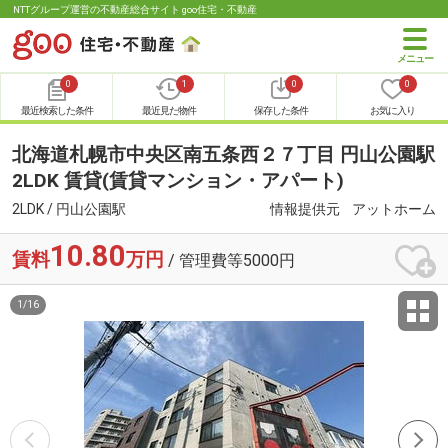
NTTグループ運営の不動産総合サイト goo住宅・不動産
0
1
0
0
最近検索した条件
最近見た物件
保存した条件
お気に入り
北海道札幌市中央区南五条西２７丁目 円山公園駅
2LDK 賃貸(賃貸マンション・アパート)
2LDK / 円山公園駅
情報提供元
アットホーム
10.80
賃料
万円
/ 管理費等5000円
1
/
16