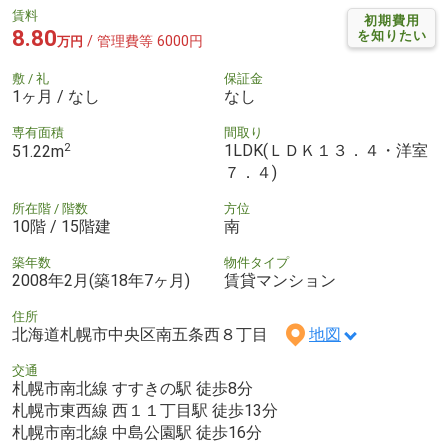
賃料
初期費用
8.80
を知りたい
/ 管理費等 6000円
万円
敷 / 礼
保証金
1ヶ月 / なし
なし
専有面積
間取り
2
1LDK(ＬＤＫ１３．４・洋室
51.22m
７．４)
所在階 / 階数
方位
10階 / 15階建
南
築年数
物件タイプ
2008年2月(築18年7ヶ月)
賃貸マンション
住所
北海道札幌市中央区南五条西８丁目
地図
交通
札幌市南北線 すすきの駅 徒歩8分
札幌市東西線 西１１丁目駅 徒歩13分
札幌市南北線 中島公園駅 徒歩16分