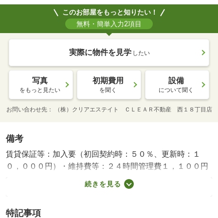
このお部屋をもっと知りたい！
無料・簡単入力2項目
実際に物件を見学
したい
写真
初期費用
設備
をもっと見たい
を聞く
について聞く
お問い合わせ先
（株）クリアエステイト ＣＬＥＡＲ不動産 西１８丁目店
備考
賃貸保証等：加入要（初回契約時：５０％、更新時：１
０，０００円）・維持費等：２４時間管理費１，１００円
／月・ペット条件：小型犬可／猫可・すすきの駅から近
続きを見る
く、好立地なエリアです！ペット相談可！お部屋探しはＣ
ＬＥＡＲ不動産にお任せください。０１１－５９０－０７
特記事項
８３・バイク置場：なし・駐輪場：有