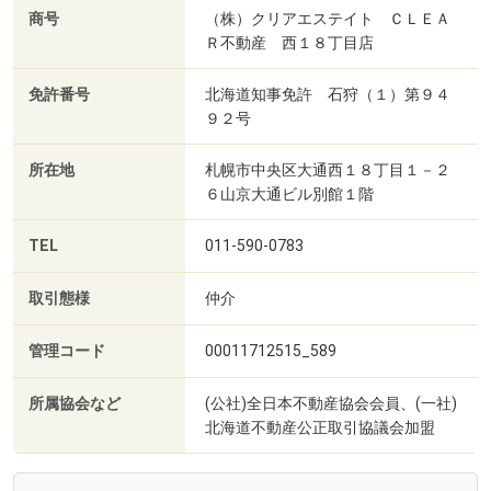
商号
（株）クリアエステイト ＣＬＥＡ
Ｒ不動産 西１８丁目店
免許番号
北海道知事免許 石狩（１）第９４
９２号
所在地
札幌市中央区大通西１８丁目１－２
６山京大通ビル別館１階
TEL
011-590-0783
取引態様
仲介
管理コード
00011712515_589
所属協会など
(公社)全日本不動産協会会員、(一社)
北海道不動産公正取引協議会加盟