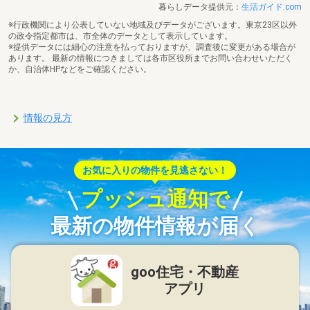
暮らしデータ提供元：
生活ガイド.com
※行政機関により公表していない地域及びデータがございます。東京23区以外
の政令指定都市は、市全体のデータとして表示しています。
※提供データには細心の注意を払っておりますが、調査後に変更がある場合が
あります。 最新の情報につきましては各市区役所までお問い合わせいただく
か、自治体HPなどをご確認ください。
情報の見方
お気に入りの物件を見逃さない！
プッシュ通知で
最新の物件情報が届く
goo住宅・不動産
アプリ