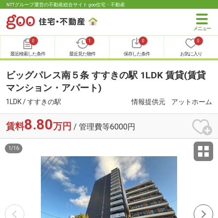
NTTグループ運営の不動産総合サイト goo住宅・不動産
0
1
0
0
最近検索した条件
最近見た物件
保存した条件
お気に入り
ビッグパレス南５条 すすきの駅 1LDK 賃貸(賃貸
マンション・アパート)
1LDK / すすきの駅
情報提供元
アットホーム
8.80
賃料
万円
/ 管理費等6000円
1
/
16