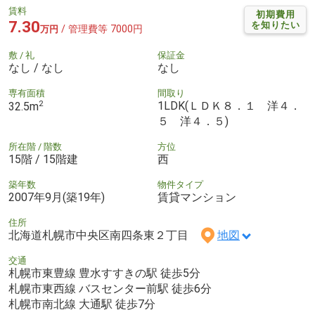
賃料
初期費用
7.30
を知りたい
/ 管理費等 7000円
万円
敷 / 礼
保証金
なし / なし
なし
専有面積
間取り
2
1LDK(ＬＤＫ８．１ 洋４．
32.5m
５ 洋４．５)
所在階 / 階数
方位
15階 / 15階建
西
築年数
物件タイプ
2007年9月(築19年)
賃貸マンション
住所
北海道札幌市中央区南四条東２丁目
地図
交通
札幌市東豊線 豊水すすきの駅 徒歩5分
札幌市東西線 バスセンター前駅 徒歩6分
札幌市南北線 大通駅 徒歩7分