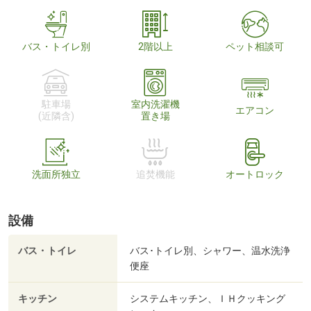
バス・トイレ別
2階以上
ペット相談可
駐車場
室内洗濯機
エアコン
(近隣含)
置き場
洗面所独立
追焚機能
オートロック
設備
バス・トイレ
バス･トイレ別、シャワー、温水洗浄
便座
キッチン
システムキッチン、ＩＨクッキング