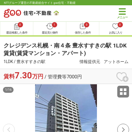
NTTグループ運営の不動産総合サイト goo住宅・不動産
0
1
0
0
最近検索した条件
最近見た物件
保存した条件
お気に入り
クレジデンス札幌・南４条 豊水すすきの駅 1LDK
賃貸(賃貸マンション・アパート)
1LDK / 豊水すすきの駅
情報提供元
アットホーム
7.30
賃料
万円
/ 管理費等7000円
1
/
16