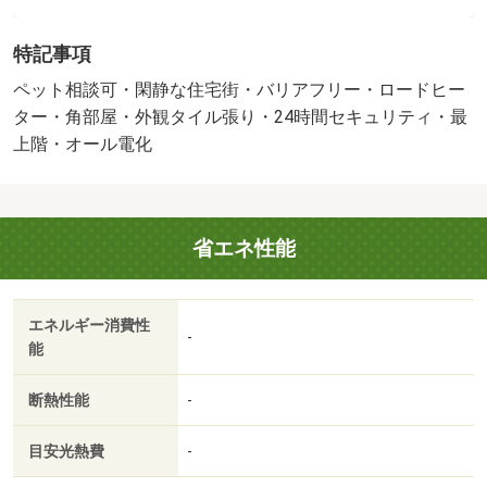
品にはなりますが、冷蔵庫、洗濯機、電子レンジを無料で
設置致します。退去時清掃料３８７２０円（税込
特記事項
み） 駐車場の空き状況等は ［要確認］ ＮＯ：９
１４５１４６２・賃貸保証等：加入要（ＲＯＯＭ ｉＤ
ペット相談可・閑静な住宅街・バリアフリー・ロードヒー
（エポスカード）利用可。初回保証料は月額家賃等の５
ター・角部屋・外観タイル張り・24時間セキュリティ・最
０％、月次保証料は１．５％。大手法人契約の場合は契約
上階・オール電化
不要）・維持費等：町内会費１００円／月・２４時間管理
料１，２１０円／月・★当店は札幌市内全域のお部屋探し
が可能です★他店掲載物件もご紹介可能★ＬＩＮＥ電話や
省エネ性能
テレビ電話で実際のお部屋とライブ中継も可能です★初期
費用のカード決済や交渉等お気軽にご相談ください★・バ
イク置場：有・駐輪場：有/カギ交換費 9900円
エネルギー消費性
-
能
断熱性能
-
目安光熱費
-