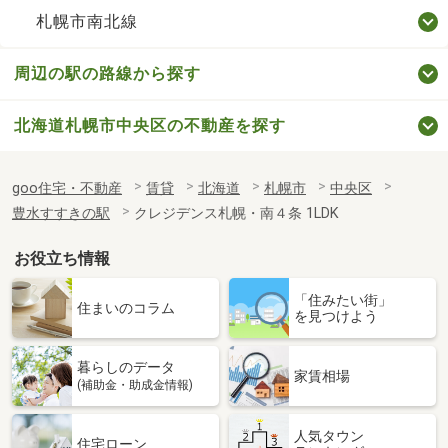
札幌市南北線
周辺の駅の路線から探す
北海道札幌市中央区の不動産を探す
goo住宅・不動産
賃貸
北海道
札幌市
中央区
豊水すすきの駅
クレジデンス札幌・南４条 1LDK
お役立ち情報
「住みたい街」
住まいのコラム
を見つけよう
暮らしのデータ
家賃相場
(補助金・助成金情報)
人気タウン
住宅ローン