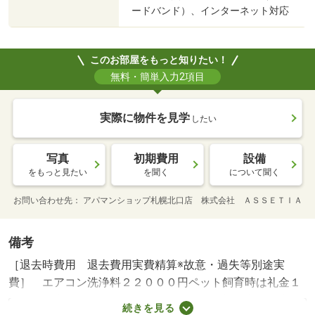
ードバンド）、インターネット対応
このお部屋をもっと知りたい！
無料・簡単入力2項目
実際に物件を見学
したい
写真
初期費用
設備
をもっと見たい
を聞く
について聞く
お問い合わせ先
アパマンショップ札幌北口店 株式会社 ＡＳＳＥＴＩＡ
備考
［退去時費用 退去費用実費精算※故意・過失等別途実
費］ エアコン洗浄料２２０００円ペット飼育時は礼金１
ヶ月と消毒料２．２万円が必要です。ご希望の方には中古
続きを見る