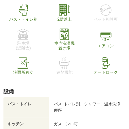
バス・トイレ別
2階以上
ペット相談可
駐車場
室内洗濯機
エアコン
(近隣含)
置き場
洗面所独立
追焚機能
オートロック
設備
バス・トイレ
バス･トイレ別、シャワー、温水洗浄
便座
キッチン
ガスコンロ可