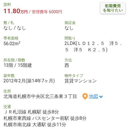
賃料
初期費用
11.80
を知りたい
/ 管理費等 6000円
万円
敷 / 礼
保証金
なし / なし
なし
専有面積
間取り
2
2LDK(ＬＤ１２．５ 洋５．
56.02m
５ 洋５ Ｋ２．５)
所在階 / 階数
方位
13階 / 15階建
西
築年数
物件タイプ
2012年2月(築14年7ヶ月)
賃貸マンション
住所
北海道札幌市中央区北三条東３丁目
地図
交通
ＪＲ札沼線 札幌駅 徒歩8分
札幌市東西線 バスセンター前駅 徒歩8分
札幌市南北線 大通駅 徒歩11分