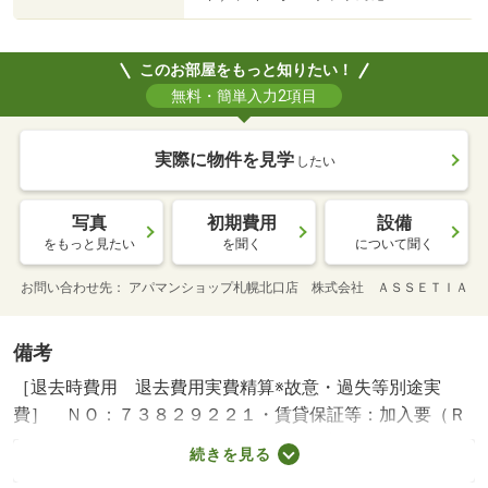
このお部屋をもっと知りたい！
無料・簡単入力2項目
実際に物件を見学
したい
写真
初期費用
設備
をもっと見たい
を聞く
について聞く
お問い合わせ先
アパマンショップ札幌北口店 株式会社 ＡＳＳＥＴＩＡ
備考
［退去時費用 退去費用実費精算※故意・過失等別途実
費］ ＮＯ：７３８２９２２１・賃貸保証等：加入要（Ｒ
ＯＯＭ ｉＤ（エポスカード）利用可。初回保証料は月額
続きを見る
家賃等の５０％、月次保証料は１．５％。大手法人契約の