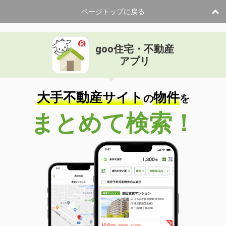
ページトップに戻る
goo住宅・不動産
アプリ
大手不動産サイト
物件
の
を
まとめて検索！