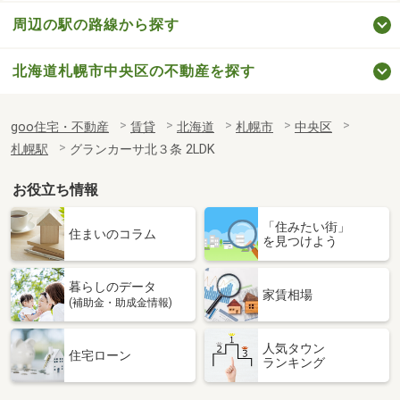
周辺の駅の路線から探す
北海道札幌市中央区の不動産を探す
goo住宅・不動産
賃貸
北海道
札幌市
中央区
札幌駅
グランカーサ北３条 2LDK
お役立ち情報
「住みたい街」
住まいのコラム
を見つけよう
暮らしのデータ
家賃相場
(補助金・助成金情報)
人気タウン
住宅ローン
ランキング