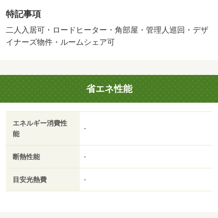
場合は契約不要。）・維持費等：町内会費１００円／月・
特記事項
２４時間管理料１，２１０円／月・管理形態／管理員の勤
務形態：巡回・★当店は札幌市内全域のお部屋探しが可能
二人入居可・ロードヒーター・角部屋・管理人巡回・デザ
です★他店掲載物件もご紹介可能★ＬＩＮＥ電話やテレビ
イナーズ物件・ルームシェア可
電話で実際のお部屋とライブ中継も可能です★初期費用の
カード決済や交渉等お気軽にご相談ください★・バイク置
場：有・駐輪場：有/カギ交換費 9900円
省エネ性能
エネルギー消費性
-
能
断熱性能
-
目安光熱費
-