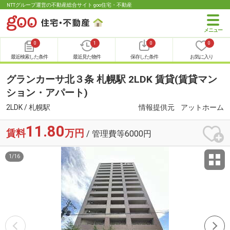
NTTグループ運営の不動産総合サイト goo住宅・不動産
0
1
0
0
最近検索した条件
最近見た物件
保存した条件
お気に入り
グランカーサ北３条 札幌駅 2LDK 賃貸(賃貸マン
ション・アパート)
2LDK / 札幌駅
情報提供元
アットホーム
11.80
賃料
万円
/ 管理費等6000円
1
/
16