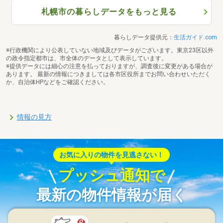
札幌市の暮らしデータをもっと見る
暮らしデータ提供元：
生活ガイド.com
※行政機関により公表していない地域及びデータがございます。東京23区以外
の政令指定都市は、市全体のデータとして表示しています。
※提供データには細心の注意を払っておりますが、調査後に変更がある場合が
あります。 最新の情報につきましては各市区役所までお問い合わせいただく
か、自治体HPなどをご確認ください。
情報の見方
お気に入りの物件を見逃さない！
プッシュ通知で
最新の物件情報が届く