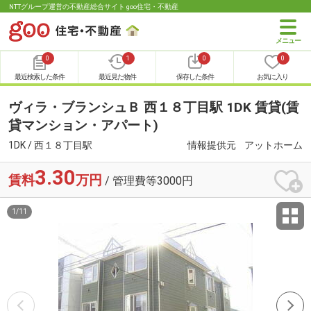
NTTグループ運営の不動産総合サイト goo住宅・不動産
0
1
0
0
最近検索した条件
最近見た物件
保存した条件
お気に入り
ヴィラ・ブランシュＢ 西１８丁目駅 1DK 賃貸(賃
貸マンション・アパート)
1DK / 西１８丁目駅
情報提供元
アットホーム
3.30
賃料
万円
/ 管理費等3000円
1
/
11