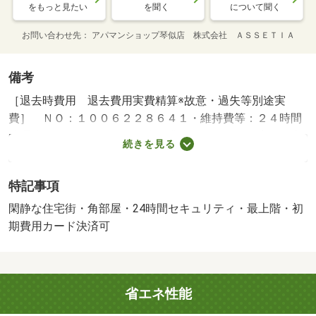
をもっと見たい
を聞く
について聞く
お問い合わせ先
アパマンショップ琴似店 株式会社 ＡＳＳＥＴＩＡ
備考
［退去時費用 退去費用実費精算※故意・過失等別途実
費］ ＮＯ：１００６２２８６４１・維持費等：２４時間
管理費１，１００円／月・建物構造：その他・★審査が心
続きを見る
配・保証会社とトラブルが、、、、そんな方もお任せくだ
さい☆豊富な取り扱いでカバーします！☆ＬＩＮＥは【＠
特記事項
ａｐ００３】でＩＤ検索！市内全域当社でまとめて内覧・
契約可能！・バイク置場：なし・駐輪場：有/水廻り消毒
閑静な住宅街・角部屋・24時間セキュリティ・最上階・初
料 27500円/ＦＦ分解清掃費用 16500円
期費用カード決済可
省エネ性能