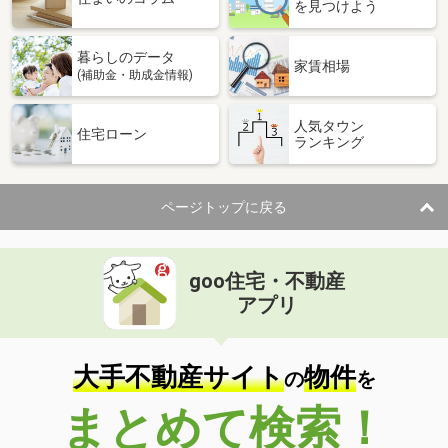
を見つけよう
暮らしのデータ
家賃相場
(補助金・助成金情報)
人気タウン
住宅ローン
ランキング
ページトップに戻る
goo住宅・不動産
アプリ
大手不動産サイト
物件
の
を
まとめて検索！