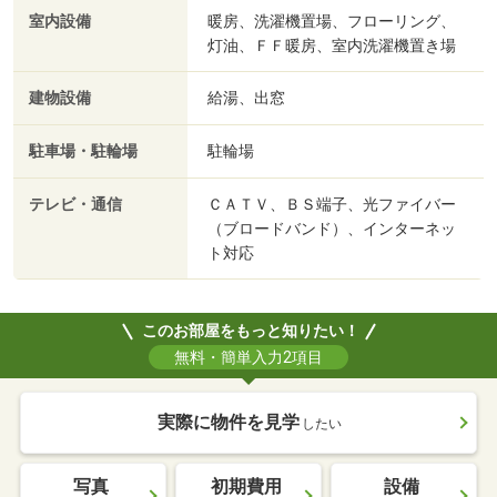
室内設備
暖房、洗濯機置場、フローリング、
灯油、ＦＦ暖房、室内洗濯機置き場
建物設備
給湯、出窓
駐車場・駐輪場
駐輪場
テレビ・通信
ＣＡＴＶ、ＢＳ端子、光ファイバー
（ブロードバンド）、インターネッ
ト対応
このお部屋をもっと知りたい！
無料・簡単入力2項目
実際に物件を見学
したい
写真
初期費用
設備