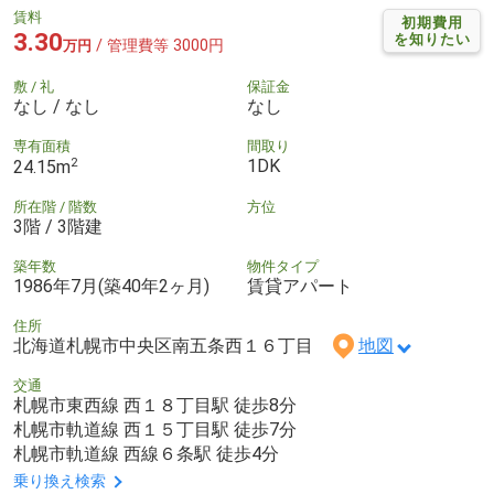
賃料
初期費用
3.30
を知りたい
/ 管理費等 3000円
万円
敷 / 礼
保証金
なし / なし
なし
専有面積
間取り
2
1DK
24.15m
所在階 / 階数
方位
3階 / 3階建
築年数
物件タイプ
1986年7月(築40年2ヶ月)
賃貸アパート
住所
北海道札幌市中央区南五条西１６丁目
地図
交通
札幌市東西線 西１８丁目駅 徒歩8分
札幌市軌道線 西１５丁目駅 徒歩7分
札幌市軌道線 西線６条駅 徒歩4分
乗り換え検索