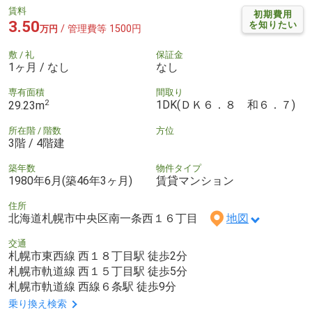
賃料
初期費用
3.50
を知りたい
/ 管理費等 1500円
万円
敷 / 礼
保証金
1ヶ月 / なし
なし
専有面積
間取り
2
1DK(ＤＫ６．８ 和６．７)
29.23m
所在階 / 階数
方位
3階 / 4階建
築年数
物件タイプ
1980年6月(築46年3ヶ月)
賃貸マンション
住所
北海道札幌市中央区南一条西１６丁目
地図
交通
札幌市東西線 西１８丁目駅 徒歩2分
札幌市軌道線 西１５丁目駅 徒歩5分
札幌市軌道線 西線６条駅 徒歩9分
乗り換え検索