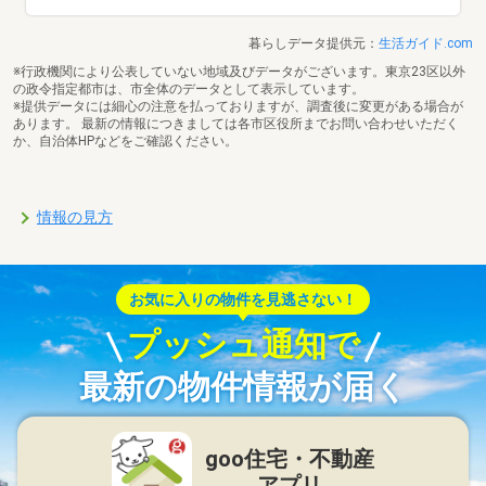
暮らしデータ提供元：
生活ガイド.com
※行政機関により公表していない地域及びデータがございます。東京23区以外
の政令指定都市は、市全体のデータとして表示しています。
※提供データには細心の注意を払っておりますが、調査後に変更がある場合が
あります。 最新の情報につきましては各市区役所までお問い合わせいただく
か、自治体HPなどをご確認ください。
情報の見方
お気に入りの物件を見逃さない！
プッシュ通知で
最新の物件情報が届く
goo住宅・不動産
アプリ