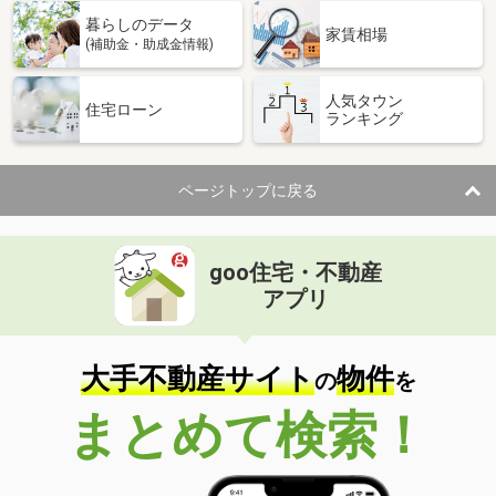
暮らしのデータ
家賃相場
(補助金・助成金情報)
人気タウン
住宅ローン
ランキング
ページトップに戻る
goo住宅・不動産
アプリ
大手不動産サイト
物件
の
を
まとめて検索！