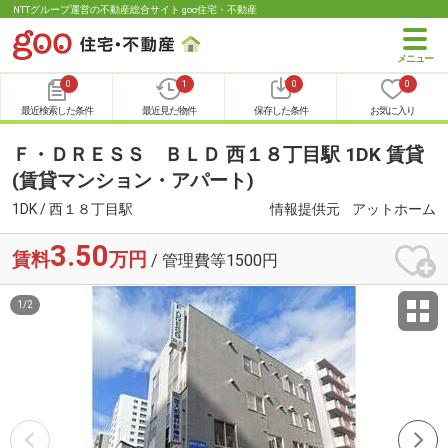
NTTグループ運営の不動産総合サイト goo住宅・不動産
0
1
0
0
最近検索した条件
最近見た物件
保存した条件
お気に入り
Ｆ・ＤＲＥＳＳ ＢＬＤ 西１８丁目駅 1DK 賃貸
(賃貸マンション・アパート)
1DK / 西１８丁目駅
情報提供元
アットホーム
3.50
賃料
万円
/ 管理費等1500円
1
/
2