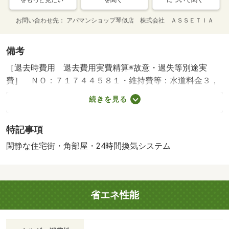
をもっと見たい
を聞く
について聞く
お問い合わせ先
アパマンショップ琴似店 株式会社 ＡＳＳＥＴＩＡ
備考
［退去時費用 退去費用実費精算※故意・過失等別途実
費］ ＮＯ：７１７４４５８１・維持費等：水道料金３，
３００円／月・★審査が心配・保証会社とトラブル
続きを見る
が、、、、そんな方もお任せください☆豊富な取り扱いで
カバーします！☆ＬＩＮＥは【＠ａｐ００３】でＩＤ検
特記事項
索！市内全域当社でまとめて内覧・契約可能！・バイク置
場：なし・駐輪場：なし/水廻消毒料 27500円
閑静な住宅街・角部屋・24時間換気システム
省エネ性能