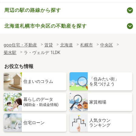
周辺の駅の路線から探す
北海道札幌市中央区の不動産を探す
goo住宅・不動産
賃貸
北海道
札幌市
中央区
菊水駅
ラ・ヴェルデ 1LDK
お役立ち情報
「住みたい街」
住まいのコラム
を見つけよう
暮らしのデータ
家賃相場
(補助金・助成金情報)
人気タウン
住宅ローン
ランキング