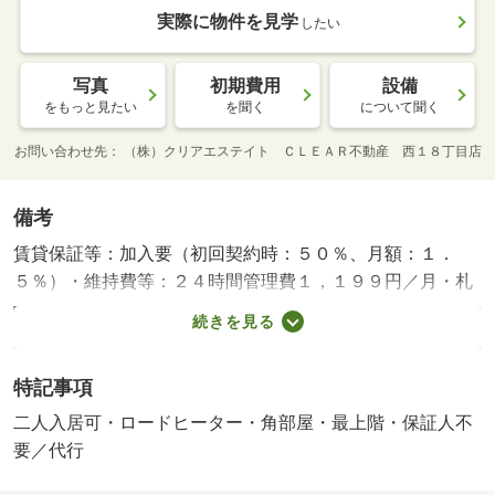
実際に物件を見学
したい
写真
初期費用
設備
をもっと見たい
を聞く
について聞く
お問い合わせ先
（株）クリアエステイト ＣＬＥＡＲ不動産 西１８丁目店
備考
賃貸保証等：加入要（初回契約時：５０％、月額：１．
５％）・維持費等：２４時間管理費１，１９９円／月・札
幌市内のインターネット掲載物件はどの物件でもまとめて
続きを見る
ご案内可能です。お電話からのお問い合わせがスムーズで
す。ＣＬＥＡＲ不動産 ０１１－５９０－０７８３・バイ
特記事項
ク置場：なし・駐輪場：なし/退去時ハウスクリーニン
グ 25000円/退去時エアコン分解清掃 22000円
二人入居可・ロードヒーター・角部屋・最上階・保証人不
要／代行