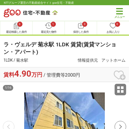
NTTグループ運営の不動産総合サイト goo住宅・不動産
0
1
0
0
最近検索した条件
最近見た物件
保存した条件
お気に入り
ラ・ヴェルデ 菊水駅 1LDK 賃貸(賃貸マンショ
ン・アパート)
1LDK / 菊水駅
情報提供元
アットホーム
4.90
賃料
万円
/ 管理費等2000円
1
/
16