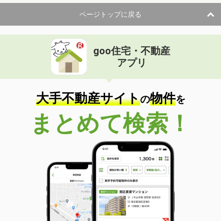
ページトップに戻る
goo住宅・不動産
アプリ
大手不動産サイト
物件
の
を
まとめて検索！