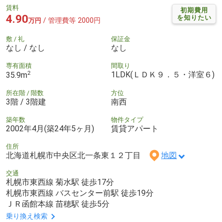
賃料
初期費用
4.90
を知りたい
/ 管理費等 2000円
万円
敷 / 礼
保証金
なし / なし
なし
専有面積
間取り
2
1LDK(ＬＤＫ９．５・洋室６)
35.9m
所在階 / 階数
方位
3階 / 3階建
南西
築年数
物件タイプ
2002年4月(築24年5ヶ月)
賃貸アパート
住所
北海道札幌市中央区北一条東１２丁目
地図
交通
札幌市東西線 菊水駅 徒歩17分
札幌市東西線 バスセンター前駅 徒歩19分
ＪＲ函館本線 苗穂駅 徒歩5分
乗り換え検索