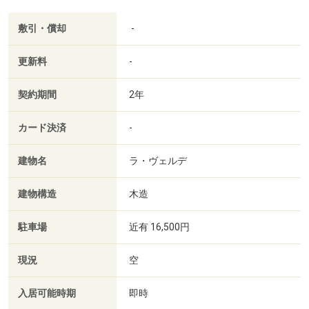
敷引・償却
-
更新料
-
契約期間
2年
カード決済
-
建物名
ラ・ヴェルデ
建物構造
木造
駐車場
近有 16,500円
現況
空
入居可能時期
即時