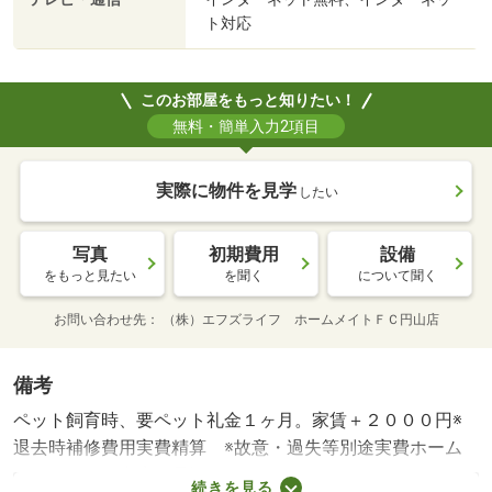
ト対応
このお部屋をもっと知りたい！
無料・簡単入力2項目
実際に物件を見学
したい
写真
初期費用
設備
をもっと見たい
を聞く
について聞く
お問い合わせ先
（株）エフズライフ ホームメイトＦＣ円山店
備考
ペット飼育時、要ペット礼金１ヶ月。家賃＋２０００円※
退去時補修費用実費精算 ※故意・過失等別途実費ホーム
メイトＦＣ円山店（電話→０１１－６７６－７７３６）で
続きを見る