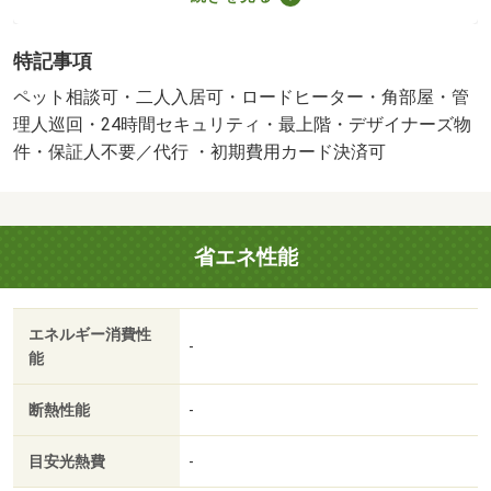
は初期費用のクレジットカード決済も対応可能です♪ 公式
ＬＩＮＥのＩＤ「＠１６７ｐｚｐｍａ 」よりご登録いた
特記事項
だきお名前とご用件をぜひ送信下さい。他業者にて掲載物
件も当店で一括内覧可能です☆・賃貸保証等：加入要（初
ペット相談可・二人入居可・ロードヒーター・角部屋・管
回契約時：５０％、更新時：１０，０００円、月額：８８
理人巡回・24時間セキュリティ・最上階・デザイナーズ物
０円）・鍵交換代：あり２２，０００円～・維持費等：２
件・保証人不要／代行 ・初期費用カード決済可
４時間管理費１，４３０円／月・町内会費４００円／月・
ペット条件：小型犬可／猫可・管理形態／管理員の勤務形
態：巡回・９月３０日より入居開始、宮の森エリアの閑静
省エネ性能
エリア新築物件 東西線西２８丁目駅徒歩圏、都市ガスエ
コジョーズでコスパ高い、スーパーも最寄です♪１０月の転
勤のかたにもおすすめ。・バイク置場：なし・駐輪場：有
エネルギー消費性
（５００円／月）/退去時暖房機器水抜き料 11000円/退去
-
能
時ハウスクリーニング 77000円
断熱性能
-
目安光熱費
-