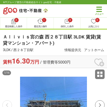
NTTグループ運営の不動産総合サイト goo住宅・不動産
0
1
0
0
最近検索した条件
最近見た物件
保存した条件
お気に入り
Ａｌｉｖｉｓ宮の森 西２８丁目駅 3LDK 賃貸(賃
貸マンション・アパート)
3LDK / 西２８丁目駅
情報提供元
アットホーム
16.30
賃料
万円
/ 管理費等5000円
1
/
16