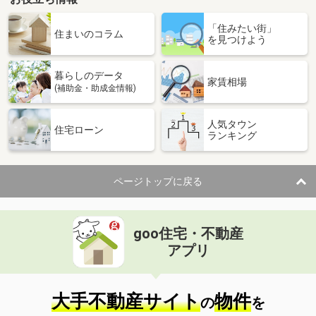
「住みたい街」
住まいのコラム
を見つけよう
暮らしのデータ
家賃相場
(補助金・助成金情報)
人気タウン
住宅ローン
ランキング
ページトップに戻る
goo住宅・不動産
アプリ
大手不動産サイト
物件
の
を