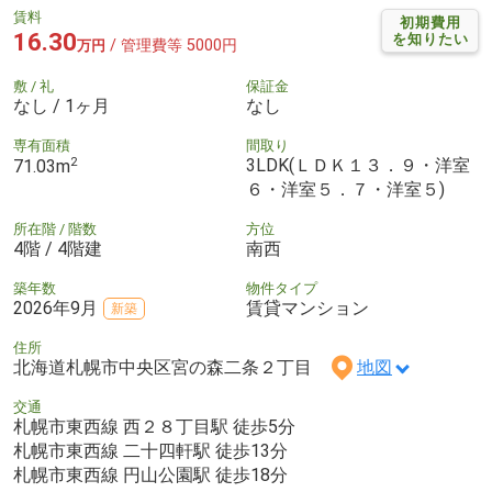
賃料
初期費用
16.30
を知りたい
/ 管理費等 5000円
万円
敷 / 礼
保証金
なし / 1ヶ月
なし
専有面積
間取り
2
3LDK(ＬＤＫ１３．９・洋室
71.03m
６・洋室５．７・洋室５)
所在階 / 階数
方位
4階 / 4階建
南西
築年数
物件タイプ
2026年9月
賃貸マンション
新築
住所
北海道札幌市中央区宮の森二条２丁目
地図
交通
札幌市東西線 西２８丁目駅 徒歩5分
札幌市東西線 二十四軒駅 徒歩13分
札幌市東西線 円山公園駅 徒歩18分